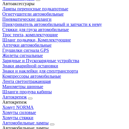
Автоаксессуары
Лампы переносные подкапотные
Огнетушители автомобильные
Пневматические шланги
Прикуриватель автомобильный и запчасти к нему
Стяжки для груза автомобильные
Трос тента, комплектующие
Шланг подкачки, Комплектующие
Аптечки автомобильные
Глушилки сигнала GPS
Жилеты сигнальные
Зарядные и Пускозарядные устройства
Знаки аварийной остановки
Знаки и наклейки для спецтранспорта
Компрессоры автомобильные
Лента светоотражающая
Манометры шинные
Шланги продува кабины
Автокрепеж
Автокрепеж
Хомут NORMA
Хомуты силовые
Хомуты стяжки
Автомобильные лампы
Автомобильные лампы