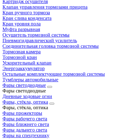
Картридж осушителя
Клапан управления тормозами прицепа
Кран ручного тормоза
Кран слива конденсата
Кран уровня пола
Муфта разрывная
Осушитель тормозной системы
Пневмогидравлический усилитель
Соединительная головка тормозной системы
Тормозная камера
Тормозной кран
Ускорительный клапан
Энергоаккумулятор
Остальные комплектующие тормозной системы
Тумблеры автомобильные
Фары светодиодные
Фары светодиодные
Дневные ходовые огни
Фары, стёкла, оптика
Фары, стёкла, оптика
Фары прожекторы
Фары рабочего света
Фары ближнего света
Фары дальнего света
Фары на спецтехнику