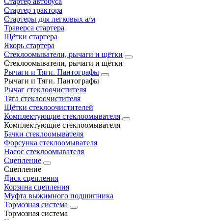
Стартер автобуса
Стартер трактора
Стартеры для легковых а/м
Траверса стартера
Щётки стартера
Якорь стартера
Стеклоомыватели, рычаги и щётки
Стеклоомыватели, рычаги и щётки
Рычаги и Тяги. Пантографы
Рычаги и Тяги. Пантографы
Рычаг стеклоочистителя
Тяга стеклоочистителя
Щётки стеклоочистителей
Комплектующие стеклоомывателя
Комплектующие стеклоомывателя
Бачки стеклоомывателя
Форсунка стеклоомывателя
Насос стеклоомывателя
Сцепление
Сцепление
Диск сцепления
Корзина сцепления
Муфта выжимного подшипника
Тормозная система
Тормозная система