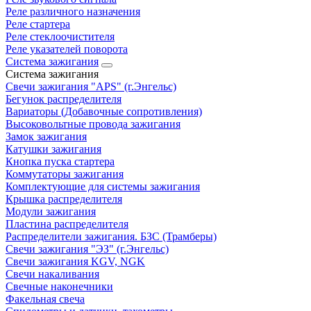
Реле различного назначения
Реле стартера
Реле стеклоочистителя
Реле указателей поворота
Система зажигания
Система зажигания
Свечи зажигания "APS" (г.Энгельс)
Бегунок распределителя
Вариаторы (Добавочные сопротивления)
Высоковольтные провода зажигания
Замок зажигания
Катушки зажигания
Кнопка пуска стартера
Коммутаторы зажигания
Комплектующие для системы зажигания
Крышка распределителя
Модули зажигания
Пластина распределителя
Распределители зажигания. БЗС (Трамберы)
Свечи зажигания "ЭЗ" (г.Энгельс)
Свечи зажигания KGV, NGK
Свечи накаливания
Свечные наконечники
Факельная свеча