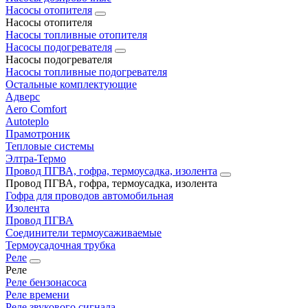
Насосы отопителя
Насосы отопителя
Насосы топливные отопителя
Насосы подогревателя
Насосы подогревателя
Насосы топливные подогревателя
Остальные комплектующие
Адверс
Aero Comfort
Autoteplo
Прамотроник
Тепловые системы
Элтра-Термо
Провод ПГВА, гофра, термоусадка, изолента
Провод ПГВА, гофра, термоусадка, изолента
Гофра для проводов автомобильная
Изолента
Провод ПГВА
Соединители термоусаживаемые
Термоусадочная трубка
Реле
Реле
Реле бензонасоса
Реле времени
Реле звукового сигнала