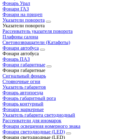
Фонарь Урал
Фонари ГАЗ
Фонари на прицеп
Указатели поворота
Указатели поворота
Рассеиватель указателя поворота
Плафоны салона
Световозвращатели (Катафоты)
Фонари автобуса
Фонари автобуса
Фонарь ПАЗ
Фонари габаритные
Фонари габаритные
Сигнальный фонарь
Стояночные огни
Указатель габаритов
Фонарь автопоезда
Фонарь габаритный рога
Фонарь контурный
Фонари маркерные
Указатель габарита светодиодный
Рассеиватели для иномарок
Фонари освещения номерного знака
Фонари светодиодные (LED)
Фонари светодиодные (LED)