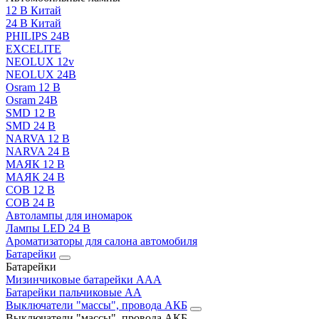
12 В Китай
24 В Китай
PHILIPS 24В
EXCELITE
NEOLUX 12v
NEOLUX 24В
Osram 12 В
Osram 24В
SMD 12 В
SMD 24 В
NARVA 12 В
NARVA 24 В
МАЯК 12 В
МАЯК 24 В
COB 12 В
COB 24 В
Автолампы для иномарок
Лампы LED 24 B
Ароматизаторы для салона автомобиля
Батарейки
Батарейки
Мизинчиковые батарейки AAA
Батарейки пальчиковые АА
Выключатели "массы", провода АКБ
Выключатели "массы", провода АКБ