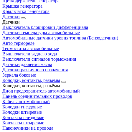
Щеткодержатель генератора
Крышка генератора
Крыльчатка генератора
Датчики
Датчики
Выключатель блокировки дифференциала
Датчики температуры автомобильные
Автомобильные датчики уровня топлива (Бензодатчики)
Авто термореле
Термостаты автомобильные
Выключатели заднего хода
Выключатели сигналов торможения
Датчики давления масла
Датчики различного назначения
Зеркала боковые
Колодки, контакты, разъёмы
Колодки, контакты, разъёмы
Диод предохранитель автомобильный
Панель соединительных проводов
Кабель автомобильный
Колодки гнездовые
Колодки штыревые
Контакты гнездовые
Контакты штыревые
Наконечники на провода