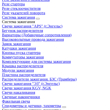
Реле стартера
Реле стеклоочистителя
Реле указателей поворота
Система зажигания
Система зажигания
Свечи зажигания "APS" (г.Энгельс)
Бегунок распределителя
Вариаторы (Добавочные сопротивления)
Высоковольтные провода зажигания
Замок зажигания
Катушки зажигания
Кнопка пуска стартера
Коммутаторы зажигания
Комплектующие для системы зажигания
Крышка распределителя
Модули зажигания
Пластина распределителя
Распределители зажигания. БЗС (Трамберы)
Свечи зажигания "ЭЗ" (г.Энгельс)
Свечи зажигания KGV, NGK
Свечи накаливания
Свечные наконечники
Факельная свеча
Спидометры и датчики, тахометры