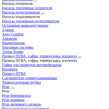
Насосы отопителя
Насосы топливные отопителя
Насосы подогревателя
Насосы подогревателя
Насосы топливные подогревателя
Остальные комплектующие
Адверс
Aero Comfort
Autoteplo
Прамотроник
Тепловые системы
Элтра-Термо
Провод ПГВА, гофра, термоусадка, изолента
Провод ПГВА, гофра, термоусадка, изолента
Гофра для проводов автомобильная
Изолента
Провод ПГВА
Соединители термоусаживаемые
Термоусадочная трубка
Реле
Реле
Реле бензонасоса
Реле времени
Реле звукового сигнала
Реле различного назначения