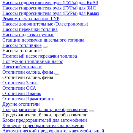
Насосы гидроусилителя руля (ГУРы) для КрАЗ
Насосы гидроусилителя руля (ГУРы) для ЗИЛ
Насосы гидроусилителя руля (ГУРы) для Камаз
Ремкомплекты насосов ГУР
Насосы дополнительные (Электропомпы)
Насосы перекачки топлива
Насосы подкачки ручные
Станции перекачки дизельного топлива
Насосы топливные
Насосы топливные
Помповый насос перекачки топлива
Погружной топливный насос
Электробензонасос
Отопители салона, фены
Отопители салона, фены
Отопители Зенит
Отопители ОСА
Отопители Планар
Отопители Прамотроник
Другие отопители
Предохранители, блоки, преобразователи
Предохранители, блоки, преобразователи
Блоки предохранителей для автомобилей
Конвертер преобразователь напряжения
Автоматический предохранитель автомобильный