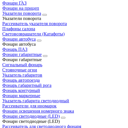
Фонари ГАЗ
Фонари на прицеп
Указатели поворота
Указатели поворота
Рассеиватель указателя поворота
Плафоны салона
Световозвращатели (Катафоты)
Фонари автобуса
Фонари автобуса
Фонарь ПАЗ
Фонари габаритные
Фонари габаритные
Сигнальный фонарь
Стояночные огни
Указатель габаритов
Фонарь автопоезда
Фонарь габаритный рога
Фонарь контурный
Фонари маркерные
Указатель габарита светодиодный
Рассеиватели для иномарок
Фонари освещения номерного знака
Фонари светодиодные (LED)
Фонари светодиодные (LED)
Рассеиватель для светодиодного фонаря