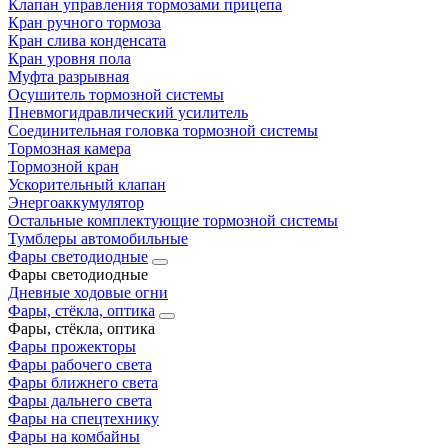
Клапан управления тормозами прицепа
Кран ручного тормоза
Кран слива конденсата
Кран уровня пола
Муфта разрывная
Осушитель тормозной системы
Пневмогидравлический усилитель
Соединительная головка тормозной системы
Тормозная камера
Тормозной кран
Ускорительный клапан
Энергоаккумулятор
Остальные комплектующие тормозной системы
Тумблеры автомобильные
Фары светодиодные
Фары светодиодные
Дневные ходовые огни
Фары, стёкла, оптика
Фары, стёкла, оптика
Фары прожекторы
Фары рабочего света
Фары ближнего света
Фары дальнего света
Фары на спецтехнику
Фары на комбайны