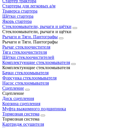
Стартер трактора
Стартеры для легковых а/м
Траверса стартера
Щётки стартера
Якорь стартера
Стеклоомыватели, рычаги и щётки
Стеклоомыватели, рычаги и щётки
Рычаги и Тяги. Пантографы
Рычаги и Тяги. Пантографы
Рычаг стеклоочистителя
Тяга стеклоочистителя
Щётки стеклоочистителей
Комплектующие стеклоомывателя
Комплектующие стеклоомывателя
Бачки стеклоомывателя
Форсунка стеклоомывателя
Насос стеклоомывателя
Сцепление
Сцепление
Диск сцепления
Корзина сцепления
Муфта выжимного подшипника
Тормозная система
Тормозная система
Картридж осушителя