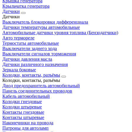
Крышка генератора
Крыльчатка генератора
Датчики
Датчики
Выключатель блокировки дифференциала
Датчики температуры автомобильные
Автомобильные датчики уровня топлива (Бензодатчики)
Авто термореле
Термостаты автомобильные
Выключатели заднего хода
Выключатели сигналов торможения
Датчики давления масла
Датчики различного назначения
Зеркала боковые
Колодки, контакты, разъёмы
Колодки, контакты, разъёмы
Диод предохранитель автомобильный
Панель соединительных проводов
Кабель автомобильный
Колодки гнездовые
Колодки штыревые
Контакты гнездовые
Контакты штыревые
Наконечники на провода
Патроны для автоламп