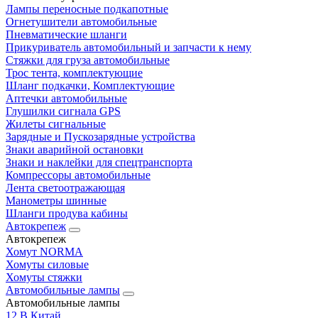
Лампы переносные подкапотные
Огнетушители автомобильные
Пневматические шланги
Прикуриватель автомобильный и запчасти к нему
Стяжки для груза автомобильные
Трос тента, комплектующие
Шланг подкачки, Комплектующие
Аптечки автомобильные
Глушилки сигнала GPS
Жилеты сигнальные
Зарядные и Пускозарядные устройства
Знаки аварийной остановки
Знаки и наклейки для спецтранспорта
Компрессоры автомобильные
Лента светоотражающая
Манометры шинные
Шланги продува кабины
Автокрепеж
Автокрепеж
Хомут NORMA
Хомуты силовые
Хомуты стяжки
Автомобильные лампы
Автомобильные лампы
12 В Китай