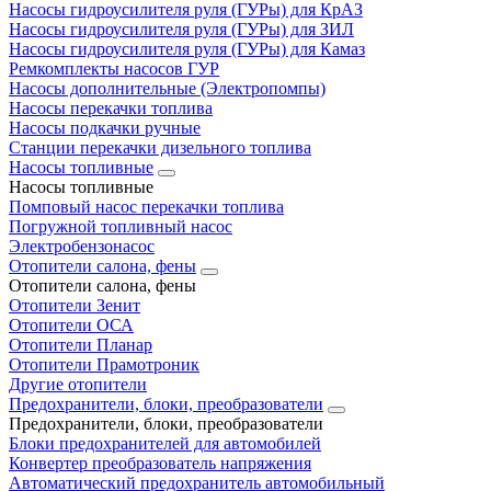
Насосы гидроусилителя руля (ГУРы) для КрАЗ
Насосы гидроусилителя руля (ГУРы) для ЗИЛ
Насосы гидроусилителя руля (ГУРы) для Камаз
Ремкомплекты насосов ГУР
Насосы дополнительные (Электропомпы)
Насосы перекачки топлива
Насосы подкачки ручные
Станции перекачки дизельного топлива
Насосы топливные
Насосы топливные
Помповый насос перекачки топлива
Погружной топливный насос
Электробензонасос
Отопители салона, фены
Отопители салона, фены
Отопители Зенит
Отопители ОСА
Отопители Планар
Отопители Прамотроник
Другие отопители
Предохранители, блоки, преобразователи
Предохранители, блоки, преобразователи
Блоки предохранителей для автомобилей
Конвертер преобразователь напряжения
Автоматический предохранитель автомобильный