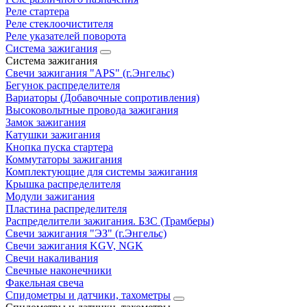
Реле стартера
Реле стеклоочистителя
Реле указателей поворота
Система зажигания
Система зажигания
Свечи зажигания "APS" (г.Энгельс)
Бегунок распределителя
Вариаторы (Добавочные сопротивления)
Высоковольтные провода зажигания
Замок зажигания
Катушки зажигания
Кнопка пуска стартера
Коммутаторы зажигания
Комплектующие для системы зажигания
Крышка распределителя
Модули зажигания
Пластина распределителя
Распределители зажигания. БЗС (Трамберы)
Свечи зажигания "ЭЗ" (г.Энгельс)
Свечи зажигания KGV, NGK
Свечи накаливания
Свечные наконечники
Факельная свеча
Спидометры и датчики, тахометры