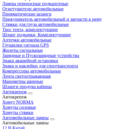
Лампы переносные подкапотные
Огнетушители автомобильные
Пневматические шланги
Прикуриватель автомобильный и запчасти к нему
Стяжки для груза автомобильные
Трос тента, комплектующие
Шланг подкачки, Комплектующие
Аптечки автомобильные
Глушилки сигнала GPS
Жилеты сигнальные
Зарядные и Пускозарядные устройства
Знаки аварийной остановки
Знаки и наклейки для спецтранспорта
Компрессоры автомобильные
Лента светоотражающая
Манометры шинные
Шланги продува кабины
Автокрепеж
Автокрепеж
Хомут NORMA
Хомуты силовые
Хомуты стяжки
Автомобильные лампы
Автомобильные лампы
12 В Китай