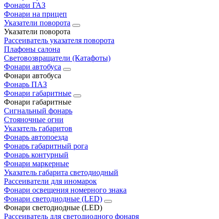
Фонари ГАЗ
Фонари на прицеп
Указатели поворота
Указатели поворота
Рассеиватель указателя поворота
Плафоны салона
Световозвращатели (Катафоты)
Фонари автобуса
Фонари автобуса
Фонарь ПАЗ
Фонари габаритные
Фонари габаритные
Сигнальный фонарь
Стояночные огни
Указатель габаритов
Фонарь автопоезда
Фонарь габаритный рога
Фонарь контурный
Фонари маркерные
Указатель габарита светодиодный
Рассеиватели для иномарок
Фонари освещения номерного знака
Фонари светодиодные (LED)
Фонари светодиодные (LED)
Рассеиватель для светодиодного фонаря