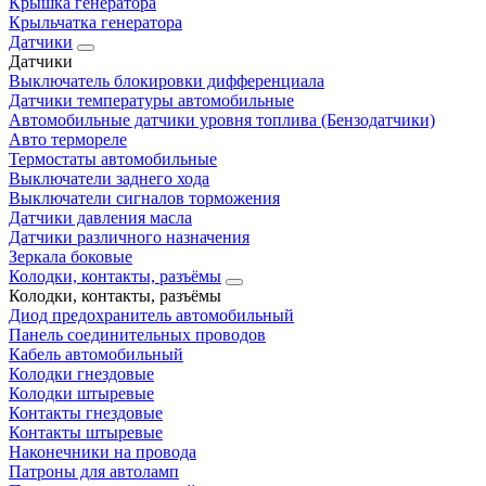
Крышка генератора
Крыльчатка генератора
Датчики
Датчики
Выключатель блокировки дифференциала
Датчики температуры автомобильные
Автомобильные датчики уровня топлива (Бензодатчики)
Авто термореле
Термостаты автомобильные
Выключатели заднего хода
Выключатели сигналов торможения
Датчики давления масла
Датчики различного назначения
Зеркала боковые
Колодки, контакты, разъёмы
Колодки, контакты, разъёмы
Диод предохранитель автомобильный
Панель соединительных проводов
Кабель автомобильный
Колодки гнездовые
Колодки штыревые
Контакты гнездовые
Контакты штыревые
Наконечники на провода
Патроны для автоламп