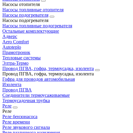
Насосы отопителя
Насосы топливные отопителя
Насосы подогревателя
Насосы подогревателя
Насосы топливные подогревателя
Остальные комплектующие
Адверс
Aero Comfort
Autoteplo
Прамотроник
Тепловые системы
Элтра-Термо
Провод ПГВА, гофра, термоусадка, изолента
Провод ПГВА, гофра, термоусадка, изолента
Гофра для проводов автомобильная
Изолента
Провод ПГВА
Соединители термоусаживаемые
Термоусадочная трубка
Реле
Реле
Реле бензонасоса
Реле времени
Реле звукового сигнала
Реле различного назначения