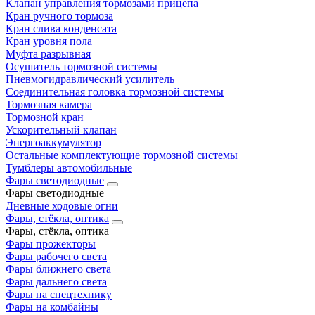
Клапан управления тормозами прицепа
Кран ручного тормоза
Кран слива конденсата
Кран уровня пола
Муфта разрывная
Осушитель тормозной системы
Пневмогидравлический усилитель
Соединительная головка тормозной системы
Тормозная камера
Тормозной кран
Ускорительный клапан
Энергоаккумулятор
Остальные комплектующие тормозной системы
Тумблеры автомобильные
Фары светодиодные
Фары светодиодные
Дневные ходовые огни
Фары, стёкла, оптика
Фары, стёкла, оптика
Фары прожекторы
Фары рабочего света
Фары ближнего света
Фары дальнего света
Фары на спецтехнику
Фары на комбайны