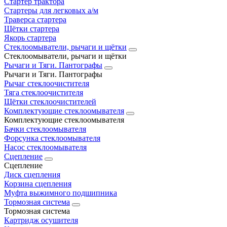
Стартер трактора
Стартеры для легковых а/м
Траверса стартера
Щётки стартера
Якорь стартера
Стеклоомыватели, рычаги и щётки
Стеклоомыватели, рычаги и щётки
Рычаги и Тяги. Пантографы
Рычаги и Тяги. Пантографы
Рычаг стеклоочистителя
Тяга стеклоочистителя
Щётки стеклоочистителей
Комплектующие стеклоомывателя
Комплектующие стеклоомывателя
Бачки стеклоомывателя
Форсунка стеклоомывателя
Насос стеклоомывателя
Сцепление
Сцепление
Диск сцепления
Корзина сцепления
Муфта выжимного подшипника
Тормозная система
Тормозная система
Картридж осушителя