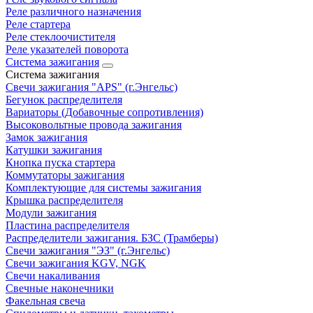
Реле различного назначения
Реле стартера
Реле стеклоочистителя
Реле указателей поворота
Система зажигания
Система зажигания
Свечи зажигания "APS" (г.Энгельс)
Бегунок распределителя
Вариаторы (Добавочные сопротивления)
Высоковольтные провода зажигания
Замок зажигания
Катушки зажигания
Кнопка пуска стартера
Коммутаторы зажигания
Комплектующие для системы зажигания
Крышка распределителя
Модули зажигания
Пластина распределителя
Распределители зажигания. БЗС (Трамберы)
Свечи зажигания "ЭЗ" (г.Энгельс)
Свечи зажигания KGV, NGK
Свечи накаливания
Свечные наконечники
Факельная свеча