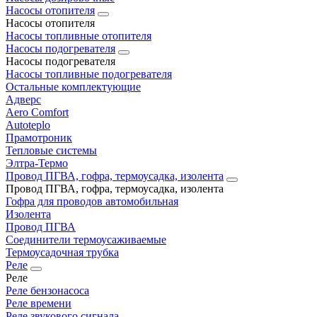
Насосы отопителя
Насосы отопителя
Насосы топливные отопителя
Насосы подогревателя
Насосы подогревателя
Насосы топливные подогревателя
Остальные комплектующие
Адверс
Aero Comfort
Autoteplo
Прамотроник
Тепловые системы
Элтра-Термо
Провод ПГВА, гофра, термоусадка, изолента
Провод ПГВА, гофра, термоусадка, изолента
Гофра для проводов автомобильная
Изолента
Провод ПГВА
Соединители термоусаживаемые
Термоусадочная трубка
Реле
Реле
Реле бензонасоса
Реле времени
Реле звукового сигнала