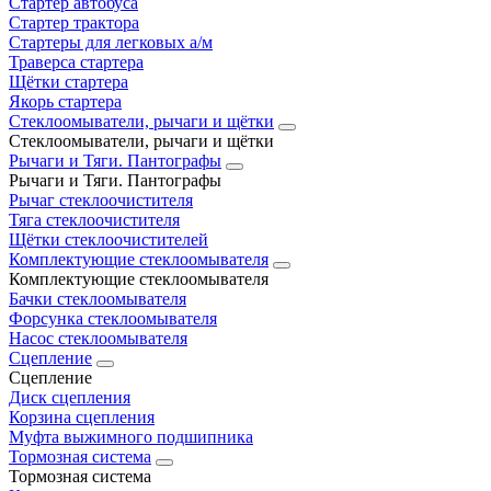
Стартер автобуса
Стартер трактора
Стартеры для легковых а/м
Траверса стартера
Щётки стартера
Якорь стартера
Стеклоомыватели, рычаги и щётки
Стеклоомыватели, рычаги и щётки
Рычаги и Тяги. Пантографы
Рычаги и Тяги. Пантографы
Рычаг стеклоочистителя
Тяга стеклоочистителя
Щётки стеклоочистителей
Комплектующие стеклоомывателя
Комплектующие стеклоомывателя
Бачки стеклоомывателя
Форсунка стеклоомывателя
Насос стеклоомывателя
Сцепление
Сцепление
Диск сцепления
Корзина сцепления
Муфта выжимного подшипника
Тормозная система
Тормозная система