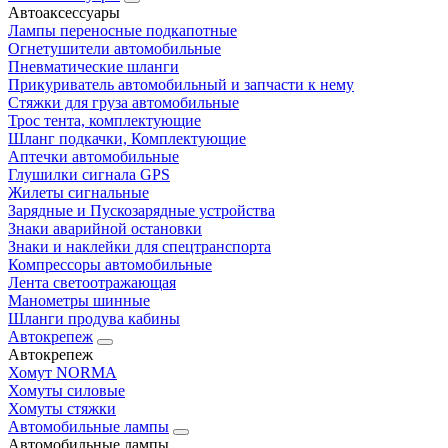
Автоаксессуары
Лампы переносные подкапотные
Огнетушители автомобильные
Пневматические шланги
Прикуриватель автомобильный и запчасти к нему
Стяжки для груза автомобильные
Трос тента, комплектующие
Шланг подкачки, Комплектующие
Аптечки автомобильные
Глушилки сигнала GPS
Жилеты сигнальные
Зарядные и Пускозарядные устройства
Знаки аварийной остановки
Знаки и наклейки для спецтранспорта
Компрессоры автомобильные
Лента светоотражающая
Манометры шинные
Шланги продува кабины
Автокрепеж
Автокрепеж
Хомут NORMA
Хомуты силовые
Хомуты стяжки
Автомобильные лампы
Автомобильные лампы