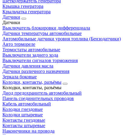
Щеткодержатель генератора
Крышка генератора
Крыльчатка генератора
Датчики
Датчики
Выключатель блокировки дифференциала
Датчики температуры автомобильные
Автомобильные датчики уровня топлива (Бензодатчики)
Авто термореле
Термостаты автомобильные
Выключатели заднего хода
Выключатели сигналов торможения
Датчики давления масла
Датчики различного назначения
Зеркала боковые
Колодки, контакты, разъёмы
Колодки, контакты, разъёмы
Диод предохранитель автомобильный
Панель соединительных проводов
Кабель автомобильный
Колодки гнездовые
Колодки штыревые
Контакты гнездовые
Контакты штыревые
Наконечники на провода