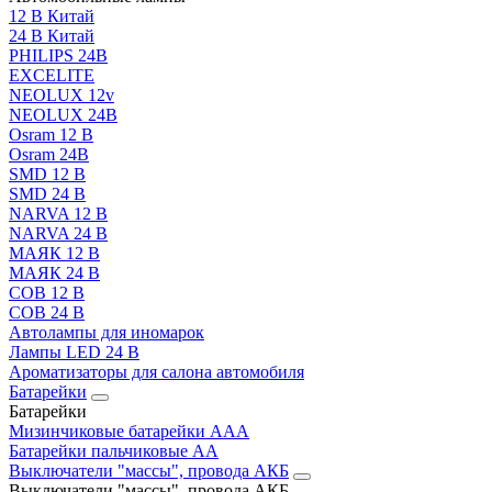
12 В Китай
24 В Китай
PHILIPS 24В
EXCELITE
NEOLUX 12v
NEOLUX 24В
Osram 12 В
Osram 24В
SMD 12 В
SMD 24 В
NARVA 12 В
NARVA 24 В
МАЯК 12 В
МАЯК 24 В
COB 12 В
COB 24 В
Автолампы для иномарок
Лампы LED 24 B
Ароматизаторы для салона автомобиля
Батарейки
Батарейки
Мизинчиковые батарейки AAA
Батарейки пальчиковые АА
Выключатели "массы", провода АКБ
Выключатели "массы", провода АКБ