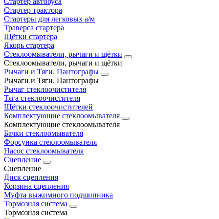
Стартер автобуса
Стартер трактора
Стартеры для легковых а/м
Траверса стартера
Щётки стартера
Якорь стартера
Стеклоомыватели, рычаги и щётки
Стеклоомыватели, рычаги и щётки
Рычаги и Тяги. Пантографы
Рычаги и Тяги. Пантографы
Рычаг стеклоочистителя
Тяга стеклоочистителя
Щётки стеклоочистителей
Комплектующие стеклоомывателя
Комплектующие стеклоомывателя
Бачки стеклоомывателя
Форсунка стеклоомывателя
Насос стеклоомывателя
Сцепление
Сцепление
Диск сцепления
Корзина сцепления
Муфта выжимного подшипника
Тормозная система
Тормозная система