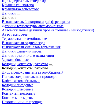
Щеткодержатель генератора
Крышка генератора
Крыльчатка генератора
Датчики
Датчики
Выключатель блокировки дифференциала
Датчики температуры автомобильные
Автомобильные датчики уровня топлива (Бензодатчики)
Авто термореле
Термостаты автомобильные
Выключатели заднего хода
Выключатели сигналов торможения
Датчики давления масла
Датчики различного назначения
Зеркала боковые
Колодки, контакты, разъёмы
Колодки, контакты, разъёмы
Диод предохранитель автомобильный
Панель соединительных проводов
Кабель автомобильный
Колодки гнездовые
Колодки штыревые
Контакты гнездовые
Контакты штыревые
Наконечники на провода