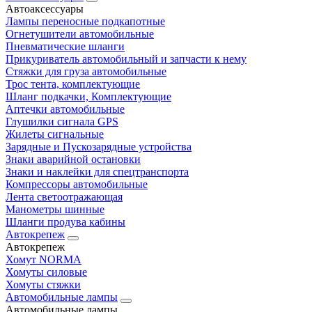
Автоаксессуары
Лампы переносные подкапотные
Огнетушители автомобильные
Пневматические шланги
Прикуриватель автомобильный и запчасти к нему
Стяжки для груза автомобильные
Трос тента, комплектующие
Шланг подкачки, Комплектующие
Аптечки автомобильные
Глушилки сигнала GPS
Жилеты сигнальные
Зарядные и Пускозарядные устройства
Знаки аварийной остановки
Знаки и наклейки для спецтранспорта
Компрессоры автомобильные
Лента светоотражающая
Манометры шинные
Шланги продува кабины
Автокрепеж
Автокрепеж
Хомут NORMA
Хомуты силовые
Хомуты стяжки
Автомобильные лампы
Автомобильные лампы