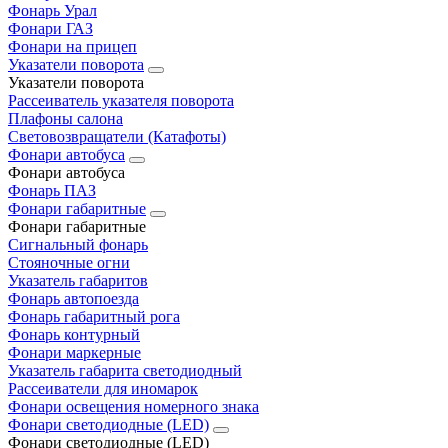
Фонарь Урал
Фонари ГАЗ
Фонари на прицеп
Указатели поворота
Указатели поворота
Рассеиватель указателя поворота
Плафоны салона
Световозвращатели (Катафоты)
Фонари автобуса
Фонари автобуса
Фонарь ПАЗ
Фонари габаритные
Фонари габаритные
Сигнальный фонарь
Стояночные огни
Указатель габаритов
Фонарь автопоезда
Фонарь габаритный рога
Фонарь контурный
Фонари маркерные
Указатель габарита светодиодный
Рассеиватели для иномарок
Фонари освещения номерного знака
Фонари светодиодные (LED)
Фонари светодиодные (LED)