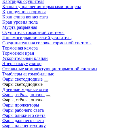
Картридж осушителя
Клапан управления тормозами прицепа
Кран ручного тормоза
Кран слива конденсата
Кран уровня пола
Муфта разрывная
Осушитель тормозной системы
Пневмогидравлический усилитель
Соединительная головка тормозной системы
Тормозная камера
Тормозной кран
Ускорительный клапан
Энергоаккумулятор
Остальные комплектующие тормозной системы
Тумблеры автомобильные
Фары светодиодные
Фары светодиодные
Дневные ходовые огни
Фары, стёкла, оптика
Фары, стёкла, оптика
Фары прожекторы
Фары рабочего света
Фары ближнего света
Фары дальнего света
Фары на спецтехнику