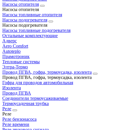
Насосы отопителя
Насосы отопителя
Насосы топливные отопителя
Насосы подогревателя
Насосы подогревателя
Насосы топливные подогревателя
Остальные комплектующие
Адверс
Aero Comfort
Autoteplo
Прамотроник
Тепловые системы
Элтра-Термо
Провод ПГВА, гофра, термоусадка, изолента
Провод ПГВА, гофра, термоусадка, изолента
Гофра для проводов автомобильная
Изолента
Провод ПГВА
Соединители термоусаживаемые
Термоусадочная трубка
Реле
Реле
Реле бензонасоса
Реле времени
Реле звукового сигнала