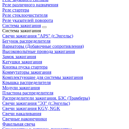
Реле различного назначения
Реле стартера
Реле стеклоочистителя
Реле указателей поворота
Система зажигания
Система зажигания
Свечи зажигания "APS" (г.Энгельс)
Бегунок распределителя
Вариаторы (Добавочные сопротивления)
Высоковольтные провода зажигания
Замок зажигания
Катушки зажигания
Кнопка пуска стартера
Коммутаторы зажигания
Комплектующие для системы зажигания
Крышка распределителя
Модули зажигания
Пластина распределителя
Распределители зажигания. БЗС (Трамберы)
Свечи зажигания "ЭЗ" (г.Энгельс)
Свечи зажигания KGV, NGK
Свечи накаливания
Свечные наконечники
Факельная свеча