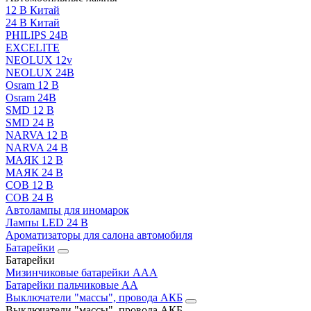
12 В Китай
24 В Китай
PHILIPS 24В
EXCELITE
NEOLUX 12v
NEOLUX 24В
Osram 12 В
Osram 24В
SMD 12 В
SMD 24 В
NARVA 12 В
NARVA 24 В
МАЯК 12 В
МАЯК 24 В
COB 12 В
COB 24 В
Автолампы для иномарок
Лампы LED 24 B
Ароматизаторы для салона автомобиля
Батарейки
Батарейки
Мизинчиковые батарейки AAA
Батарейки пальчиковые АА
Выключатели "массы", провода АКБ
Выключатели "массы", провода АКБ