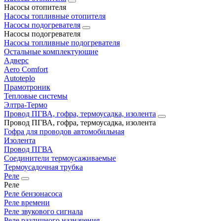
Насосы отопителя
Насосы топливные отопителя
Насосы подогревателя
Насосы подогревателя
Насосы топливные подогревателя
Остальные комплектующие
Адверс
Aero Comfort
Autoteplo
Прамотроник
Тепловые системы
Элтра-Термо
Провод ПГВА, гофра, термоусадка, изолента
Провод ПГВА, гофра, термоусадка, изолента
Гофра для проводов автомобильная
Изолента
Провод ПГВА
Соединители термоусаживаемые
Термоусадочная трубка
Реле
Реле
Реле бензонасоса
Реле времени
Реле звукового сигнала
Реле различного назначения