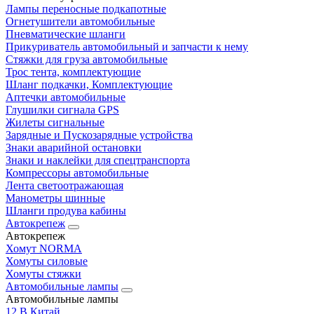
Лампы переносные подкапотные
Огнетушители автомобильные
Пневматические шланги
Прикуриватель автомобильный и запчасти к нему
Стяжки для груза автомобильные
Трос тента, комплектующие
Шланг подкачки, Комплектующие
Аптечки автомобильные
Глушилки сигнала GPS
Жилеты сигнальные
Зарядные и Пускозарядные устройства
Знаки аварийной остановки
Знаки и наклейки для спецтранспорта
Компрессоры автомобильные
Лента светоотражающая
Манометры шинные
Шланги продува кабины
Автокрепеж
Автокрепеж
Хомут NORMA
Хомуты силовые
Хомуты стяжки
Автомобильные лампы
Автомобильные лампы
12 В Китай