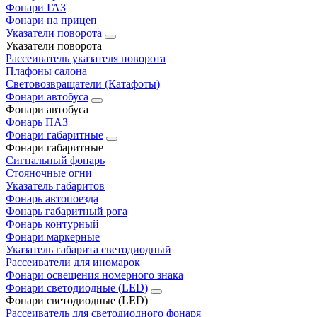
Фонари ГАЗ
Фонари на прицеп
Указатели поворота
Указатели поворота
Рассеиватель указателя поворота
Плафоны салона
Световозвращатели (Катафоты)
Фонари автобуса
Фонари автобуса
Фонарь ПАЗ
Фонари габаритные
Фонари габаритные
Сигнальный фонарь
Стояночные огни
Указатель габаритов
Фонарь автопоезда
Фонарь габаритный рога
Фонарь контурный
Фонари маркерные
Указатель габарита светодиодный
Рассеиватели для иномарок
Фонари освещения номерного знака
Фонари светодиодные (LED)
Фонари светодиодные (LED)
Рассеиватель для светодиодного фонаря