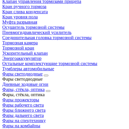
Клапан управления тормозами прицепа
Кран ручного тормоза
Кран слива конденсата
Кран уровня пола
Муфта разрывная
Осушитель тормозной системы
Пневмогидравлический усилитель
Соединительная головка тормозной системы
Тормозная камера
Тормозной кран
Ускорительный клапан
Энергоаккумулятор
Остальные комплектующие тормозной системы
Тумблеры автомобильные
Фары светодиодные
Фары светодиодные
Дневные ходовые огни
Фары, стёкла, оптика
Фары, стёкла, оптика
Фары прожекторы
Фары рабочего света
Фары ближнего света
Фары дальнего света
Фары на спецтехнику
Фары на комбайны