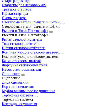
Стартер трактора
Стартеры для легковых а/м
Траверса стартера
Щётки стартера
Якорь стартера
Стеклоомыватели, рычаги и щётки
Стеклоомыватели, рычаги и щётки
Рычаги и Тяги. Пантографы
Рычаги и Тяги. Пантографы
Рычаг стеклоочистителя
Тяга стеклоочистителя
Щётки стеклоочистителей
Комплектующие стеклоомывателя
Комплектующие стеклоомывателя
Бачки стеклоомывателя
Форсунка стеклоомывателя
Насос стеклоомывателя
Сцепление
Сцепление
Диск сцепления
Корзина сцепления
Муфта выжимного подшипника
Тормозная система
Тормозная система
Картридж осушителя