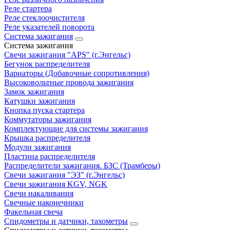
Реле стартера
Реле стеклоочистителя
Реле указателей поворота
Система зажигания
Система зажигания
Свечи зажигания "APS" (г.Энгельс)
Бегунок распределителя
Вариаторы (Добавочные сопротивления)
Высоковольтные провода зажигания
Замок зажигания
Катушки зажигания
Кнопка пуска стартера
Коммутаторы зажигания
Комплектующие для системы зажигания
Крышка распределителя
Модули зажигания
Пластина распределителя
Распределители зажигания. БЗС (Трамберы)
Свечи зажигания "ЭЗ" (г.Энгельс)
Свечи зажигания KGV, NGK
Свечи накаливания
Свечные наконечники
Факельная свеча
Спидометры и датчики, тахометры