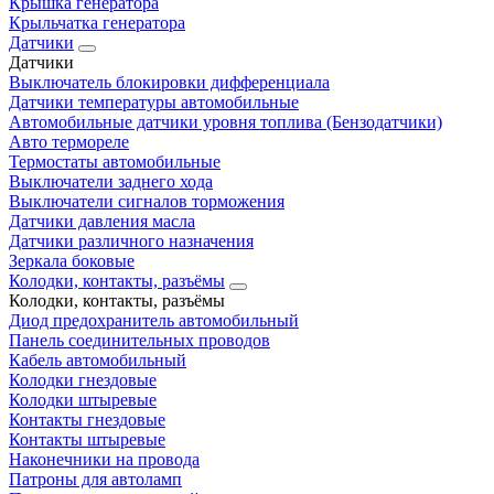
Крышка генератора
Крыльчатка генератора
Датчики
Датчики
Выключатель блокировки дифференциала
Датчики температуры автомобильные
Автомобильные датчики уровня топлива (Бензодатчики)
Авто термореле
Термостаты автомобильные
Выключатели заднего хода
Выключатели сигналов торможения
Датчики давления масла
Датчики различного назначения
Зеркала боковые
Колодки, контакты, разъёмы
Колодки, контакты, разъёмы
Диод предохранитель автомобильный
Панель соединительных проводов
Кабель автомобильный
Колодки гнездовые
Колодки штыревые
Контакты гнездовые
Контакты штыревые
Наконечники на провода
Патроны для автоламп