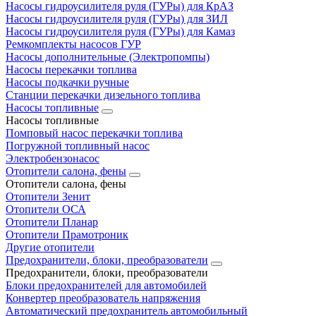
Насосы гидроусилителя руля (ГУРы) для КрАЗ
Насосы гидроусилителя руля (ГУРы) для ЗИЛ
Насосы гидроусилителя руля (ГУРы) для Камаз
Ремкомплекты насосов ГУР
Насосы дополнительные (Электропомпы)
Насосы перекачки топлива
Насосы подкачки ручные
Станции перекачки дизельного топлива
Насосы топливные
Насосы топливные
Помповый насос перекачки топлива
Погружной топливный насос
Электробензонасос
Отопители салона, фены
Отопители салона, фены
Отопители Зенит
Отопители ОСА
Отопители Планар
Отопители Прамотроник
Другие отопители
Предохранители, блоки, преобразователи
Предохранители, блоки, преобразователи
Блоки предохранителей для автомобилей
Конвертер преобразователь напряжения
Автоматический предохранитель автомобильный