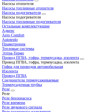
Насосы отопителя
Насосы топливные отопителя
Насосы подогревателя
Насосы подогревателя
Насосы топливные подогревателя
Остальные комплектующие
Адверс
Aero Comfort
Autoteplo
Прамотроник
Тепловые системы
Элтра-Термо
Провод ПГВА, гофра, термоусадка, изолента
Провод ПГВА, гофра, термоусадка, изолента
Гофра для проводов автомобильная
Изолента
Провод ПГВА
Соединители термоусаживаемые
Термоусадочная трубка
Реле
Реле
Реле бензонасоса
Реле времени
Реле звукового сигнала
Реле различного назначения