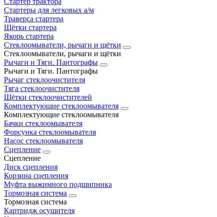
Стартер трактора
Стартеры для легковых а/м
Траверса стартера
Щётки стартера
Якорь стартера
Стеклоомыватели, рычаги и щётки
Стеклоомыватели, рычаги и щётки
Рычаги и Тяги. Пантографы
Рычаги и Тяги. Пантографы
Рычаг стеклоочистителя
Тяга стеклоочистителя
Щётки стеклоочистителей
Комплектующие стеклоомывателя
Комплектующие стеклоомывателя
Бачки стеклоомывателя
Форсунка стеклоомывателя
Насос стеклоомывателя
Сцепление
Сцепление
Диск сцепления
Корзина сцепления
Муфта выжимного подшипника
Тормозная система
Тормозная система
Картридж осушителя