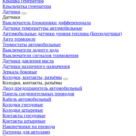
Крышка генератора
Крыльчатка генератора
Датчики
Датчики
Выключатель блокировки дифференциала
Датчики температуры автомобильные
Автомобильные датчики уровня топлива (Бензодатчики)
Авто термореле
Термостаты автомобильные
Выключатели заднего хода
Выключатели сигналов торможения
Датчики давления масла
Датчики различного назначения
Зеркала боковые
Колодки, контакты, разъёмы
Колодки, контакты, разъёмы
Диод предохранитель автомобильный
Панель соединительных проводов
Кабель автомобильный
Колодки гнездовые
Колодки штыревые
Контакты гнездовые
Контакты штыревые
Наконечники на провода
Патроны для автоламп