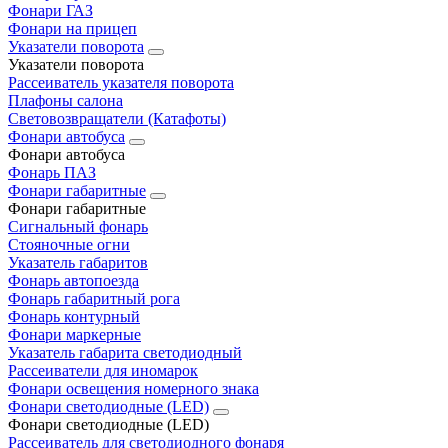
Фонари ГАЗ
Фонари на прицеп
Указатели поворота
Указатели поворота
Рассеиватель указателя поворота
Плафоны салона
Световозвращатели (Катафоты)
Фонари автобуса
Фонари автобуса
Фонарь ПАЗ
Фонари габаритные
Фонари габаритные
Сигнальный фонарь
Стояночные огни
Указатель габаритов
Фонарь автопоезда
Фонарь габаритный рога
Фонарь контурный
Фонари маркерные
Указатель габарита светодиодный
Рассеиватели для иномарок
Фонари освещения номерного знака
Фонари светодиодные (LED)
Фонари светодиодные (LED)
Рассеиватель для светодиодного фонаря