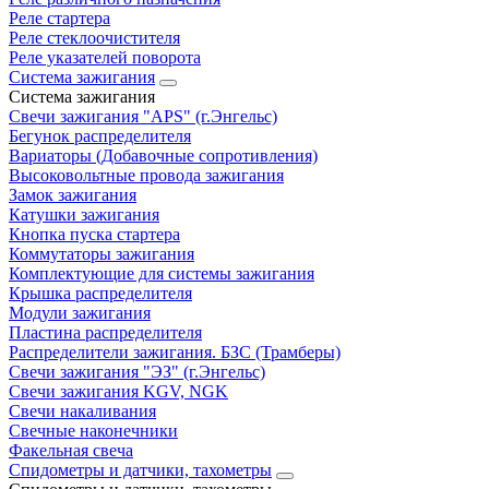
Реле стартера
Реле стеклоочистителя
Реле указателей поворота
Система зажигания
Система зажигания
Свечи зажигания "APS" (г.Энгельс)
Бегунок распределителя
Вариаторы (Добавочные сопротивления)
Высоковольтные провода зажигания
Замок зажигания
Катушки зажигания
Кнопка пуска стартера
Коммутаторы зажигания
Комплектующие для системы зажигания
Крышка распределителя
Модули зажигания
Пластина распределителя
Распределители зажигания. БЗС (Трамберы)
Свечи зажигания "ЭЗ" (г.Энгельс)
Свечи зажигания KGV, NGK
Свечи накаливания
Свечные наконечники
Факельная свеча
Спидометры и датчики, тахометры