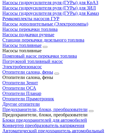
Насосы гидроусилителя руля (ГУРы) для КрАЗ
Насосы гидроусилителя руля (ГУРы) для ЗИЛ
Насосы гидроусилителя руля (ГУРы) для Камаз
Ремкомплекты насосов ГУР
Насосы дополнительные (Электропомпы)
Насосы перекачки топлива
Насосы подкачки ручные
Станции перекачки дизельного топлива
Насосы топливные
Насосы топливные
Помповый насос перекачки топлива
Погружной топливный насос
Электробензонасос
Отопители салона, фены
Отопители салона, фены
Отопители Зенит
Отопители ОСА
Отопители Планар
Отопители Прамотроник
Другие отопители
Предохранители, блоки, преобразователи
Предохранители, блоки, преобразователи
Блоки предохранителей для автомобилей
Конвертер преобразователь напряжения
Автоматический предохранитель автомобильный