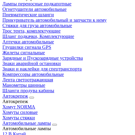
Лампы переносные подкапотные
Огнетушители автомобильные
Пневматические шланги
Прикуриватель автомобильный и запчасти к нему
Стяжки для груза автомобильные
Трос тента, комплектующие
Шланг подкачки, Комплектующие
Аптечки автомобильные
Глушилки сигнала GPS
Жилеты сигнальные
Зарядные и Пускозарядные устройства
Знаки аварийной остановки
Знаки и наклейки для спецтранспорта
Компрессоры автомобильные
Лента светоотражающая
Манометры шинные
Шланги продува кабины
Автокрепеж
Автокрепеж
Хомут NORMA
Хомуты силовые
Хомуты стяжки
Автомобильные лампы
Автомобильные лампы
12 В Китай