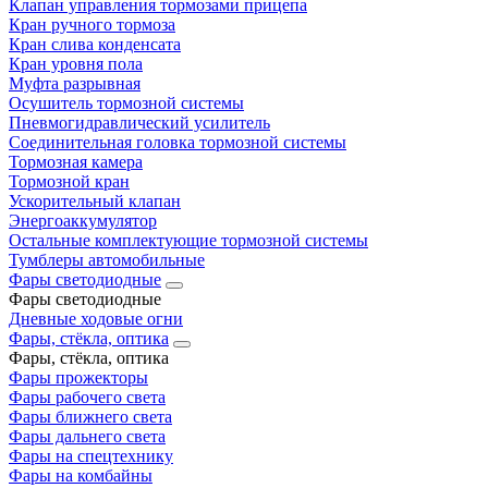
Клапан управления тормозами прицепа
Кран ручного тормоза
Кран слива конденсата
Кран уровня пола
Муфта разрывная
Осушитель тормозной системы
Пневмогидравлический усилитель
Соединительная головка тормозной системы
Тормозная камера
Тормозной кран
Ускорительный клапан
Энергоаккумулятор
Остальные комплектующие тормозной системы
Тумблеры автомобильные
Фары светодиодные
Фары светодиодные
Дневные ходовые огни
Фары, стёкла, оптика
Фары, стёкла, оптика
Фары прожекторы
Фары рабочего света
Фары ближнего света
Фары дальнего света
Фары на спецтехнику
Фары на комбайны