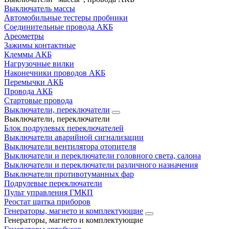
Выключатель массы
Автомобильные тестеры пробники
Соединительные провода АКБ
Ареометры
Зажимы контактные
Клеммы АКБ
Нагрузочные вилки
Наконечники проводов АКБ
Перемычки АКБ
Провода АКБ
Стартовые провода
Выключатели, переключатели
Выключатели, переключатели
Блок подрулевых переключателей
Выключатели аварийной сигнализации
Выключатели вентилятора отопителя
Выключатели и переключатели головного света, салона
Выключатели и переключатели различного назначения
Выключатели противотуманных фар
Подрулевые переключатели
Пульт управления ГМКП
Реостат щитка приборов
Генераторы, магнето и комплектующие
Генераторы, магнето и комплектующие