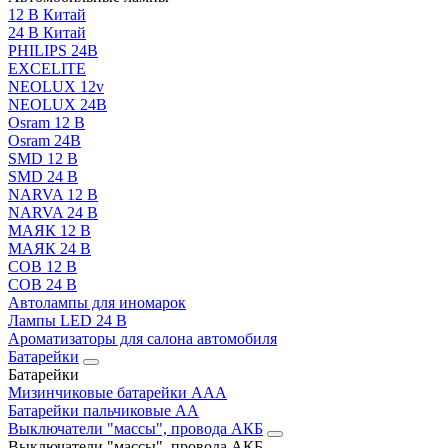
12 В Китай
24 В Китай
PHILIPS 24В
EXCELITE
NEOLUX 12v
NEOLUX 24В
Osram 12 В
Osram 24В
SMD 12 В
SMD 24 В
NARVA 12 В
NARVA 24 В
МАЯК 12 В
МАЯК 24 В
COB 12 В
COB 24 В
Автолампы для иномарок
Лампы LED 24 B
Ароматизаторы для салона автомобиля
Батарейки
Батарейки
Мизинчиковые батарейки AAA
Батарейки пальчиковые АА
Выключатели "массы", провода АКБ
Выключатели "массы", провода АКБ