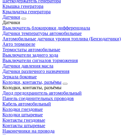
Щеткодержатель генератора
Крышка генератора
Крыльчатка генератора
Датчики
Датчики
Выключатель блокировки дифференциала
Датчики температуры автомобильные
Автомобильные датчики уровня топлива (Бензодатчики)
Авто термореле
Термостаты автомобильные
Выключатели заднего хода
Выключатели сигналов торможения
Датчики давления масла
Датчики различного назначения
Зеркала боковые
Колодки, контакты, разъёмы
Колодки, контакты, разъёмы
Диод предохранитель автомобильный
Панель соединительных проводов
Кабель автомобильный
Колодки гнездовые
Колодки штыревые
Контакты гнездовые
Контакты штыревые
Наконечники на провода