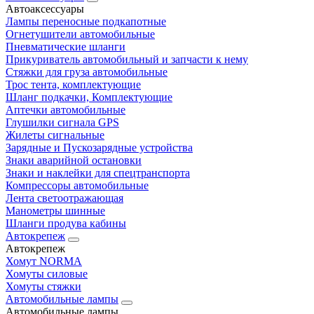
Автоаксессуары
Лампы переносные подкапотные
Огнетушители автомобильные
Пневматические шланги
Прикуриватель автомобильный и запчасти к нему
Стяжки для груза автомобильные
Трос тента, комплектующие
Шланг подкачки, Комплектующие
Аптечки автомобильные
Глушилки сигнала GPS
Жилеты сигнальные
Зарядные и Пускозарядные устройства
Знаки аварийной остановки
Знаки и наклейки для спецтранспорта
Компрессоры автомобильные
Лента светоотражающая
Манометры шинные
Шланги продува кабины
Автокрепеж
Автокрепеж
Хомут NORMA
Хомуты силовые
Хомуты стяжки
Автомобильные лампы
Автомобильные лампы