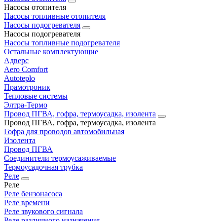
Насосы отопителя
Насосы топливные отопителя
Насосы подогревателя
Насосы подогревателя
Насосы топливные подогревателя
Остальные комплектующие
Адверс
Aero Comfort
Autoteplo
Прамотроник
Тепловые системы
Элтра-Термо
Провод ПГВА, гофра, термоусадка, изолента
Провод ПГВА, гофра, термоусадка, изолента
Гофра для проводов автомобильная
Изолента
Провод ПГВА
Соединители термоусаживаемые
Термоусадочная трубка
Реле
Реле
Реле бензонасоса
Реле времени
Реле звукового сигнала
Реле различного назначения