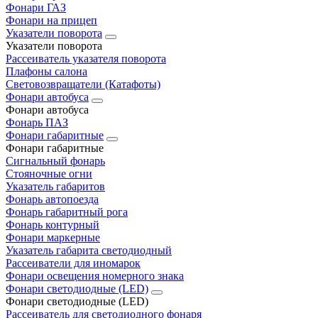
Фонари ГАЗ
Фонари на прицеп
Указатели поворота
Указатели поворота
Рассеиватель указателя поворота
Плафоны салона
Световозвращатели (Катафоты)
Фонари автобуса
Фонари автобуса
Фонарь ПАЗ
Фонари габаритные
Фонари габаритные
Сигнальный фонарь
Стояночные огни
Указатель габаритов
Фонарь автопоезда
Фонарь габаритный рога
Фонарь контурный
Фонари маркерные
Указатель габарита светодиодный
Рассеиватели для иномарок
Фонари освещения номерного знака
Фонари светодиодные (LED)
Фонари светодиодные (LED)
Рассеиватель для светодиодного фонаря