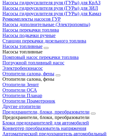
Насосы гидроусилителя руля (ГУРы) для КрАЗ
Насосы гидроусилителя руля (ГУРы) для ЗИЛ
Насосы гидроусилителя руля (ГУРы) для Камаз
Ремкомплекты насосов ГУР
Насосы дополнительные (Электропомпы)
Насосы перекачки топлива
Насосы подкачки ручные
Станции перекачки дизельного топлива
Насосы топливные
Насосы топливные
Помповый насос перекачки топлива
Погружной топливный насос
Электробензонасос
Отопители салона, фены
Отопители салона, фены
Отопители Зенит
Отопители ОСА
Отопители Планар
Отопители Прамотроник
Другие отопители
Предохранители, блоки, преобразователи
Предохранители, блоки, преобразователи
Блоки предохранителей для автомобилей
Конвертер преобразователь напряжения
Автоматический предохранитель автомобильный