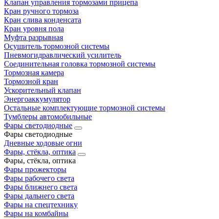
Клапан управления тормозами прицепа
Кран ручного тормоза
Кран слива конденсата
Кран уровня пола
Муфта разрывная
Осушитель тормозной системы
Пневмогидравлический усилитель
Соединительная головка тормозной системы
Тормозная камера
Тормозной кран
Ускорительный клапан
Энергоаккумулятор
Остальные комплектующие тормозной системы
Тумблеры автомобильные
Фары светодиодные
Фары светодиодные
Дневные ходовые огни
Фары, стёкла, оптика
Фары, стёкла, оптика
Фары прожекторы
Фары рабочего света
Фары ближнего света
Фары дальнего света
Фары на спецтехнику
Фары на комбайны