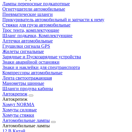
Лампы переносные подкапотные
Огнетушители автомобильные
Пневматические шланги
Прикуриватель автомобильный и запчасти к нему
Стяжки для груза автомобильные
Трос тента, комплектующие
Шланг подкачки, Комплектующие
Аптечки автомобильные
Глушилки сигнала GPS
Жилеты сигнальные
Зарядные и Пускозарядные устройства
Знаки аварийной остановки
Знаки и наклейки для спецтранспорта
Компрессоры автомобильные
Лента светоотражающая
Манометры шинные
Шланги продува кабины
Автокрепеж
Автокрепеж
Хомут NORMA
Хомуты силовые
Хомуты стяжки
Автомобильные лампы
Автомобильные лампы
12 В Китай