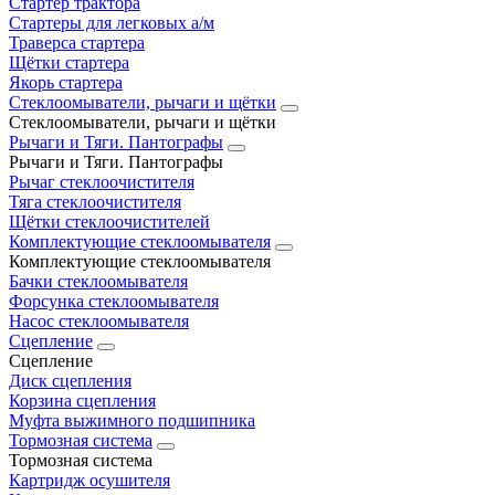
Стартер трактора
Стартеры для легковых а/м
Траверса стартера
Щётки стартера
Якорь стартера
Стеклоомыватели, рычаги и щётки
Стеклоомыватели, рычаги и щётки
Рычаги и Тяги. Пантографы
Рычаги и Тяги. Пантографы
Рычаг стеклоочистителя
Тяга стеклоочистителя
Щётки стеклоочистителей
Комплектующие стеклоомывателя
Комплектующие стеклоомывателя
Бачки стеклоомывателя
Форсунка стеклоомывателя
Насос стеклоомывателя
Сцепление
Сцепление
Диск сцепления
Корзина сцепления
Муфта выжимного подшипника
Тормозная система
Тормозная система
Картридж осушителя