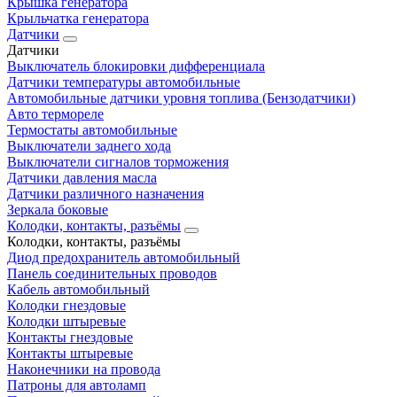
Крышка генератора
Крыльчатка генератора
Датчики
Датчики
Выключатель блокировки дифференциала
Датчики температуры автомобильные
Автомобильные датчики уровня топлива (Бензодатчики)
Авто термореле
Термостаты автомобильные
Выключатели заднего хода
Выключатели сигналов торможения
Датчики давления масла
Датчики различного назначения
Зеркала боковые
Колодки, контакты, разъёмы
Колодки, контакты, разъёмы
Диод предохранитель автомобильный
Панель соединительных проводов
Кабель автомобильный
Колодки гнездовые
Колодки штыревые
Контакты гнездовые
Контакты штыревые
Наконечники на провода
Патроны для автоламп