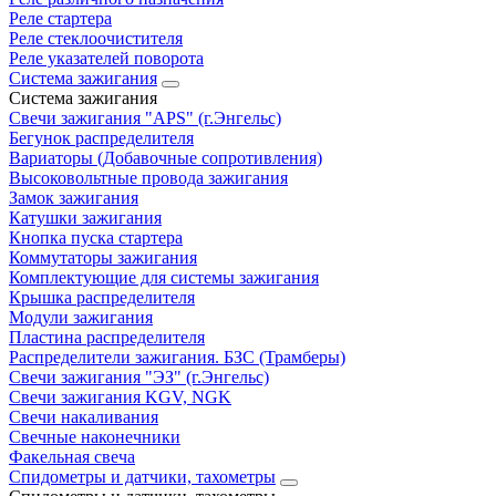
Реле стартера
Реле стеклоочистителя
Реле указателей поворота
Система зажигания
Система зажигания
Свечи зажигания "APS" (г.Энгельс)
Бегунок распределителя
Вариаторы (Добавочные сопротивления)
Высоковольтные провода зажигания
Замок зажигания
Катушки зажигания
Кнопка пуска стартера
Коммутаторы зажигания
Комплектующие для системы зажигания
Крышка распределителя
Модули зажигания
Пластина распределителя
Распределители зажигания. БЗС (Трамберы)
Свечи зажигания "ЭЗ" (г.Энгельс)
Свечи зажигания KGV, NGK
Свечи накаливания
Свечные наконечники
Факельная свеча
Спидометры и датчики, тахометры