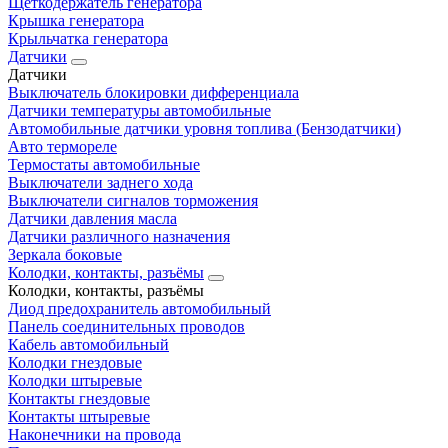
Щеткодержатель генератора
Крышка генератора
Крыльчатка генератора
Датчики
Датчики
Выключатель блокировки дифференциала
Датчики температуры автомобильные
Автомобильные датчики уровня топлива (Бензодатчики)
Авто термореле
Термостаты автомобильные
Выключатели заднего хода
Выключатели сигналов торможения
Датчики давления масла
Датчики различного назначения
Зеркала боковые
Колодки, контакты, разъёмы
Колодки, контакты, разъёмы
Диод предохранитель автомобильный
Панель соединительных проводов
Кабель автомобильный
Колодки гнездовые
Колодки штыревые
Контакты гнездовые
Контакты штыревые
Наконечники на провода