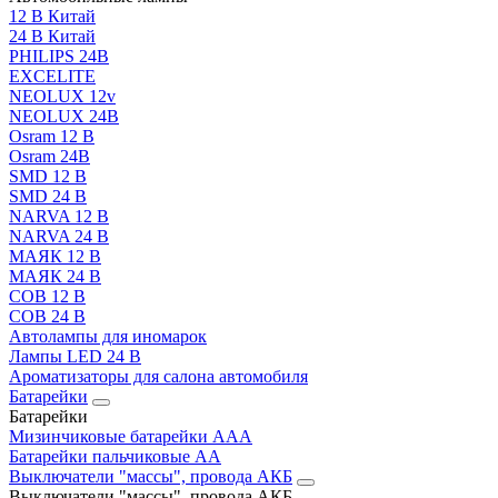
12 В Китай
24 В Китай
PHILIPS 24В
EXCELITE
NEOLUX 12v
NEOLUX 24В
Osram 12 В
Osram 24В
SMD 12 В
SMD 24 В
NARVA 12 В
NARVA 24 В
МАЯК 12 В
МАЯК 24 В
COB 12 В
COB 24 В
Автолампы для иномарок
Лампы LED 24 B
Ароматизаторы для салона автомобиля
Батарейки
Батарейки
Мизинчиковые батарейки AAA
Батарейки пальчиковые АА
Выключатели "массы", провода АКБ
Выключатели "массы", провода АКБ