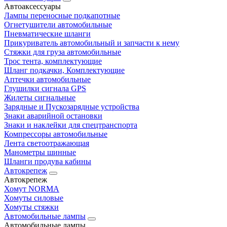
Автоаксессуары
Лампы переносные подкапотные
Огнетушители автомобильные
Пневматические шланги
Прикуриватель автомобильный и запчасти к нему
Стяжки для груза автомобильные
Трос тента, комплектующие
Шланг подкачки, Комплектующие
Аптечки автомобильные
Глушилки сигнала GPS
Жилеты сигнальные
Зарядные и Пускозарядные устройства
Знаки аварийной остановки
Знаки и наклейки для спецтранспорта
Компрессоры автомобильные
Лента светоотражающая
Манометры шинные
Шланги продува кабины
Автокрепеж
Автокрепеж
Хомут NORMA
Хомуты силовые
Хомуты стяжки
Автомобильные лампы
Автомобильные лампы