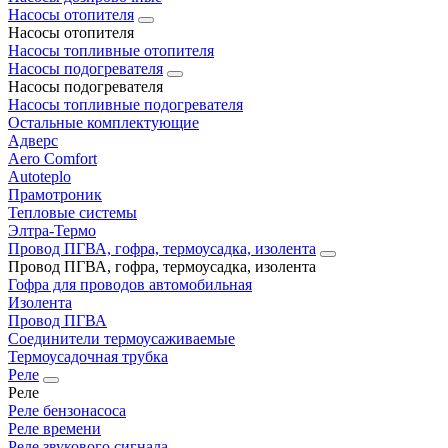
Насосы отопителя
Насосы отопителя
Насосы топливные отопителя
Насосы подогревателя
Насосы подогревателя
Насосы топливные подогревателя
Остальные комплектующие
Адверс
Aero Comfort
Autoteplo
Прамотроник
Тепловые системы
Элтра-Термо
Провод ПГВА, гофра, термоусадка, изолента
Провод ПГВА, гофра, термоусадка, изолента
Гофра для проводов автомобильная
Изолента
Провод ПГВА
Соединители термоусаживаемые
Термоусадочная трубка
Реле
Реле
Реле бензонасоса
Реле времени
Реле звукового сигнала