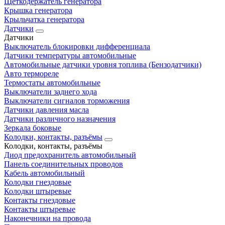
Щеткодержатель генератора
Крышка генератора
Крыльчатка генератора
Датчики
Датчики
Выключатель блокировки дифференциала
Датчики температуры автомобильные
Автомобильные датчики уровня топлива (Бензодатчики)
Авто термореле
Термостаты автомобильные
Выключатели заднего хода
Выключатели сигналов торможения
Датчики давления масла
Датчики различного назначения
Зеркала боковые
Колодки, контакты, разъёмы
Колодки, контакты, разъёмы
Диод предохранитель автомобильный
Панель соединительных проводов
Кабель автомобильный
Колодки гнездовые
Колодки штыревые
Контакты гнездовые
Контакты штыревые
Наконечники на провода