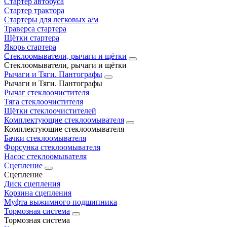
Стартер автобуса
Стартер трактора
Стартеры для легковых а/м
Траверса стартера
Щётки стартера
Якорь стартера
Стеклоомыватели, рычаги и щётки
Стеклоомыватели, рычаги и щётки
Рычаги и Тяги. Пантографы
Рычаги и Тяги. Пантографы
Рычаг стеклоочистителя
Тяга стеклоочистителя
Щётки стеклоочистителей
Комплектующие стеклоомывателя
Комплектующие стеклоомывателя
Бачки стеклоомывателя
Форсунка стеклоомывателя
Насос стеклоомывателя
Сцепление
Сцепление
Диск сцепления
Корзина сцепления
Муфта выжимного подшипника
Тормозная система
Тормозная система