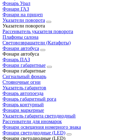
Фонарь Урал
Фонари ГАЗ
Фонари на прицеп
Указатели поворота
Указатели поворота
Рассеиватель указателя поворота
Плафоны салона
Световозвращатели (Катафоты)
Фонари автобуса
Фонари автобуса
Фонарь ПАЗ
Фонари габаритные
Фонари габаритные
Сигнальный фонарь
Стояночные огни
Указатель габаритов
Фонарь автопоезда
Фонарь габаритный рога
Фонарь контурный
Фонари маркерные
Указатель габарита светодиодный
Рассеиватели для иномарок
Фонари освещения номерного знака
Фонари светодиодные (LED)
Фонари светодиодные (LED)