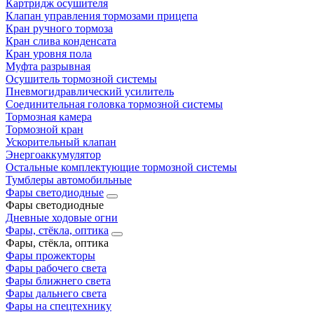
Картридж осушителя
Клапан управления тормозами прицепа
Кран ручного тормоза
Кран слива конденсата
Кран уровня пола
Муфта разрывная
Осушитель тормозной системы
Пневмогидравлический усилитель
Соединительная головка тормозной системы
Тормозная камера
Тормозной кран
Ускорительный клапан
Энергоаккумулятор
Остальные комплектующие тормозной системы
Тумблеры автомобильные
Фары светодиодные
Фары светодиодные
Дневные ходовые огни
Фары, стёкла, оптика
Фары, стёкла, оптика
Фары прожекторы
Фары рабочего света
Фары ближнего света
Фары дальнего света
Фары на спецтехнику