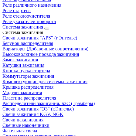
Реле различного назначения
Реле стартера
Реле стеклоочистителя
Реле указателей поворота
Система зажигания
Система зажигания
Свечи зажигания "APS" (г.Энгельс)
Бегунок распределителя
Вариаторы (Добавочные сопротивления)
Высоковольтные провода зажигания
Замок зажигания
Катушки зажигания
Кнопка пуска стартера
Коммутаторы зажигания
Комплектующие для системы зажигания
Крышка распределителя
Модули зажигания
Пластина распределителя
Распределители зажигания. БЗС (Трамберы)
Свечи зажигания "ЭЗ" (г.Энгельс)
Свечи зажигания KGV, NGK
Свечи накаливания
Свечные наконечники
Факельная свеча