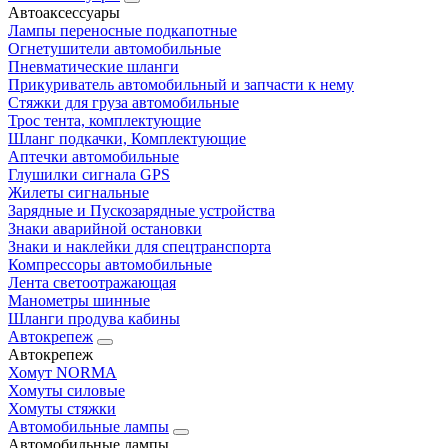
Автоаксессуары
Лампы переносные подкапотные
Огнетушители автомобильные
Пневматические шланги
Прикуриватель автомобильный и запчасти к нему
Стяжки для груза автомобильные
Трос тента, комплектующие
Шланг подкачки, Комплектующие
Аптечки автомобильные
Глушилки сигнала GPS
Жилеты сигнальные
Зарядные и Пускозарядные устройства
Знаки аварийной остановки
Знаки и наклейки для спецтранспорта
Компрессоры автомобильные
Лента светоотражающая
Манометры шинные
Шланги продува кабины
Автокрепеж
Автокрепеж
Хомут NORMA
Хомуты силовые
Хомуты стяжки
Автомобильные лампы
Автомобильные лампы