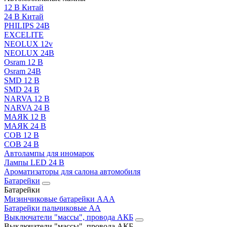
12 В Китай
24 В Китай
PHILIPS 24В
EXCELITE
NEOLUX 12v
NEOLUX 24В
Osram 12 В
Osram 24В
SMD 12 В
SMD 24 В
NARVA 12 В
NARVA 24 В
МАЯК 12 В
МАЯК 24 В
COB 12 В
COB 24 В
Автолампы для иномарок
Лампы LED 24 B
Ароматизаторы для салона автомобиля
Батарейки
Батарейки
Мизинчиковые батарейки AAA
Батарейки пальчиковые АА
Выключатели "массы", провода АКБ
Выключатели "массы", провода АКБ