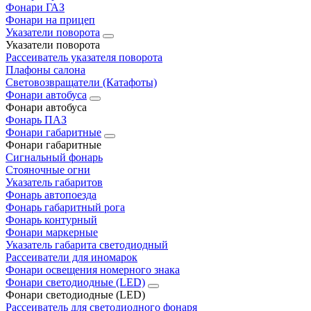
Фонари ГАЗ
Фонари на прицеп
Указатели поворота
Указатели поворота
Рассеиватель указателя поворота
Плафоны салона
Световозвращатели (Катафоты)
Фонари автобуса
Фонари автобуса
Фонарь ПАЗ
Фонари габаритные
Фонари габаритные
Сигнальный фонарь
Стояночные огни
Указатель габаритов
Фонарь автопоезда
Фонарь габаритный рога
Фонарь контурный
Фонари маркерные
Указатель габарита светодиодный
Рассеиватели для иномарок
Фонари освещения номерного знака
Фонари светодиодные (LED)
Фонари светодиодные (LED)
Рассеиватель для светодиодного фонаря