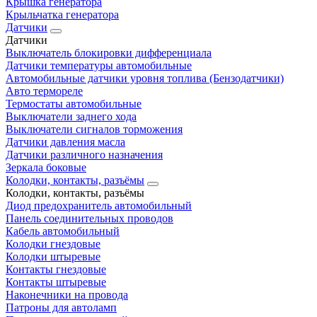
Крышка генератора
Крыльчатка генератора
Датчики
Датчики
Выключатель блокировки дифференциала
Датчики температуры автомобильные
Автомобильные датчики уровня топлива (Бензодатчики)
Авто термореле
Термостаты автомобильные
Выключатели заднего хода
Выключатели сигналов торможения
Датчики давления масла
Датчики различного назначения
Зеркала боковые
Колодки, контакты, разъёмы
Колодки, контакты, разъёмы
Диод предохранитель автомобильный
Панель соединительных проводов
Кабель автомобильный
Колодки гнездовые
Колодки штыревые
Контакты гнездовые
Контакты штыревые
Наконечники на провода
Патроны для автоламп