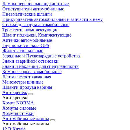
Лампы переносные подкапотные
Огнетушители автомобильные
Пневматические шланги
Прикуриватель автомобильный и запчасти к нему
Стяжки для груза автомобильные
Трос тента, комплектующие
Шланг подкачки, Комплектующие
Аптечки автомобильные
Глушилки сигнала GPS
Жилеты сигнальные
Зарядные и Пускозарядные устройства
Знаки аварийной остановки
Знаки и наклейки для спецтранспорта
Компрессоры автомобильные
Лента светоотражающая
Манометры шинные
Шланги продува кабины
Автокрепеж
Автокрепеж
Хомут NORMA
Хомуты силовые
Хомуты стяжки
Автомобильные лампы
Автомобильные лампы
12 В Китай