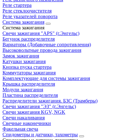
Реле стартера
Реле стеклоочистителя
Реле указателей поворота
Система зажигания
Система зажигания
Свечи зажигания "APS" (г.Энгельс)
Бегунок распределителя
Вариаторы (Добавочные сопротивления)
Высоковольтные провода зажигания
Замок зажигания
Катушки зажигания
Кнопка пуска стартера
Коммутаторы зажигания
Комплектующие для системы зажигания
Крышка распределителя
Модули зажигания
Пластина распределителя
Распределители зажигания. БЗС (Трамберы)
Свечи зажигания "ЭЗ" (г.Энгельс)
Свечи зажигания KGV, NGK
Свечи накаливания
Свечные наконечники
Факельная свеча
Спидометры и датчики, тахометры