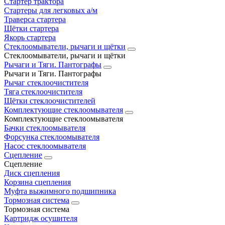
Стартер трактора
Стартеры для легковых а/м
Траверса стартера
Щётки стартера
Якорь стартера
Стеклоомыватели, рычаги и щётки
Стеклоомыватели, рычаги и щётки
Рычаги и Тяги. Пантографы
Рычаги и Тяги. Пантографы
Рычаг стеклоочистителя
Тяга стеклоочистителя
Щётки стеклоочистителей
Комплектующие стеклоомывателя
Комплектующие стеклоомывателя
Бачки стеклоомывателя
Форсунка стеклоомывателя
Насос стеклоомывателя
Сцепление
Сцепление
Диск сцепления
Корзина сцепления
Муфта выжимного подшипника
Тормозная система
Тормозная система
Картридж осушителя