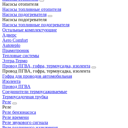
Насосы отопителя
Насосы топливные отопителя
Насосы подогревателя
Насосы подогревателя
Насосы топливные подогревателя
Остальные комплектующие
Адверс
Aero Comfort
Autoteplo
Прамотроник
Тепловые системы
Элтра-Термо
Провод ПГВА, гофра, термоусадка, изолента
Провод ПГВА, гофра, термоусадка, изолента
Гофра для проводов автомобильная
Изолента
Провод ПГВА
Соединители термоусаживаемые
Термоусадочная трубка
Реле
Реле
Реле бензонасоса
Реле времени
Реле звукового сигнала
Реле различного назначения