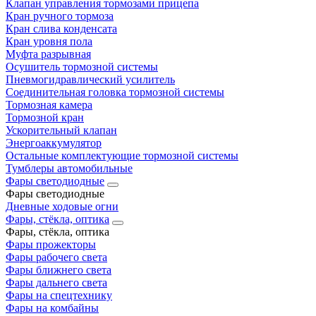
Клапан управления тормозами прицепа
Кран ручного тормоза
Кран слива конденсата
Кран уровня пола
Муфта разрывная
Осушитель тормозной системы
Пневмогидравлический усилитель
Соединительная головка тормозной системы
Тормозная камера
Тормозной кран
Ускорительный клапан
Энергоаккумулятор
Остальные комплектующие тормозной системы
Тумблеры автомобильные
Фары светодиодные
Фары светодиодные
Дневные ходовые огни
Фары, стёкла, оптика
Фары, стёкла, оптика
Фары прожекторы
Фары рабочего света
Фары ближнего света
Фары дальнего света
Фары на спецтехнику
Фары на комбайны