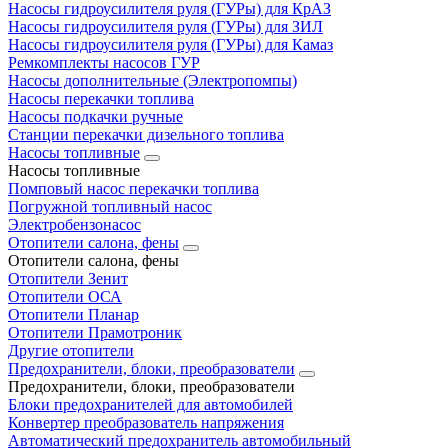
Насосы гидроусилителя руля (ГУРы) для КрАЗ
Насосы гидроусилителя руля (ГУРы) для ЗИЛ
Насосы гидроусилителя руля (ГУРы) для Камаз
Ремкомплекты насосов ГУР
Насосы дополнительные (Электропомпы)
Насосы перекачки топлива
Насосы подкачки ручные
Станции перекачки дизельного топлива
Насосы топливные
Насосы топливные
Помповый насос перекачки топлива
Погружной топливный насос
Электробензонасос
Отопители салона, фены
Отопители салона, фены
Отопители Зенит
Отопители ОСА
Отопители Планар
Отопители Прамотроник
Другие отопители
Предохранители, блоки, преобразователи
Предохранители, блоки, преобразователи
Блоки предохранителей для автомобилей
Конвертер преобразователь напряжения
Автоматический предохранитель автомобильный