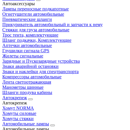
Автоаксессуары
Лампы переносные подкапотные
Огнетушители автомобильные
Пневматические шланги
Прикуриватель автомобильный и запчасти к нему
Стяжки для груза автомобильные
Трос тента, комплектующие
Шланг подкачки, Комплектующие
Аптечки автомобильные
Глушилки сигнала GPS
Жилеты сигнальные
Зарядные и Пускозарядные устройства
Знаки аварийной остановки
Знаки и наклейки для спецтранспорта
Компрессоры автомобильные
Лента светоотражающая
Манометры шинные
Шланги продува кабины
Автокрепеж
Автокрепеж
Хомут NORMA
Хомуты силовые
Хомуты стяжки
Автомобильные лампы
Автомобильные лампы