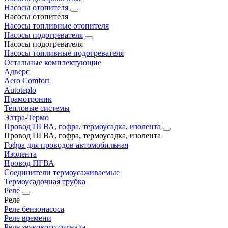
Насосы отопителя
Насосы отопителя
Насосы топливные отопителя
Насосы подогревателя
Насосы подогревателя
Насосы топливные подогревателя
Остальные комплектующие
Адверс
Aero Comfort
Autoteplo
Прамотроник
Тепловые системы
Элтра-Термо
Провод ПГВА, гофра, термоусадка, изолента
Провод ПГВА, гофра, термоусадка, изолента
Гофра для проводов автомобильная
Изолента
Провод ПГВА
Соединители термоусаживаемые
Термоусадочная трубка
Реле
Реле
Реле бензонасоса
Реле времени
Реле звукового сигнала