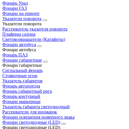
Фонарь Урал
Фонари ГАЗ
Фонари на прицеп
Указатели поворота
Указатели поворота
Рассеиватель указателя поворота
Плафоны салона
Световозвращатели (Катафоты)
Фонари автобуса
Фонари автобуса
Фонарь ПАЗ
Фонари габаритные
Фонари габаритные
Сигнальный фонарь
Стояночные огни
Указатель габаритов
Фонарь автопоезда
Фонарь габаритный рога
Фонарь контурный
Фонари маркерные
Указатель габарита светодиодный
Рассеиватели для иномарок
Фонари освещения номерного знака
Фонари светодиодные (LED)
Фонари светодиодные (LED)