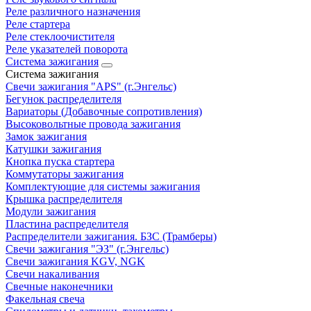
Реле различного назначения
Реле стартера
Реле стеклоочистителя
Реле указателей поворота
Система зажигания
Система зажигания
Свечи зажигания "APS" (г.Энгельс)
Бегунок распределителя
Вариаторы (Добавочные сопротивления)
Высоковольтные провода зажигания
Замок зажигания
Катушки зажигания
Кнопка пуска стартера
Коммутаторы зажигания
Комплектующие для системы зажигания
Крышка распределителя
Модули зажигания
Пластина распределителя
Распределители зажигания. БЗС (Трамберы)
Свечи зажигания "ЭЗ" (г.Энгельс)
Свечи зажигания KGV, NGK
Свечи накаливания
Свечные наконечники
Факельная свеча