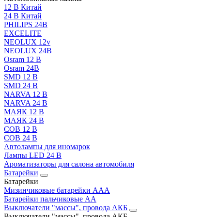
12 В Китай
24 В Китай
PHILIPS 24В
EXCELITE
NEOLUX 12v
NEOLUX 24В
Osram 12 В
Osram 24В
SMD 12 В
SMD 24 В
NARVA 12 В
NARVA 24 В
МАЯК 12 В
МАЯК 24 В
COB 12 В
COB 24 В
Автолампы для иномарок
Лампы LED 24 B
Ароматизаторы для салона автомобиля
Батарейки
Батарейки
Мизинчиковые батарейки AAA
Батарейки пальчиковые АА
Выключатели "массы", провода АКБ
Выключатели "массы", провода АКБ