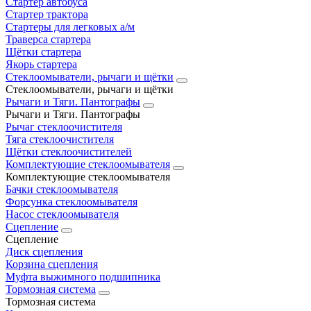
Стартер автобуса
Стартер трактора
Стартеры для легковых а/м
Траверса стартера
Щётки стартера
Якорь стартера
Стеклоомыватели, рычаги и щётки
Стеклоомыватели, рычаги и щётки
Рычаги и Тяги. Пантографы
Рычаги и Тяги. Пантографы
Рычаг стеклоочистителя
Тяга стеклоочистителя
Щётки стеклоочистителей
Комплектующие стеклоомывателя
Комплектующие стеклоомывателя
Бачки стеклоомывателя
Форсунка стеклоомывателя
Насос стеклоомывателя
Сцепление
Сцепление
Диск сцепления
Корзина сцепления
Муфта выжимного подшипника
Тормозная система
Тормозная система