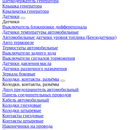
Щеткодержатель генератора
Крышка генератора
Крыльчатка генератора
Датчики
Датчики
Выключатель блокировки дифференциала
Датчики температуры автомобильные
Автомобильные датчики уровня топлива (Бензодатчики)
Авто термореле
Термостаты автомобильные
Выключатели заднего хода
Выключатели сигналов торможения
Датчики давления масла
Датчики различного назначения
Зеркала боковые
Колодки, контакты, разъёмы
Колодки, контакты, разъёмы
Диод предохранитель автомобильный
Панель соединительных проводов
Кабель автомобильный
Колодки гнездовые
Колодки штыревые
Контакты гнездовые
Контакты штыревые
Наконечники на провода