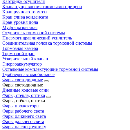
Картридж осушителя
Клапан управления тормозами прицепа
Кран ручного тормоза
Кран слива конденсата
Кран уровня пола
Муфта разрывная
Осушитель тормозной системы
Пневмогидравлический усилитель
Соединительная головка тормозной системы
Тормозная камера
Тормозной кран
Ускорительный клапан
Энергоаккумулятор
Остальные комплектующие тормозной системы
Тумблеры автомобильные
Фары светодиодные
Фары светодиодные
Дневные ходовые огни
Фары, стёкла, оптика
Фары, стёкла, оптика
Фары прожекторы
Фары рабочего света
Фары ближнего света
Фары дальнего света
Фары на спецтехнику