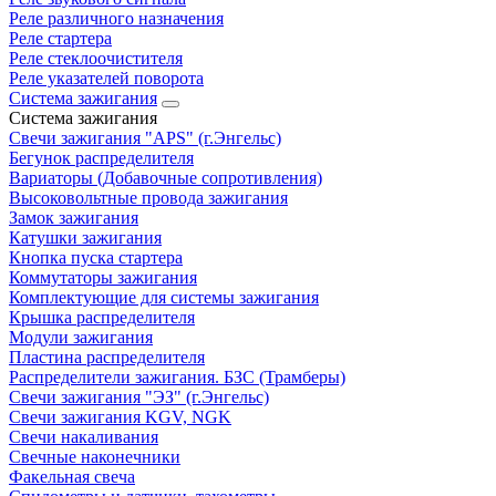
Реле различного назначения
Реле стартера
Реле стеклоочистителя
Реле указателей поворота
Система зажигания
Система зажигания
Свечи зажигания "APS" (г.Энгельс)
Бегунок распределителя
Вариаторы (Добавочные сопротивления)
Высоковольтные провода зажигания
Замок зажигания
Катушки зажигания
Кнопка пуска стартера
Коммутаторы зажигания
Комплектующие для системы зажигания
Крышка распределителя
Модули зажигания
Пластина распределителя
Распределители зажигания. БЗС (Трамберы)
Свечи зажигания "ЭЗ" (г.Энгельс)
Свечи зажигания KGV, NGK
Свечи накаливания
Свечные наконечники
Факельная свеча