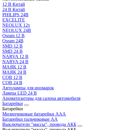
12 В Китай
24 В Китай
PHILIPS 24В
EXCELITE
NEOLUX 12v
NEOLUX 24В
Osram 12 В
Osram 24В
SMD 12 В
SMD 24 В
NARVA 12 В
NARVA 24 В
МАЯК 12 В
МАЯК 24 В
COB 12 В
COB 24 В
Автолампы для иномарок
Лампы LED 24 B
Ароматизаторы для салона автомобиля
Батарейки
Батарейки
Мизинчиковые батарейки AAA
Батарейки пальчиковые АА
Выключатели "массы", провода АКБ
Выключатели "массы", провода АКБ