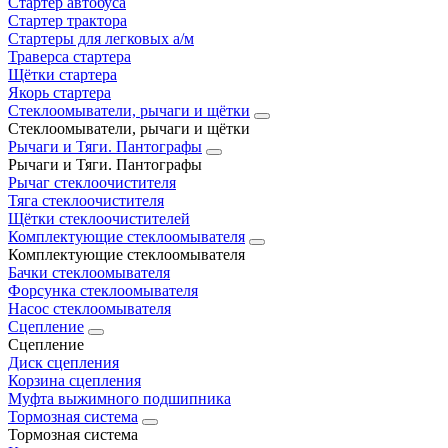
Стартер автобуса
Стартер трактора
Стартеры для легковых а/м
Траверса стартера
Щётки стартера
Якорь стартера
Стеклоомыватели, рычаги и щётки
Стеклоомыватели, рычаги и щётки
Рычаги и Тяги. Пантографы
Рычаги и Тяги. Пантографы
Рычаг стеклоочистителя
Тяга стеклоочистителя
Щётки стеклоочистителей
Комплектующие стеклоомывателя
Комплектующие стеклоомывателя
Бачки стеклоомывателя
Форсунка стеклоомывателя
Насос стеклоомывателя
Сцепление
Сцепление
Диск сцепления
Корзина сцепления
Муфта выжимного подшипника
Тормозная система
Тормозная система