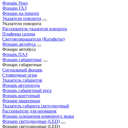
Фонарь Урал
Фонари ГАЗ
Фонари на прицеп
Указатели поворота
Указатели поворота
Рассеиватель указателя поворота
Плафоны салона
Световозвращатели (Катафоты)
Фонари автобуса
Фонари автобуса
Фонарь ПАЗ
Фонари габаритные
Фонари габаритные
Сигнальный фонарь
Стояночные огни
Указатель габаритов
Фонарь автопоезда
Фонарь габаритный рога
Фонарь контурный
Фонари маркерные
Указатель габарита светодиодный
Рассеиватели для иномарок
Фонари освещения номерного знака
Фонари светодиодные (LED)
Фонари светодиодные (LED)