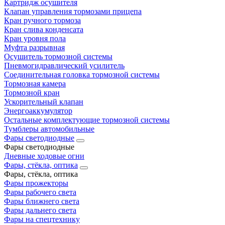
Картридж осушителя
Клапан управления тормозами прицепа
Кран ручного тормоза
Кран слива конденсата
Кран уровня пола
Муфта разрывная
Осушитель тормозной системы
Пневмогидравлический усилитель
Соединительная головка тормозной системы
Тормозная камера
Тормозной кран
Ускорительный клапан
Энергоаккумулятор
Остальные комплектующие тормозной системы
Тумблеры автомобильные
Фары светодиодные
Фары светодиодные
Дневные ходовые огни
Фары, стёкла, оптика
Фары, стёкла, оптика
Фары прожекторы
Фары рабочего света
Фары ближнего света
Фары дальнего света
Фары на спецтехнику