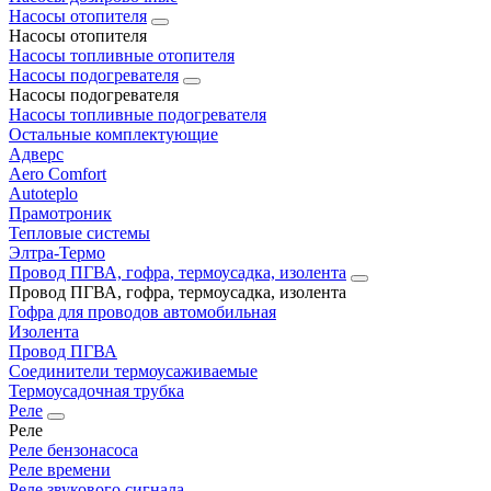
Насосы отопителя
Насосы отопителя
Насосы топливные отопителя
Насосы подогревателя
Насосы подогревателя
Насосы топливные подогревателя
Остальные комплектующие
Адверс
Aero Comfort
Autoteplo
Прамотроник
Тепловые системы
Элтра-Термо
Провод ПГВА, гофра, термоусадка, изолента
Провод ПГВА, гофра, термоусадка, изолента
Гофра для проводов автомобильная
Изолента
Провод ПГВА
Соединители термоусаживаемые
Термоусадочная трубка
Реле
Реле
Реле бензонасоса
Реле времени
Реле звукового сигнала