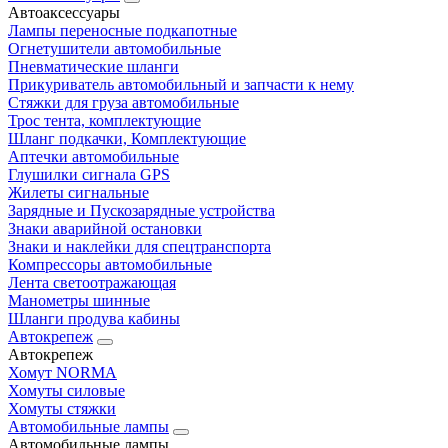
Автоаксессуары
Лампы переносные подкапотные
Огнетушители автомобильные
Пневматические шланги
Прикуриватель автомобильный и запчасти к нему
Стяжки для груза автомобильные
Трос тента, комплектующие
Шланг подкачки, Комплектующие
Аптечки автомобильные
Глушилки сигнала GPS
Жилеты сигнальные
Зарядные и Пускозарядные устройства
Знаки аварийной остановки
Знаки и наклейки для спецтранспорта
Компрессоры автомобильные
Лента светоотражающая
Манометры шинные
Шланги продува кабины
Автокрепеж
Автокрепеж
Хомут NORMA
Хомуты силовые
Хомуты стяжки
Автомобильные лампы
Автомобильные лампы