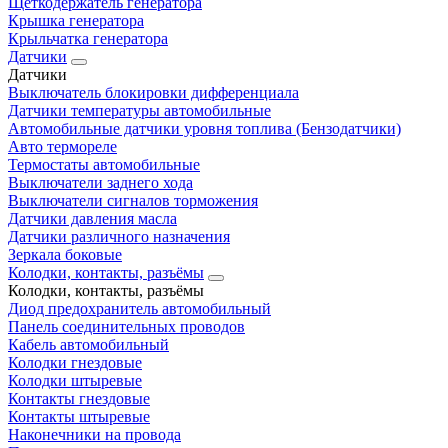
Щеткодержатель генератора
Крышка генератора
Крыльчатка генератора
Датчики
Датчики
Выключатель блокировки дифференциала
Датчики температуры автомобильные
Автомобильные датчики уровня топлива (Бензодатчики)
Авто термореле
Термостаты автомобильные
Выключатели заднего хода
Выключатели сигналов торможения
Датчики давления масла
Датчики различного назначения
Зеркала боковые
Колодки, контакты, разъёмы
Колодки, контакты, разъёмы
Диод предохранитель автомобильный
Панель соединительных проводов
Кабель автомобильный
Колодки гнездовые
Колодки штыревые
Контакты гнездовые
Контакты штыревые
Наконечники на провода