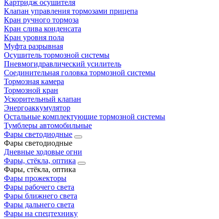
Картридж осушителя
Клапан управления тормозами прицепа
Кран ручного тормоза
Кран слива конденсата
Кран уровня пола
Муфта разрывная
Осушитель тормозной системы
Пневмогидравлический усилитель
Соединительная головка тормозной системы
Тормозная камера
Тормозной кран
Ускорительный клапан
Энергоаккумулятор
Остальные комплектующие тормозной системы
Тумблеры автомобильные
Фары светодиодные
Фары светодиодные
Дневные ходовые огни
Фары, стёкла, оптика
Фары, стёкла, оптика
Фары прожекторы
Фары рабочего света
Фары ближнего света
Фары дальнего света
Фары на спецтехнику