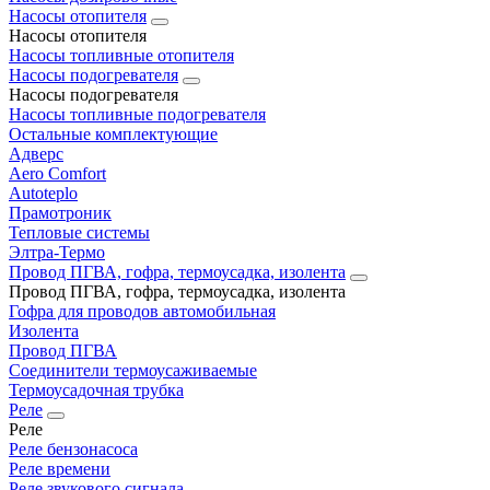
Насосы отопителя
Насосы отопителя
Насосы топливные отопителя
Насосы подогревателя
Насосы подогревателя
Насосы топливные подогревателя
Остальные комплектующие
Адверс
Aero Comfort
Autoteplo
Прамотроник
Тепловые системы
Элтра-Термо
Провод ПГВА, гофра, термоусадка, изолента
Провод ПГВА, гофра, термоусадка, изолента
Гофра для проводов автомобильная
Изолента
Провод ПГВА
Соединители термоусаживаемые
Термоусадочная трубка
Реле
Реле
Реле бензонасоса
Реле времени
Реле звукового сигнала