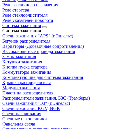
Реле различного назначения
Реле стартера
Реле стеклоочистителя
Реле указателей поворота
Система зажигания
Система зажигания
Свечи зажигания "APS" (г.Энгельс)
Бегунок распределителя
Вариаторы (Добавочные сопротивления)
Высоковольтные провода зажигания
Замок зажигания
Катушки зажигания
Кнопка пуска стартера
Коммутаторы зажигания
Комплектующие для системы зажигания
Крышка распределителя
Модули зажигания
Пластина распределителя
Распределители зажигания. БЗС (Трамберы)
Свечи зажигания "ЭЗ" (г.Энгельс)
Свечи зажигания KGV, NGK
Свечи накаливания
Свечные наконечники
Факельная свеча