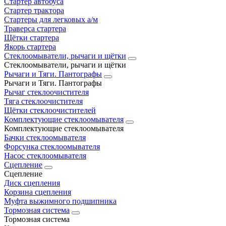
Стартер автобуса
Стартер трактора
Стартеры для легковых а/м
Траверса стартера
Щётки стартера
Якорь стартера
Стеклоомыватели, рычаги и щётки
Стеклоомыватели, рычаги и щётки
Рычаги и Тяги. Пантографы
Рычаги и Тяги. Пантографы
Рычаг стеклоочистителя
Тяга стеклоочистителя
Щётки стеклоочистителей
Комплектующие стеклоомывателя
Комплектующие стеклоомывателя
Бачки стеклоомывателя
Форсунка стеклоомывателя
Насос стеклоомывателя
Сцепление
Сцепление
Диск сцепления
Корзина сцепления
Муфта выжимного подшипника
Тормозная система
Тормозная система