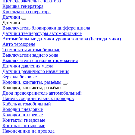
Щеткодержатель генератора
Крышка генератора
Крыльчатка генератора
Датчики
Датчики
Выключатель блокировки дифференциала
Датчики температуры автомобильные
Автомобильные датчики уровня топлива (Бензодатчики)
Авто термореле
Термостаты автомобильные
Выключатели заднего хода
Выключатели сигналов торможения
Датчики давления масла
Датчики различного назначения
Зеркала боковые
Колодки, контакты, разъёмы
Колодки, контакты, разъёмы
Диод предохранитель автомобильный
Панель соединительных проводов
Кабель автомобильный
Колодки гнездовые
Колодки штыревые
Контакты гнездовые
Контакты штыревые
Наконечники на провода