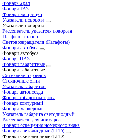
Фонарь Урал
Фонари ГАЗ
Фонари на прицеп
Указатели поворота
Указатели поворота
Рассеиватель указателя поворота
Плафоны салона
Световозвращатели (Катафоты)
Фонари автобуса
Фонари автобуса
Фонарь ПАЗ
Фонари габаритные
Фонари габаритные
Сигнальный фонарь
Стояночные огни
Указатель габаритов
Фонарь автопоезда
Фонарь габаритный рога
Фонарь контурный
Фонари маркерные
Указатель габарита светодиодный
Рассеиватели для иномарок
Фонари освещения номерного знака
Фонари светодиодные (LED)
Фонари светодиодные (LED)