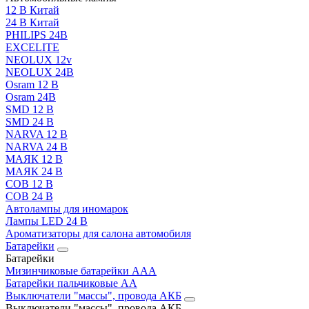
12 В Китай
24 В Китай
PHILIPS 24В
EXCELITE
NEOLUX 12v
NEOLUX 24В
Osram 12 В
Osram 24В
SMD 12 В
SMD 24 В
NARVA 12 В
NARVA 24 В
МАЯК 12 В
МАЯК 24 В
COB 12 В
COB 24 В
Автолампы для иномарок
Лампы LED 24 B
Ароматизаторы для салона автомобиля
Батарейки
Батарейки
Мизинчиковые батарейки AAA
Батарейки пальчиковые АА
Выключатели "массы", провода АКБ
Выключатели "массы", провода АКБ