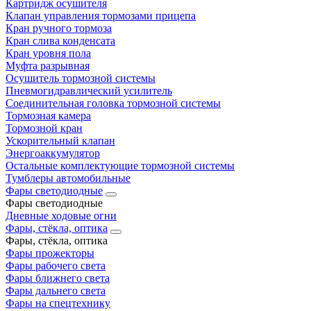
Картридж осушителя
Клапан управления тормозами прицепа
Кран ручного тормоза
Кран слива конденсата
Кран уровня пола
Муфта разрывная
Осушитель тормозной системы
Пневмогидравлический усилитель
Соединительная головка тормозной системы
Тормозная камера
Тормозной кран
Ускорительный клапан
Энергоаккумулятор
Остальные комплектующие тормозной системы
Тумблеры автомобильные
Фары светодиодные
Фары светодиодные
Дневные ходовые огни
Фары, стёкла, оптика
Фары, стёкла, оптика
Фары прожекторы
Фары рабочего света
Фары ближнего света
Фары дальнего света
Фары на спецтехнику