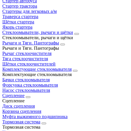
Стартер автобуса
Стартер трактора
Стартеры для легковых а/м
Траверса стартера
Щётки стартера
Якорь стартера
Стеклоомыватели, рычаги и щётки
Стеклоомыватели, рычаги и щётки
Рычаги и Тяги. Пантографы
Рычаги и Тяги. Пантографы
Рычаг стеклоочистителя
Тяга стеклоочистителя
Щётки стеклоочистителей
Комплектующие стеклоомывателя
Комплектующие стеклоомывателя
Бачки стеклоомывателя
Форсунка стеклоомывателя
Насос стеклоомывателя
Сцепление
Сцепление
Диск сцепления
Корзина сцепления
Муфта выжимного подшипника
Тормозная система
Тормозная система