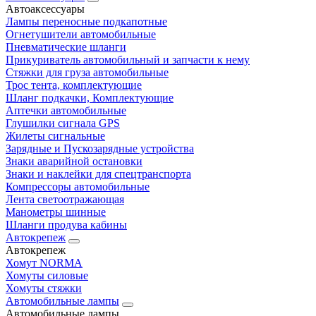
Автоаксессуары
Лампы переносные подкапотные
Огнетушители автомобильные
Пневматические шланги
Прикуриватель автомобильный и запчасти к нему
Стяжки для груза автомобильные
Трос тента, комплектующие
Шланг подкачки, Комплектующие
Аптечки автомобильные
Глушилки сигнала GPS
Жилеты сигнальные
Зарядные и Пускозарядные устройства
Знаки аварийной остановки
Знаки и наклейки для спецтранспорта
Компрессоры автомобильные
Лента светоотражающая
Манометры шинные
Шланги продува кабины
Автокрепеж
Автокрепеж
Хомут NORMA
Хомуты силовые
Хомуты стяжки
Автомобильные лампы
Автомобильные лампы