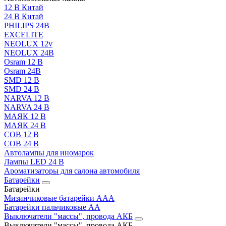
12 В Китай
24 В Китай
PHILIPS 24В
EXCELITE
NEOLUX 12v
NEOLUX 24В
Osram 12 В
Osram 24В
SMD 12 В
SMD 24 В
NARVA 12 В
NARVA 24 В
МАЯК 12 В
МАЯК 24 В
COB 12 В
COB 24 В
Автолампы для иномарок
Лампы LED 24 B
Ароматизаторы для салона автомобиля
Батарейки
Батарейки
Мизинчиковые батарейки AAA
Батарейки пальчиковые АА
Выключатели "массы", провода АКБ
Выключатели "массы", провода АКБ