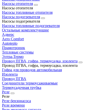
Насосы отопителя
Насосы отопителя
Насосы топливные отопителя
Насосы подогревателя
Насосы подогревателя
Насосы топливные подогревателя
Остальные комплектующие
Адверс
Aero Comfort
Autoteplo
Прамотроник
Тепловые системы
Элтра-Термо
Провод ПГВА, гофра, термоусадка, изолента
Провод ПГВА, гофра, термоусадка, изолента
Гофра для проводов автомобильная
Изолента
Провод ПГВА
Соединители термоусаживаемые
Термоусадочная трубка
Реле
Реле
Реле бензонасоса
Реле времени
Реле звукового сигнала