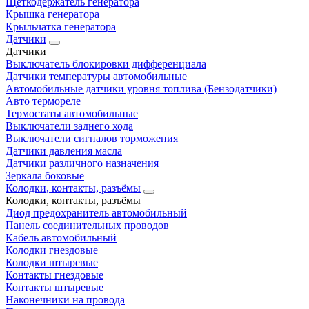
Щеткодержатель генератора
Крышка генератора
Крыльчатка генератора
Датчики
Датчики
Выключатель блокировки дифференциала
Датчики температуры автомобильные
Автомобильные датчики уровня топлива (Бензодатчики)
Авто термореле
Термостаты автомобильные
Выключатели заднего хода
Выключатели сигналов торможения
Датчики давления масла
Датчики различного назначения
Зеркала боковые
Колодки, контакты, разъёмы
Колодки, контакты, разъёмы
Диод предохранитель автомобильный
Панель соединительных проводов
Кабель автомобильный
Колодки гнездовые
Колодки штыревые
Контакты гнездовые
Контакты штыревые
Наконечники на провода