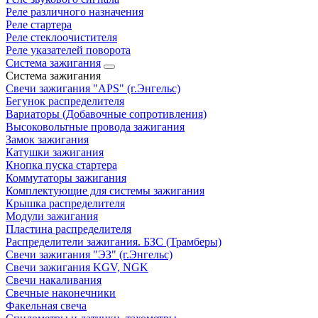
Реле различного назначения
Реле стартера
Реле стеклоочистителя
Реле указателей поворота
Система зажигания
Система зажигания
Свечи зажигания "APS" (г.Энгельс)
Бегунок распределителя
Вариаторы (Добавочные сопротивления)
Высоковольтные провода зажигания
Замок зажигания
Катушки зажигания
Кнопка пуска стартера
Коммутаторы зажигания
Комплектующие для системы зажигания
Крышка распределителя
Модули зажигания
Пластина распределителя
Распределители зажигания. БЗС (Трамберы)
Свечи зажигания "ЭЗ" (г.Энгельс)
Свечи зажигания KGV, NGK
Свечи накаливания
Свечные наконечники
Факельная свеча