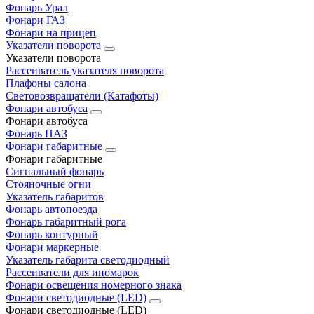
Фонарь Урал
Фонари ГАЗ
Фонари на прицеп
Указатели поворота
Указатели поворота
Рассеиватель указателя поворота
Плафоны салона
Световозвращатели (Катафоты)
Фонари автобуса
Фонари автобуса
Фонарь ПАЗ
Фонари габаритные
Фонари габаритные
Сигнальный фонарь
Стояночные огни
Указатель габаритов
Фонарь автопоезда
Фонарь габаритный рога
Фонарь контурный
Фонари маркерные
Указатель габарита светодиодный
Рассеиватели для иномарок
Фонари освещения номерного знака
Фонари светодиодные (LED)
Фонари светодиодные (LED)