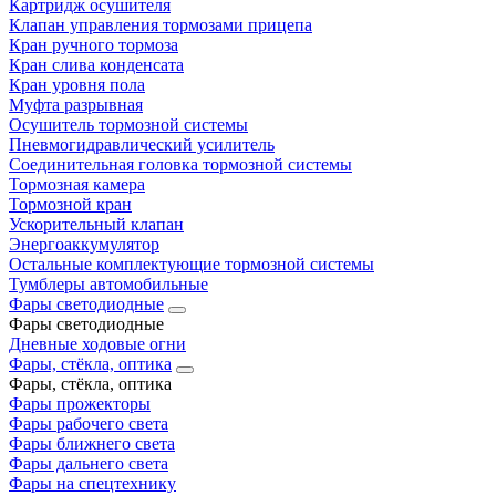
Картридж осушителя
Клапан управления тормозами прицепа
Кран ручного тормоза
Кран слива конденсата
Кран уровня пола
Муфта разрывная
Осушитель тормозной системы
Пневмогидравлический усилитель
Соединительная головка тормозной системы
Тормозная камера
Тормозной кран
Ускорительный клапан
Энергоаккумулятор
Остальные комплектующие тормозной системы
Тумблеры автомобильные
Фары светодиодные
Фары светодиодные
Дневные ходовые огни
Фары, стёкла, оптика
Фары, стёкла, оптика
Фары прожекторы
Фары рабочего света
Фары ближнего света
Фары дальнего света
Фары на спецтехнику