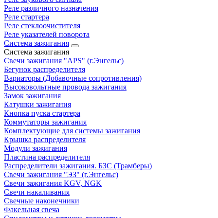
Реле различного назначения
Реле стартера
Реле стеклоочистителя
Реле указателей поворота
Система зажигания
Система зажигания
Свечи зажигания "APS" (г.Энгельс)
Бегунок распределителя
Вариаторы (Добавочные сопротивления)
Высоковольтные провода зажигания
Замок зажигания
Катушки зажигания
Кнопка пуска стартера
Коммутаторы зажигания
Комплектующие для системы зажигания
Крышка распределителя
Модули зажигания
Пластина распределителя
Распределители зажигания. БЗС (Трамберы)
Свечи зажигания "ЭЗ" (г.Энгельс)
Свечи зажигания KGV, NGK
Свечи накаливания
Свечные наконечники
Факельная свеча