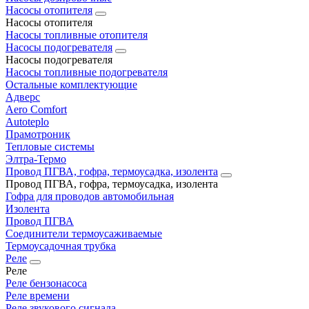
Насосы отопителя
Насосы отопителя
Насосы топливные отопителя
Насосы подогревателя
Насосы подогревателя
Насосы топливные подогревателя
Остальные комплектующие
Адверс
Aero Comfort
Autoteplo
Прамотроник
Тепловые системы
Элтра-Термо
Провод ПГВА, гофра, термоусадка, изолента
Провод ПГВА, гофра, термоусадка, изолента
Гофра для проводов автомобильная
Изолента
Провод ПГВА
Соединители термоусаживаемые
Термоусадочная трубка
Реле
Реле
Реле бензонасоса
Реле времени
Реле звукового сигнала