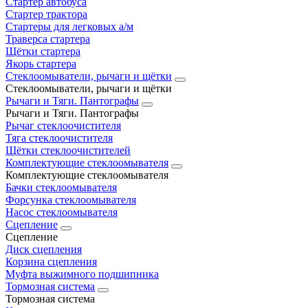
Стартер автобуса
Стартер трактора
Стартеры для легковых а/м
Траверса стартера
Щётки стартера
Якорь стартера
Стеклоомыватели, рычаги и щётки
Стеклоомыватели, рычаги и щётки
Рычаги и Тяги. Пантографы
Рычаги и Тяги. Пантографы
Рычаг стеклоочистителя
Тяга стеклоочистителя
Щётки стеклоочистителей
Комплектующие стеклоомывателя
Комплектующие стеклоомывателя
Бачки стеклоомывателя
Форсунка стеклоомывателя
Насос стеклоомывателя
Сцепление
Сцепление
Диск сцепления
Корзина сцепления
Муфта выжимного подшипника
Тормозная система
Тормозная система