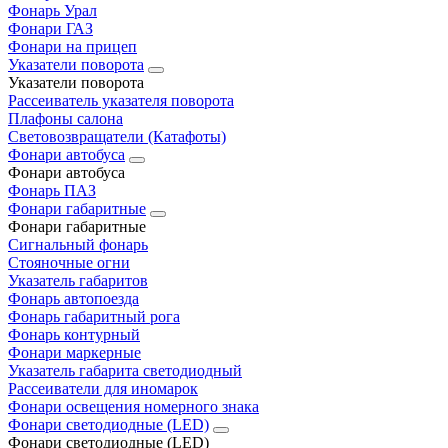
Фонарь Урал
Фонари ГАЗ
Фонари на прицеп
Указатели поворота
Указатели поворота
Рассеиватель указателя поворота
Плафоны салона
Световозвращатели (Катафоты)
Фонари автобуса
Фонари автобуса
Фонарь ПАЗ
Фонари габаритные
Фонари габаритные
Сигнальный фонарь
Стояночные огни
Указатель габаритов
Фонарь автопоезда
Фонарь габаритный рога
Фонарь контурный
Фонари маркерные
Указатель габарита светодиодный
Рассеиватели для иномарок
Фонари освещения номерного знака
Фонари светодиодные (LED)
Фонари светодиодные (LED)