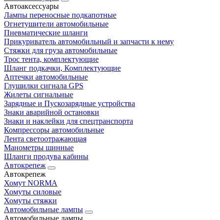
Автоаксессуары
Лампы переносные подкапотные
Огнетушители автомобильные
Пневматические шланги
Прикуриватель автомобильный и запчасти к нему
Стяжки для груза автомобильные
Трос тента, комплектующие
Шланг подкачки, Комплектующие
Аптечки автомобильные
Глушилки сигнала GPS
Жилеты сигнальные
Зарядные и Пускозарядные устройства
Знаки аварийной остановки
Знаки и наклейки для спецтранспорта
Компрессоры автомобильные
Лента светоотражающая
Манометры шинные
Шланги продува кабины
Автокрепеж
Автокрепеж
Хомут NORMA
Хомуты силовые
Хомуты стяжки
Автомобильные лампы
Автомобильные лампы