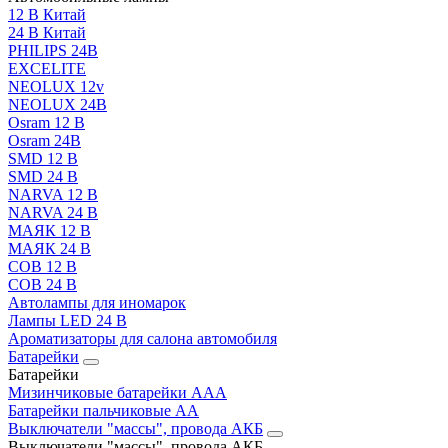
12 В Китай
24 В Китай
PHILIPS 24В
EXCELITE
NEOLUX 12v
NEOLUX 24В
Osram 12 В
Osram 24В
SMD 12 В
SMD 24 В
NARVA 12 В
NARVA 24 В
МАЯК 12 В
МАЯК 24 В
COB 12 В
COB 24 В
Автолампы для иномарок
Лампы LED 24 B
Ароматизаторы для салона автомобиля
Батарейки
Батарейки
Мизинчиковые батарейки AAA
Батарейки пальчиковые АА
Выключатели "массы", провода АКБ
Выключатели "массы", провода АКБ