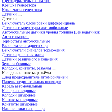
Щеткодержатель генератора
Крышка генератора
Крыльчатка генератора
Датчики
Датчики
Выключатель блокировки дифференциала
Датчики температуры автомобильные
Автомобильные датчики уровня топлива (Бензодатчики)
Авто термореле
Термостаты автомобильные
Выключатели заднего хода
Выключатели сигналов торможения
Датчики давления масла
Датчики различного назначения
Зеркала боковые
Колодки, контакты, разъёмы
Колодки, контакты, разъёмы
Диод предохранитель автомобильный
Панель соединительных проводов
Кабель автомобильный
Колодки гнездовые
Колодки штыревые
Контакты гнездовые
Контакты штыревые
Наконечники на провода