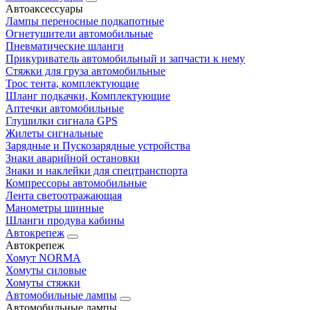
Автоаксессуары
Лампы переносные подкапотные
Огнетушители автомобильные
Пневматические шланги
Прикуриватель автомобильный и запчасти к нему
Стяжки для груза автомобильные
Трос тента, комплектующие
Шланг подкачки, Комплектующие
Аптечки автомобильные
Глушилки сигнала GPS
Жилеты сигнальные
Зарядные и Пускозарядные устройства
Знаки аварийной остановки
Знаки и наклейки для спецтранспорта
Компрессоры автомобильные
Лента светоотражающая
Манометры шинные
Шланги продува кабины
Автокрепеж
Автокрепеж
Хомут NORMA
Хомуты силовые
Хомуты стяжки
Автомобильные лампы
Автомобильные лампы