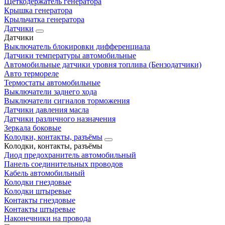
Щеткодержатель генератора
Крышка генератора
Крыльчатка генератора
Датчики
Датчики
Выключатель блокировки дифференциала
Датчики температуры автомобильные
Автомобильные датчики уровня топлива (Бензодатчики)
Авто термореле
Термостаты автомобильные
Выключатели заднего хода
Выключатели сигналов торможения
Датчики давления масла
Датчики различного назначения
Зеркала боковые
Колодки, контакты, разъёмы
Колодки, контакты, разъёмы
Диод предохранитель автомобильный
Панель соединительных проводов
Кабель автомобильный
Колодки гнездовые
Колодки штыревые
Контакты гнездовые
Контакты штыревые
Наконечники на провода