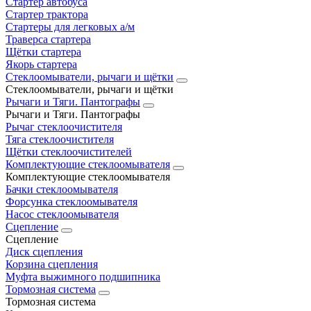
Стартер автобуса
Стартер трактора
Стартеры для легковых а/м
Траверса стартера
Щётки стартера
Якорь стартера
Стеклоомыватели, рычаги и щётки
Стеклоомыватели, рычаги и щётки
Рычаги и Тяги. Пантографы
Рычаги и Тяги. Пантографы
Рычаг стеклоочистителя
Тяга стеклоочистителя
Щётки стеклоочистителей
Комплектующие стеклоомывателя
Комплектующие стеклоомывателя
Бачки стеклоомывателя
Форсунка стеклоомывателя
Насос стеклоомывателя
Сцепление
Сцепление
Диск сцепления
Корзина сцепления
Муфта выжимного подшипника
Тормозная система
Тормозная система