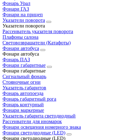
Фонарь Урал
Фонари ГАЗ
Фонари на прицеп
Указатели поворота
Указатели поворота
Рассеиватель указателя поворота
Плафоны салона
Световозвращатели (Катафоты)
Фонари автобуса
Фонари автобуса
Фонарь ПАЗ
Фонари габаритные
Фонари габаритные
Сигнальный фонарь
Стояночные огни
Указатель габаритов
Фонарь автопоезда
Фонарь габаритный рога
Фонарь контурный
Фонари маркерные
Указатель габарита светодиодный
Рассеиватели для иномарок
Фонари освещения номерного знака
Фонари светодиодные (LED)
Фонари светодиодные (LED)