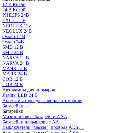
12 В Китай
24 В Китай
PHILIPS 24В
EXCELITE
NEOLUX 12v
NEOLUX 24В
Osram 12 В
Osram 24В
SMD 12 В
SMD 24 В
NARVA 12 В
NARVA 24 В
МАЯК 12 В
МАЯК 24 В
COB 12 В
COB 24 В
Автолампы для иномарок
Лампы LED 24 B
Ароматизаторы для салона автомобиля
Батарейки
Батарейки
Мизинчиковые батарейки AAA
Батарейки пальчиковые АА
Выключатели "массы", провода АКБ
Выключатели "массы", провода АКБ