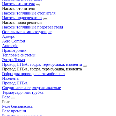
Насосы отопителя
Насосы отопителя
Насосы топливные отопителя
Насосы подогревателя
Насосы подогревателя
Насосы топливные подогревателя
Остальные комплектующие
Адверс
Aero Comfort
Autoteplo
Прамотроник
Тепловые системы
Элтра-Термо
Провод ПГВА, гофра, термоусадка, изолента
Провод ПГВА, гофра, термоусадка, изолента
Гофра для проводов автомобильная
Изолента
Провод ПГВА
Соединители термоусаживаемые
Термоусадочная трубка
Реле
Реле
Реле бензонасоса
Реле времени
Реле звукового сигнала