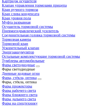
Картридж осушителя
Клапан управления тормозами прицепа
Кран ручного тормоза
Кран слива конденсата
Кран уровня пола
Муфта разрывная
Осушитель тормозной системы
Пневмогидравлический усилитель
Соединительная головка тормозной системы
Тормозная камера
Тормозной кран
Ускорительный клапан
Энергоаккумулятор
Остальные комплектующие тормозной системы
Тумблеры автомобильные
Фары светодиодные
Фары светодиодные
Дневные ходовые огни
Фары, стёкла, оптика
Фары, стёкла, оптика
Фары прожекторы
Фары рабочего света
Фары ближнего света
Фары дальнего света
Фары на спецтехнику