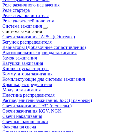
Реле различного назначения
Реле стартера
Реле стеклоочистителя
Реле указателей поворота
Система зажигания
Система зажигания
Свечи зажигания "APS" (г.Энгельс)
Бегунок распределителя
Вариаторы (Добавочные сопротивления)
Высоковольтные провода зажигания
Замок зажигания
Катушки зажигания
Кнопка пуска стартера
Коммутаторы зажигания
Комплектующие для системы зажигания
Крышка распределителя
Модули зажигания
Пластина распределителя
Распределители зажигания. БЗС (Трамберы)
Свечи зажигания "ЭЗ" (г.Энгельс)
Свечи зажигания KGV, NGK
Свечи накаливания
Свечные наконечники
Факельная свеча