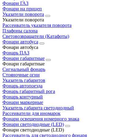
Фонари ГАЗ
Фонари на прицеп
Указатели поворота
Указатели поворота
Рассеиватель указателя поворота
Плафоны салона
Световозвращатели (Катафоты)
Фонари автобуса
Фонари автобуса
Фонарь ПАЗ
Фонари габаритные
Фонари габаритные
Сигнальный фонарь
Стояночные огни
Указатель габаритов
Фонарь автопоезда
Фонарь габаритный рога
Фонарь контурный
Фонари маркерные
Указатель габарита светодиодный
Рассеиватели для иномарок
Фонари освещения номерного знака
Фонари светодиодные (LED)
Фонари светодиодные (LED)
Рассеиватель для светодиодного фонаря