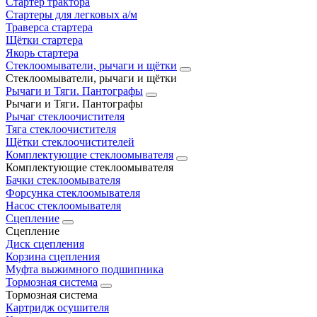
Стартер трактора
Стартеры для легковых а/м
Траверса стартера
Щётки стартера
Якорь стартера
Стеклоомыватели, рычаги и щётки
Стеклоомыватели, рычаги и щётки
Рычаги и Тяги. Пантографы
Рычаги и Тяги. Пантографы
Рычаг стеклоочистителя
Тяга стеклоочистителя
Щётки стеклоочистителей
Комплектующие стеклоомывателя
Комплектующие стеклоомывателя
Бачки стеклоомывателя
Форсунка стеклоомывателя
Насос стеклоомывателя
Сцепление
Сцепление
Диск сцепления
Корзина сцепления
Муфта выжимного подшипника
Тормозная система
Тормозная система
Картридж осушителя