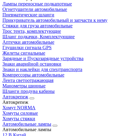
Лампы переносные подкапотные
Огнетушители автомобильные
Пневматические шланги
Прикуриватель автомобильный и запчасти к нему
Стяжки для груза автомобильные
Трос тента, комплектующие
Шланг подкачки, Комплектующие
Аптечки автомобильные
Глушилки сигнала GPS
Жилеты сигнальные
Зарядные и Пускозарядные устройства
Знаки аварийной остановки
Знаки и наклейки для спецтранспорта
Компрессоры автомобильные
Лента светоотражающая
Манометры шинные
Шланги продува кабины
Автокрепеж
Автокрепеж
Хомут NORMA
Хомуты силовые
Хомуты стяжки
Автомобильные лампы
Автомобильные лампы
12 В Китай