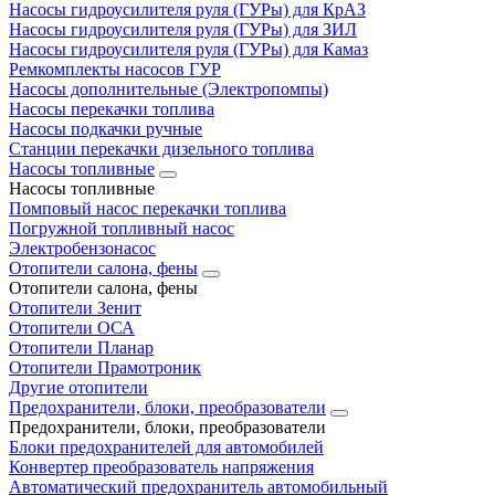
Насосы гидроусилителя руля (ГУРы) для КрАЗ
Насосы гидроусилителя руля (ГУРы) для ЗИЛ
Насосы гидроусилителя руля (ГУРы) для Камаз
Ремкомплекты насосов ГУР
Насосы дополнительные (Электропомпы)
Насосы перекачки топлива
Насосы подкачки ручные
Станции перекачки дизельного топлива
Насосы топливные
Насосы топливные
Помповый насос перекачки топлива
Погружной топливный насос
Электробензонасос
Отопители салона, фены
Отопители салона, фены
Отопители Зенит
Отопители ОСА
Отопители Планар
Отопители Прамотроник
Другие отопители
Предохранители, блоки, преобразователи
Предохранители, блоки, преобразователи
Блоки предохранителей для автомобилей
Конвертер преобразователь напряжения
Автоматический предохранитель автомобильный