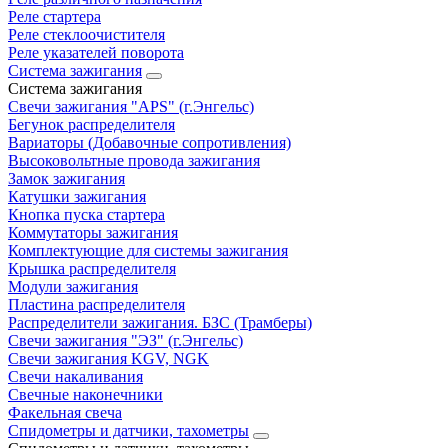
Реле стартера
Реле стеклоочистителя
Реле указателей поворота
Система зажигания
Система зажигания
Свечи зажигания "APS" (г.Энгельс)
Бегунок распределителя
Вариаторы (Добавочные сопротивления)
Высоковольтные провода зажигания
Замок зажигания
Катушки зажигания
Кнопка пуска стартера
Коммутаторы зажигания
Комплектующие для системы зажигания
Крышка распределителя
Модули зажигания
Пластина распределителя
Распределители зажигания. БЗС (Трамберы)
Свечи зажигания "ЭЗ" (г.Энгельс)
Свечи зажигания KGV, NGK
Свечи накаливания
Свечные наконечники
Факельная свеча
Спидометры и датчики, тахометры