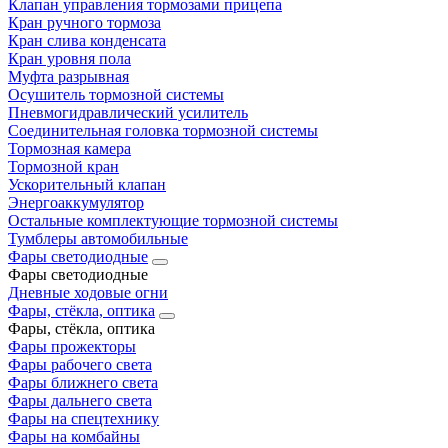
Клапан управления тормозами прицепа
Кран ручного тормоза
Кран слива конденсата
Кран уровня пола
Муфта разрывная
Осушитель тормозной системы
Пневмогидравлический усилитель
Соединительная головка тормозной системы
Тормозная камера
Тормозной кран
Ускорительный клапан
Энергоаккумулятор
Остальные комплектующие тормозной системы
Тумблеры автомобильные
Фары светодиодные
Фары светодиодные
Дневные ходовые огни
Фары, стёкла, оптика
Фары, стёкла, оптика
Фары прожекторы
Фары рабочего света
Фары ближнего света
Фары дальнего света
Фары на спецтехнику
Фары на комбайны