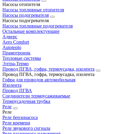
Насосы отопителя
Насосы топливные отопителя
Насосы подогревателя
Насосы подогревателя
Насосы топливные подогревателя
Остальные комплектующие
Адверс
Aero Comfort
Autoteplo
Прамотроник
Тепловые системы
Элтра-Термо
Провод ПГВА, гофра, термоусадка, изолента
Провод ПГВА, гофра, термоусадка, изолента
Гофра для проводов автомобильная
Изолента
Провод ПГВА
Соединители термоусаживаемые
Термоусадочная трубка
Реле
Реле
Реле бензонасоса
Реле времени
Реле звукового сигнала
Реле различного назначения