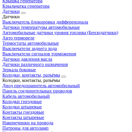
Крышка генератора
Крыльчатка генератора
Датчики
Датчики
Выключатель блокировки дифференциала
Датчики температуры автомобильные
Автомобильные датчики уровня топлива (Бензодатчики)
Авто термореле
Термостаты автомобильные
Выключатели заднего хода
Выключатели сигналов торможения
Датчики давления масла
Датчики различного назначения
Зеркала боковые
Колодки, контакты, разъёмы
Колодки, контакты, разъёмы
Диод предохранитель автомобильный
Панель соединительных проводов
Кабель автомобильный
Колодки гнездовые
Колодки штыревые
Контакты гнездовые
Контакты штыревые
Наконечники на провода
Патроны для автоламп