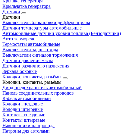
Крышка генератора
Крыльчатка генератора
Датчики
Датчики
Выключатель блокировки дифференциала
Датчики температуры автомобильные
Автомобильные датчики уровня топлива (Бензодатчики)
Авто термореле
Термостаты автомобильные
Выключатели заднего хода
Выключатели сигналов торможения
Датчики давления масла
Датчики различного назначения
Зеркала боковые
Колодки, контакты, разъёмы
Колодки, контакты, разъёмы
Диод предохранитель автомобильный
Панель соединительных проводов
Кабель автомобильный
Колодки гнездовые
Колодки штыревые
Контакты гнездовые
Контакты штыревые
Наконечники на провода
Патроны для автоламп