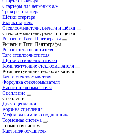
Стартер трактора
Стартеры для легковых а/м
Траверса стартера
Щётки стартера
Якорь стартера
Стеклоомыватели, рычаги и щётки
Стеклоомыватели, рычаги и щётки
Рычаги и Тяги. Пантографы
Рычаги и Тяги. Пантографы
Рычаг стеклоочистителя
Тяга стеклоочистителя
Щётки стеклоочистителей
Комплектующие стеклоомывателя
Комплектующие стеклоомывателя
Бачки стеклоомывателя
Форсунка стеклоомывателя
Насос стеклоомывателя
Сцепление
Сцепление
Диск сцепления
Корзина сцепления
Муфта выжимного подшипника
Тормозная система
Тормозная система
Картридж осушителя