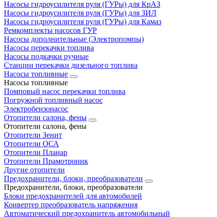
Насосы гидроусилителя руля (ГУРы) для КрАЗ
Насосы гидроусилителя руля (ГУРы) для ЗИЛ
Насосы гидроусилителя руля (ГУРы) для Камаз
Ремкомплекты насосов ГУР
Насосы дополнительные (Электропомпы)
Насосы перекачки топлива
Насосы подкачки ручные
Станции перекачки дизельного топлива
Насосы топливные
Насосы топливные
Помповый насос перекачки топлива
Погружной топливный насос
Электробензонасос
Отопители салона, фены
Отопители салона, фены
Отопители Зенит
Отопители ОСА
Отопители Планар
Отопители Прамотроник
Другие отопители
Предохранители, блоки, преобразователи
Предохранители, блоки, преобразователи
Блоки предохранителей для автомобилей
Конвертер преобразователь напряжения
Автоматический предохранитель автомобильный