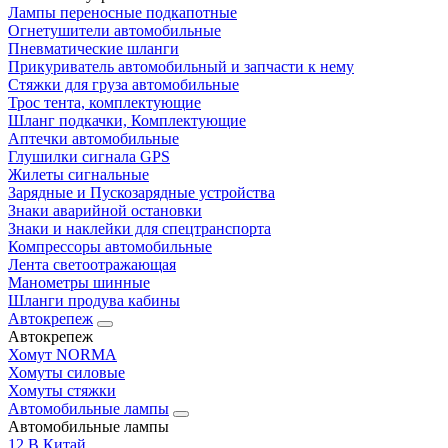
Лампы переносные подкапотные
Огнетушители автомобильные
Пневматические шланги
Прикуриватель автомобильный и запчасти к нему
Стяжки для груза автомобильные
Трос тента, комплектующие
Шланг подкачки, Комплектующие
Аптечки автомобильные
Глушилки сигнала GPS
Жилеты сигнальные
Зарядные и Пускозарядные устройства
Знаки аварийной остановки
Знаки и наклейки для спецтранспорта
Компрессоры автомобильные
Лента светоотражающая
Манометры шинные
Шланги продува кабины
Автокрепеж
Автокрепеж
Хомут NORMA
Хомуты силовые
Хомуты стяжки
Автомобильные лампы
Автомобильные лампы
12 В Китай