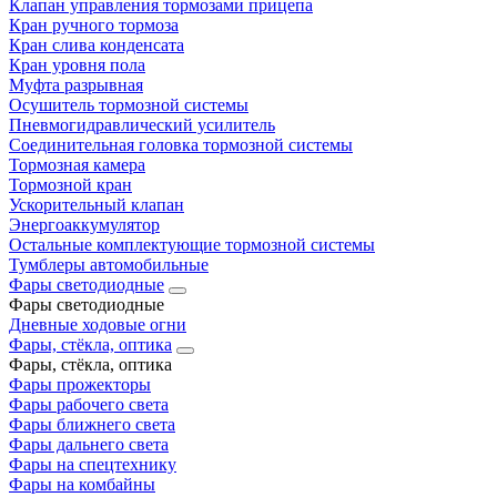
Клапан управления тормозами прицепа
Кран ручного тормоза
Кран слива конденсата
Кран уровня пола
Муфта разрывная
Осушитель тормозной системы
Пневмогидравлический усилитель
Соединительная головка тормозной системы
Тормозная камера
Тормозной кран
Ускорительный клапан
Энергоаккумулятор
Остальные комплектующие тормозной системы
Тумблеры автомобильные
Фары светодиодные
Фары светодиодные
Дневные ходовые огни
Фары, стёкла, оптика
Фары, стёкла, оптика
Фары прожекторы
Фары рабочего света
Фары ближнего света
Фары дальнего света
Фары на спецтехнику
Фары на комбайны