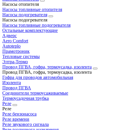
Насосы отопителя
Насосы топливные отопителя
Насосы подогревателя
Насосы подогревателя
Насосы топливные подогревателя
Остальные комплектующие
Адверс
Aero Comfort
Autoteplo
Прамотроник
Тепловые системы
Элтра-Термо
Провод ПГВА, гофра, термоусадка, изолента
Провод ПГВА, гофра, термоусадка, изолента
Гофра для проводов автомобильная
Изолента
Провод ПГВА
Соединители термоусаживаемые
Термоусадочная трубка
Реле
Реле
Реле бензонасоса
Реле времени
Реле звукового сигнала
Реле различного назначения