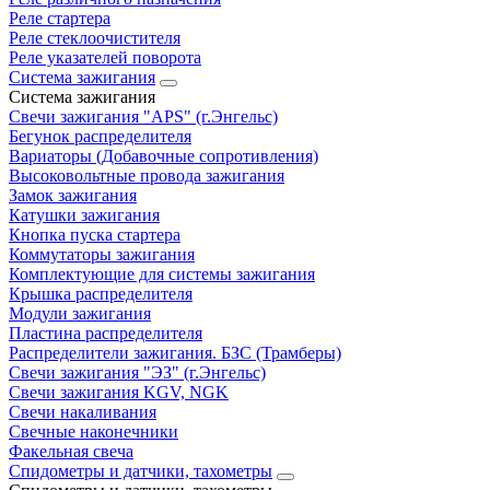
Реле стартера
Реле стеклоочистителя
Реле указателей поворота
Система зажигания
Система зажигания
Свечи зажигания "APS" (г.Энгельс)
Бегунок распределителя
Вариаторы (Добавочные сопротивления)
Высоковольтные провода зажигания
Замок зажигания
Катушки зажигания
Кнопка пуска стартера
Коммутаторы зажигания
Комплектующие для системы зажигания
Крышка распределителя
Модули зажигания
Пластина распределителя
Распределители зажигания. БЗС (Трамберы)
Свечи зажигания "ЭЗ" (г.Энгельс)
Свечи зажигания KGV, NGK
Свечи накаливания
Свечные наконечники
Факельная свеча
Спидометры и датчики, тахометры