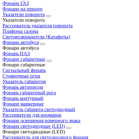
Фонари ГАЗ
Фонари на прицеп
Указатели поворота
Указатели поворота
Рассеиватель указателя поворота
Плафоны салона
Световозвращатели (Катафоты)
Фонари автобуса
Фонари автобуса
Фонарь ПАЗ
Фонари габаритные
Фонари габаритные
Сигнальный фонарь
Стояночные огни
Указатель габаритов
Фонарь автопоезда
Фонарь габаритный рога
Фонарь контурный
Фонари маркерные
Указатель габарита светодиодный
Рассеиватели для иномарок
Фонари освещения номерного знака
Фонари светодиодные (LED)
Фонари светодиодные (LED)
Рассеиватель для светодиодного фонаря