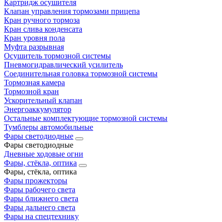
Картридж осушителя
Клапан управления тормозами прицепа
Кран ручного тормоза
Кран слива конденсата
Кран уровня пола
Муфта разрывная
Осушитель тормозной системы
Пневмогидравлический усилитель
Соединительная головка тормозной системы
Тормозная камера
Тормозной кран
Ускорительный клапан
Энергоаккумулятор
Остальные комплектующие тормозной системы
Тумблеры автомобильные
Фары светодиодные
Фары светодиодные
Дневные ходовые огни
Фары, стёкла, оптика
Фары, стёкла, оптика
Фары прожекторы
Фары рабочего света
Фары ближнего света
Фары дальнего света
Фары на спецтехнику