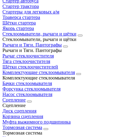
Стартер автобуса
Стартер трактора
Стартеры для легковых а/м
Траверса стартера
Щётки стартера
Якорь стартера
Стеклоомыватели, рычаги и щётки
Стеклоомыватели, рычаги и щётки
Рычаги и Тяги. Пантографы
Рычаги и Тяги. Пантографы
Рычаг стеклоочистителя
Тяга стеклоочистителя
Щётки стеклоочистителей
Комплектующие стеклоомывателя
Комплектующие стеклоомывателя
Бачки стеклоомывателя
Форсунка стеклоомывателя
Насос стеклоомывателя
Сцепление
Сцепление
Диск сцепления
Корзина сцепления
Муфта выжимного подшипника
Тормозная система
Тормозная система