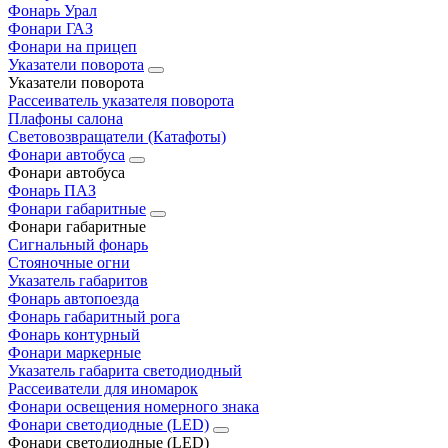
Фонарь Урал
Фонари ГАЗ
Фонари на прицеп
Указатели поворота
Указатели поворота
Рассеиватель указателя поворота
Плафоны салона
Световозвращатели (Катафоты)
Фонари автобуса
Фонари автобуса
Фонарь ПАЗ
Фонари габаритные
Фонари габаритные
Сигнальный фонарь
Стояночные огни
Указатель габаритов
Фонарь автопоезда
Фонарь габаритный рога
Фонарь контурный
Фонари маркерные
Указатель габарита светодиодный
Рассеиватели для иномарок
Фонари освещения номерного знака
Фонари светодиодные (LED)
Фонари светодиодные (LED)