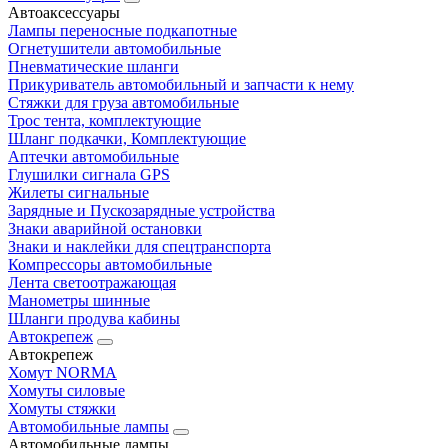
Автоаксессуары
Лампы переносные подкапотные
Огнетушители автомобильные
Пневматические шланги
Прикуриватель автомобильный и запчасти к нему
Стяжки для груза автомобильные
Трос тента, комплектующие
Шланг подкачки, Комплектующие
Аптечки автомобильные
Глушилки сигнала GPS
Жилеты сигнальные
Зарядные и Пускозарядные устройства
Знаки аварийной остановки
Знаки и наклейки для спецтранспорта
Компрессоры автомобильные
Лента светоотражающая
Манометры шинные
Шланги продува кабины
Автокрепеж
Автокрепеж
Хомут NORMA
Хомуты силовые
Хомуты стяжки
Автомобильные лампы
Автомобильные лампы