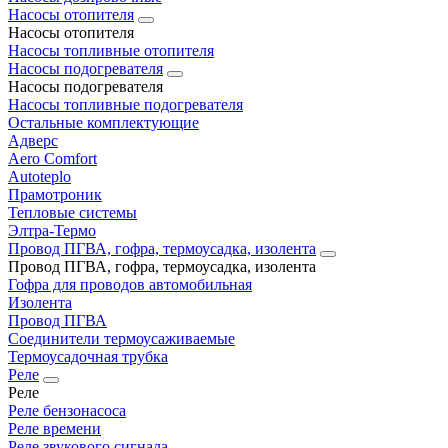
Насосы отопителя
Насосы отопителя
Насосы топливные отопителя
Насосы подогревателя
Насосы подогревателя
Насосы топливные подогревателя
Остальные комплектующие
Адверс
Aero Comfort
Autoteplo
Прамотроник
Тепловые системы
Элтра-Термо
Провод ПГВА, гофра, термоусадка, изолента
Провод ПГВА, гофра, термоусадка, изолента
Гофра для проводов автомобильная
Изолента
Провод ПГВА
Соединители термоусаживаемые
Термоусадочная трубка
Реле
Реле
Реле бензонасоса
Реле времени
Реле звукового сигнала