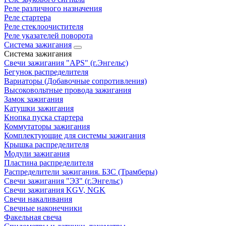
Реле различного назначения
Реле стартера
Реле стеклоочистителя
Реле указателей поворота
Система зажигания
Система зажигания
Свечи зажигания "APS" (г.Энгельс)
Бегунок распределителя
Вариаторы (Добавочные сопротивления)
Высоковольтные провода зажигания
Замок зажигания
Катушки зажигания
Кнопка пуска стартера
Коммутаторы зажигания
Комплектующие для системы зажигания
Крышка распределителя
Модули зажигания
Пластина распределителя
Распределители зажигания. БЗС (Трамберы)
Свечи зажигания "ЭЗ" (г.Энгельс)
Свечи зажигания KGV, NGK
Свечи накаливания
Свечные наконечники
Факельная свеча