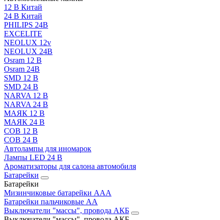
12 В Китай
24 В Китай
PHILIPS 24В
EXCELITE
NEOLUX 12v
NEOLUX 24В
Osram 12 В
Osram 24В
SMD 12 В
SMD 24 В
NARVA 12 В
NARVA 24 В
МАЯК 12 В
МАЯК 24 В
COB 12 В
COB 24 В
Автолампы для иномарок
Лампы LED 24 B
Ароматизаторы для салона автомобиля
Батарейки
Батарейки
Мизинчиковые батарейки AAA
Батарейки пальчиковые АА
Выключатели "массы", провода АКБ
Выключатели "массы", провода АКБ