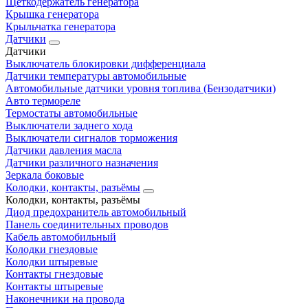
Щеткодержатель генератора
Крышка генератора
Крыльчатка генератора
Датчики
Датчики
Выключатель блокировки дифференциала
Датчики температуры автомобильные
Автомобильные датчики уровня топлива (Бензодатчики)
Авто термореле
Термостаты автомобильные
Выключатели заднего хода
Выключатели сигналов торможения
Датчики давления масла
Датчики различного назначения
Зеркала боковые
Колодки, контакты, разъёмы
Колодки, контакты, разъёмы
Диод предохранитель автомобильный
Панель соединительных проводов
Кабель автомобильный
Колодки гнездовые
Колодки штыревые
Контакты гнездовые
Контакты штыревые
Наконечники на провода