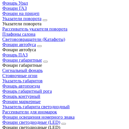
Фонарь Урал
Фонари ГАЗ
Фонари на прицеп
Указатели поворота
Указатели поворота
Рассеиватель указателя поворота
Плафоны салона
Световозвращатели (Катафоты)
Фонари автобуса
Фонари автобуса
Фонарь ПАЗ
Фонари габаритные
Фонари габаритные
Сигнальный фонарь
Стояночные огни
Указатель габаритов
Фонарь автопоезда
Фонарь габаритный рога
Фонарь контурный
Фонари маркерные
Указатель габарита светодиодный
Рассеиватели для иномарок
Фонари освещения номерного знака
Фонари светодиодные (LED)
Фонари светодиодные (LED)