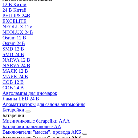
12 В Китай
24 В Китай
PHILIPS 24В
EXCELITE
NEOLUX 12v
NEOLUX 24В
Osram 12 В
Osram 24В
SMD 12 В
SMD 24 В
NARVA 12 В
NARVA 24 В
МАЯК 12 В
МАЯК 24 В
COB 12 В
COB 24 В
Автолампы для иномарок
Лампы LED 24 B
Ароматизаторы для салона автомобиля
Батарейки
Батарейки
Мизинчиковые батарейки AAA
Батарейки пальчиковые АА
Выключатели "массы", провода АКБ
Выключатели "массы", провода АКБ