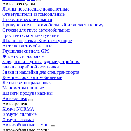
Автоаксессуары
Лампы переносные подкапотные
Огнетушители автомобильные
Пневматические шланги
Прикуриватель автомобильный и запчасти к нему
Стяжки для груза автомобильные
Трос тента, комплектующие
Шланг подкачки, Комплектующие
Аптечки автомобильные
Глушилки сигнала GPS
Жилеты сигнальные
Зарядные и Пускозарядные устройства
Знаки аварийной остановки
Знаки и наклейки для спецтранспорта
Компрессоры автомобильные
Лента светоотражающая
Манометры шинные
Шланги продува кабины
Автокрепеж
Автокрепеж
Хомут NORMA
Хомуты силовые
Хомуты стяжки
Автомобильные лампы
Автомобильные лампы