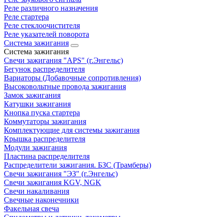
Реле различного назначения
Реле стартера
Реле стеклоочистителя
Реле указателей поворота
Система зажигания
Система зажигания
Свечи зажигания "APS" (г.Энгельс)
Бегунок распределителя
Вариаторы (Добавочные сопротивления)
Высоковольтные провода зажигания
Замок зажигания
Катушки зажигания
Кнопка пуска стартера
Коммутаторы зажигания
Комплектующие для системы зажигания
Крышка распределителя
Модули зажигания
Пластина распределителя
Распределители зажигания. БЗС (Трамберы)
Свечи зажигания "ЭЗ" (г.Энгельс)
Свечи зажигания KGV, NGK
Свечи накаливания
Свечные наконечники
Факельная свеча