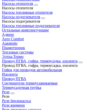
Насосы отопителя
Насосы отопителя
Насосы топливные отопителя
Насосы подогревателя
Насосы подогревателя
Насосы топливные подогревателя
Остальные комплектующие
Адверс
Aero Comfort
Autoteplo
Прамотроник
Тепловые системы
Элтра-Термо
Провод ПГВА, гофра, термоусадка, изолента
Провод ПГВА, гофра, термоусадка, изолента
Гофра для проводов автомобильная
Изолента
Провод ПГВА
Соединители термоусаживаемые
Термоусадочная трубка
Реле
Реле
Реле бензонасоса
Реле времени
Реле звукового сигнала