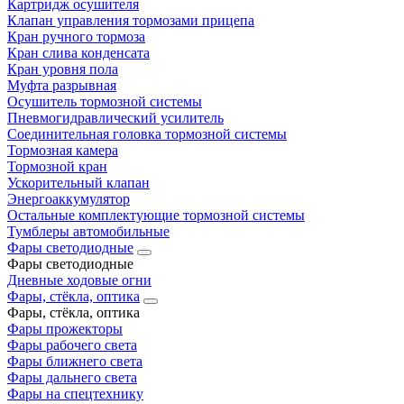
Картридж осушителя
Клапан управления тормозами прицепа
Кран ручного тормоза
Кран слива конденсата
Кран уровня пола
Муфта разрывная
Осушитель тормозной системы
Пневмогидравлический усилитель
Соединительная головка тормозной системы
Тормозная камера
Тормозной кран
Ускорительный клапан
Энергоаккумулятор
Остальные комплектующие тормозной системы
Тумблеры автомобильные
Фары светодиодные
Фары светодиодные
Дневные ходовые огни
Фары, стёкла, оптика
Фары, стёкла, оптика
Фары прожекторы
Фары рабочего света
Фары ближнего света
Фары дальнего света
Фары на спецтехнику