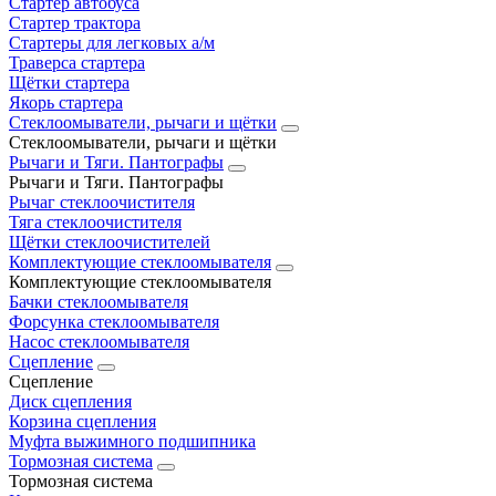
Стартер автобуса
Стартер трактора
Стартеры для легковых а/м
Траверса стартера
Щётки стартера
Якорь стартера
Стеклоомыватели, рычаги и щётки
Стеклоомыватели, рычаги и щётки
Рычаги и Тяги. Пантографы
Рычаги и Тяги. Пантографы
Рычаг стеклоочистителя
Тяга стеклоочистителя
Щётки стеклоочистителей
Комплектующие стеклоомывателя
Комплектующие стеклоомывателя
Бачки стеклоомывателя
Форсунка стеклоомывателя
Насос стеклоомывателя
Сцепление
Сцепление
Диск сцепления
Корзина сцепления
Муфта выжимного подшипника
Тормозная система
Тормозная система