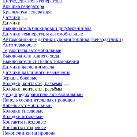
Щеткодержатель генератора
Крышка генератора
Крыльчатка генератора
Датчики
Датчики
Выключатель блокировки дифференциала
Датчики температуры автомобильные
Автомобильные датчики уровня топлива (Бензодатчики)
Авто термореле
Термостаты автомобильные
Выключатели заднего хода
Выключатели сигналов торможения
Датчики давления масла
Датчики различного назначения
Зеркала боковые
Колодки, контакты, разъёмы
Колодки, контакты, разъёмы
Диод предохранитель автомобильный
Панель соединительных проводов
Кабель автомобильный
Колодки гнездовые
Колодки штыревые
Контакты гнездовые
Контакты штыревые
Наконечники на провода