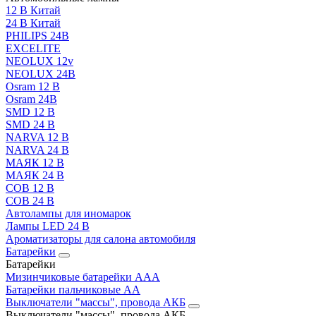
12 В Китай
24 В Китай
PHILIPS 24В
EXCELITE
NEOLUX 12v
NEOLUX 24В
Osram 12 В
Osram 24В
SMD 12 В
SMD 24 В
NARVA 12 В
NARVA 24 В
МАЯК 12 В
МАЯК 24 В
COB 12 В
COB 24 В
Автолампы для иномарок
Лампы LED 24 B
Ароматизаторы для салона автомобиля
Батарейки
Батарейки
Мизинчиковые батарейки AAA
Батарейки пальчиковые АА
Выключатели "массы", провода АКБ
Выключатели "массы", провода АКБ