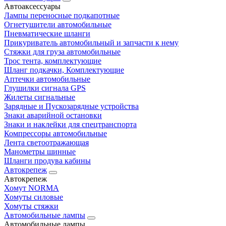
Автоаксессуары
Лампы переносные подкапотные
Огнетушители автомобильные
Пневматические шланги
Прикуриватель автомобильный и запчасти к нему
Стяжки для груза автомобильные
Трос тента, комплектующие
Шланг подкачки, Комплектующие
Аптечки автомобильные
Глушилки сигнала GPS
Жилеты сигнальные
Зарядные и Пускозарядные устройства
Знаки аварийной остановки
Знаки и наклейки для спецтранспорта
Компрессоры автомобильные
Лента светоотражающая
Манометры шинные
Шланги продува кабины
Автокрепеж
Автокрепеж
Хомут NORMA
Хомуты силовые
Хомуты стяжки
Автомобильные лампы
Автомобильные лампы