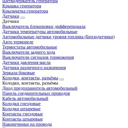
Щеткодержатель генератора
Крышка генератора
Крыльчатка генератора
Датчики
Датчики
Выключатель блокировки дифференциала
Датчики температуры автомобильные
Автомобильные датчики уровня топлива (Бензодатчики)
Авто термореле
Термостаты автомобильные
Выключатели заднего хода
Выключатели сигналов торможения
Датчики давления масла
Датчики различного назначения
Зеркала боковые
Колодки, контакты, разъёмы
Колодки, контакты, разъёмы
Диод предохранитель автомобильный
Панель соединительных проводов
Кабель автомобильный
Колодки гнездовые
Колодки штыревые
Контакты гнездовые
Контакты штыревые
Наконечники на провода