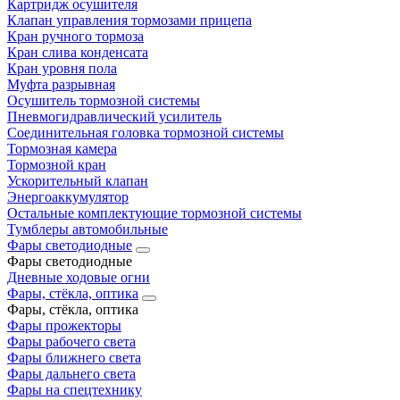
Картридж осушителя
Клапан управления тормозами прицепа
Кран ручного тормоза
Кран слива конденсата
Кран уровня пола
Муфта разрывная
Осушитель тормозной системы
Пневмогидравлический усилитель
Соединительная головка тормозной системы
Тормозная камера
Тормозной кран
Ускорительный клапан
Энергоаккумулятор
Остальные комплектующие тормозной системы
Тумблеры автомобильные
Фары светодиодные
Фары светодиодные
Дневные ходовые огни
Фары, стёкла, оптика
Фары, стёкла, оптика
Фары прожекторы
Фары рабочего света
Фары ближнего света
Фары дальнего света
Фары на спецтехнику