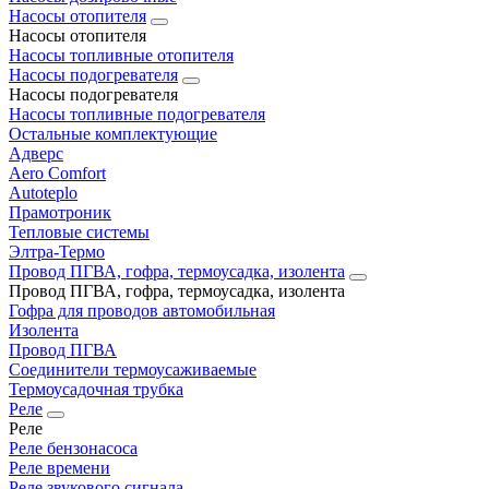
Насосы отопителя
Насосы отопителя
Насосы топливные отопителя
Насосы подогревателя
Насосы подогревателя
Насосы топливные подогревателя
Остальные комплектующие
Адверс
Aero Comfort
Autoteplo
Прамотроник
Тепловые системы
Элтра-Термо
Провод ПГВА, гофра, термоусадка, изолента
Провод ПГВА, гофра, термоусадка, изолента
Гофра для проводов автомобильная
Изолента
Провод ПГВА
Соединители термоусаживаемые
Термоусадочная трубка
Реле
Реле
Реле бензонасоса
Реле времени
Реле звукового сигнала