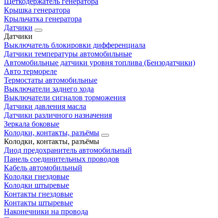
Щеткодержатель генератора
Крышка генератора
Крыльчатка генератора
Датчики
Датчики
Выключатель блокировки дифференциала
Датчики температуры автомобильные
Автомобильные датчики уровня топлива (Бензодатчики)
Авто термореле
Термостаты автомобильные
Выключатели заднего хода
Выключатели сигналов торможения
Датчики давления масла
Датчики различного назначения
Зеркала боковые
Колодки, контакты, разъёмы
Колодки, контакты, разъёмы
Диод предохранитель автомобильный
Панель соединительных проводов
Кабель автомобильный
Колодки гнездовые
Колодки штыревые
Контакты гнездовые
Контакты штыревые
Наконечники на провода