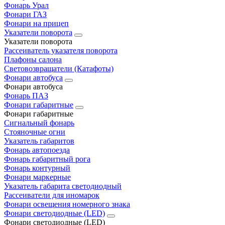
Фонарь Урал
Фонари ГАЗ
Фонари на прицеп
Указатели поворота
Указатели поворота
Рассеиватель указателя поворота
Плафоны салона
Световозвращатели (Катафоты)
Фонари автобуса
Фонари автобуса
Фонарь ПАЗ
Фонари габаритные
Фонари габаритные
Сигнальный фонарь
Стояночные огни
Указатель габаритов
Фонарь автопоезда
Фонарь габаритный рога
Фонарь контурный
Фонари маркерные
Указатель габарита светодиодный
Рассеиватели для иномарок
Фонари освещения номерного знака
Фонари светодиодные (LED)
Фонари светодиодные (LED)