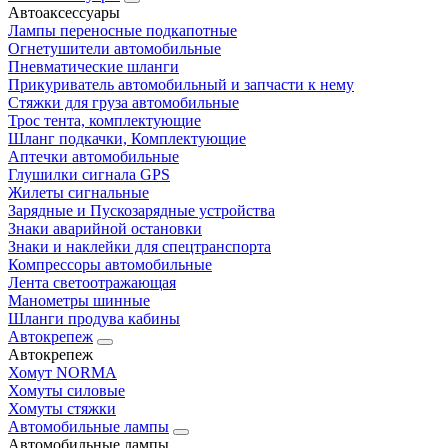
Автоаксессуары
Лампы переносные подкапотные
Огнетушители автомобильные
Пневматические шланги
Прикуриватель автомобильный и запчасти к нему
Стяжки для груза автомобильные
Трос тента, комплектующие
Шланг подкачки, Комплектующие
Аптечки автомобильные
Глушилки сигнала GPS
Жилеты сигнальные
Зарядные и Пускозарядные устройства
Знаки аварийной остановки
Знаки и наклейки для спецтранспорта
Компрессоры автомобильные
Лента светоотражающая
Манометры шинные
Шланги продува кабины
Автокрепеж
Автокрепеж
Хомут NORMA
Хомуты силовые
Хомуты стяжки
Автомобильные лампы
Автомобильные лампы