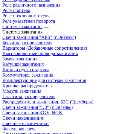
Реле различного назначения
Реле стартера
Реле стеклоочистителя
Реле указателей поворота
Система зажигания
Система зажигания
Свечи зажигания "APS" (г.Энгельс)
Бегунок распределителя
Вариаторы (Добавочные сопротивления)
Высоковольтные провода зажигания
Замок зажигания
Катушки зажигания
Кнопка пуска стартера
Коммутаторы зажигания
Комплектующие для системы зажигания
Крышка распределителя
Модули зажигания
Пластина распределителя
Распределители зажигания. БЗС (Трамберы)
Свечи зажигания "ЭЗ" (г.Энгельс)
Свечи зажигания KGV, NGK
Свечи накаливания
Свечные наконечники
Факельная свеча