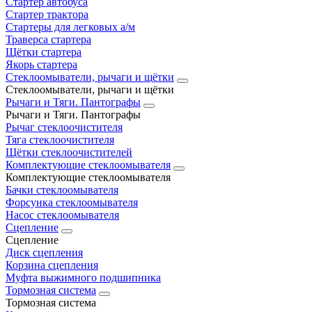
Стартер автобуса
Стартер трактора
Стартеры для легковых а/м
Траверса стартера
Щётки стартера
Якорь стартера
Стеклоомыватели, рычаги и щётки
Стеклоомыватели, рычаги и щётки
Рычаги и Тяги. Пантографы
Рычаги и Тяги. Пантографы
Рычаг стеклоочистителя
Тяга стеклоочистителя
Щётки стеклоочистителей
Комплектующие стеклоомывателя
Комплектующие стеклоомывателя
Бачки стеклоомывателя
Форсунка стеклоомывателя
Насос стеклоомывателя
Сцепление
Сцепление
Диск сцепления
Корзина сцепления
Муфта выжимного подшипника
Тормозная система
Тормозная система