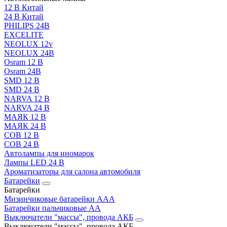
12 В Китай
24 В Китай
PHILIPS 24В
EXCELITE
NEOLUX 12v
NEOLUX 24В
Osram 12 В
Osram 24В
SMD 12 В
SMD 24 В
NARVA 12 В
NARVA 24 В
МАЯК 12 В
МАЯК 24 В
COB 12 В
COB 24 В
Автолампы для иномарок
Лампы LED 24 B
Ароматизаторы для салона автомобиля
Батарейки
Батарейки
Мизинчиковые батарейки AAA
Батарейки пальчиковые АА
Выключатели "массы", провода АКБ
Выключатели "массы", провода АКБ