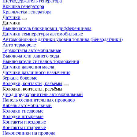
Щеткодержатель генератора
Крышка генератора
Крыльчатка генератора
Датчики
Датчики
Выключатель блокировки дифференциала
Датчики температуры автомобильные
Автомобильные датчики уровня топлива (Бензодатчики)
Авто термореле
Термостаты автомобильные
Выключатели заднего хода
Выключатели сигналов торможения
Датчики давления масла
Датчики различного назначения
Зеркала боковые
Колодки, контакты, разъёмы
Колодки, контакты, разъёмы
Диод предохранитель автомобильный
Панель соединительных проводов
Кабель автомобильный
Колодки гнездовые
Колодки штыревые
Контакты гнездовые
Контакты штыревые
Наконечники на провода