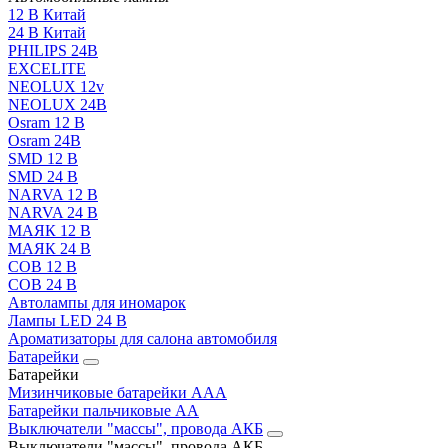
12 В Китай
24 В Китай
PHILIPS 24В
EXCELITE
NEOLUX 12v
NEOLUX 24В
Osram 12 В
Osram 24В
SMD 12 В
SMD 24 В
NARVA 12 В
NARVA 24 В
МАЯК 12 В
МАЯК 24 В
COB 12 В
COB 24 В
Автолампы для иномарок
Лампы LED 24 B
Ароматизаторы для салона автомобиля
Батарейки
Батарейки
Мизинчиковые батарейки AAA
Батарейки пальчиковые АА
Выключатели "массы", провода АКБ
Выключатели "массы", провода АКБ