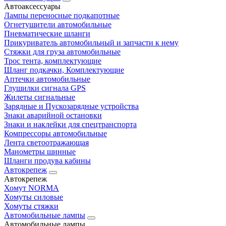
Автоаксессуары
Лампы переносные подкапотные
Огнетушители автомобильные
Пневматические шланги
Прикуриватель автомобильный и запчасти к нему
Стяжки для груза автомобильные
Трос тента, комплектующие
Шланг подкачки, Комплектующие
Аптечки автомобильные
Глушилки сигнала GPS
Жилеты сигнальные
Зарядные и Пускозарядные устройства
Знаки аварийной остановки
Знаки и наклейки для спецтранспорта
Компрессоры автомобильные
Лента светоотражающая
Манометры шинные
Шланги продува кабины
Автокрепеж
Автокрепеж
Хомут NORMA
Хомуты силовые
Хомуты стяжки
Автомобильные лампы
Автомобильные лампы