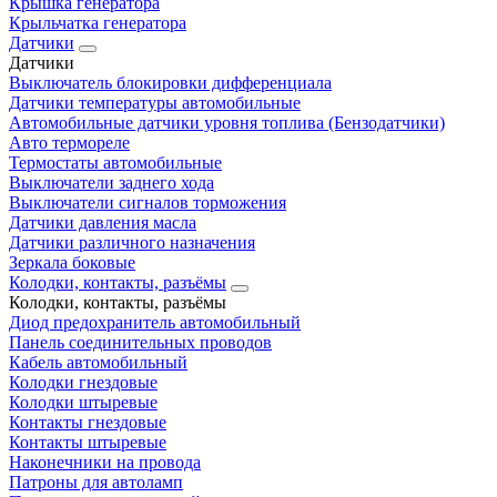
Крышка генератора
Крыльчатка генератора
Датчики
Датчики
Выключатель блокировки дифференциала
Датчики температуры автомобильные
Автомобильные датчики уровня топлива (Бензодатчики)
Авто термореле
Термостаты автомобильные
Выключатели заднего хода
Выключатели сигналов торможения
Датчики давления масла
Датчики различного назначения
Зеркала боковые
Колодки, контакты, разъёмы
Колодки, контакты, разъёмы
Диод предохранитель автомобильный
Панель соединительных проводов
Кабель автомобильный
Колодки гнездовые
Колодки штыревые
Контакты гнездовые
Контакты штыревые
Наконечники на провода
Патроны для автоламп