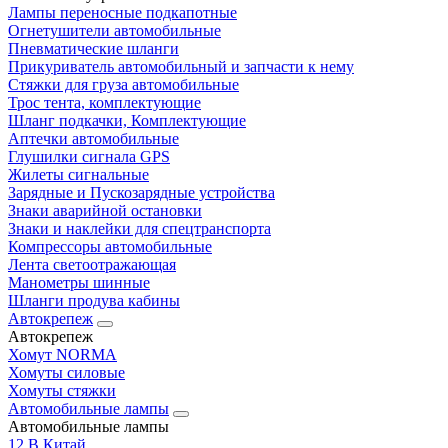
Лампы переносные подкапотные
Огнетушители автомобильные
Пневматические шланги
Прикуриватель автомобильный и запчасти к нему
Стяжки для груза автомобильные
Трос тента, комплектующие
Шланг подкачки, Комплектующие
Аптечки автомобильные
Глушилки сигнала GPS
Жилеты сигнальные
Зарядные и Пускозарядные устройства
Знаки аварийной остановки
Знаки и наклейки для спецтранспорта
Компрессоры автомобильные
Лента светоотражающая
Манометры шинные
Шланги продува кабины
Автокрепеж
Автокрепеж
Хомут NORMA
Хомуты силовые
Хомуты стяжки
Автомобильные лампы
Автомобильные лампы
12 В Китай