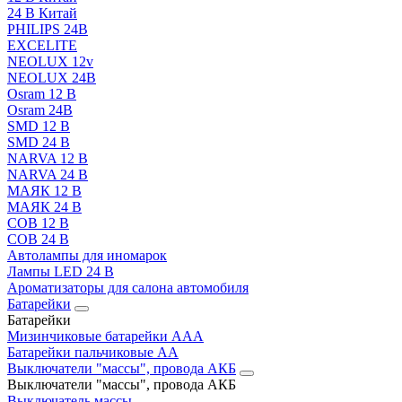
24 В Китай
PHILIPS 24В
EXCELITE
NEOLUX 12v
NEOLUX 24В
Osram 12 В
Osram 24В
SMD 12 В
SMD 24 В
NARVA 12 В
NARVA 24 В
МАЯК 12 В
МАЯК 24 В
COB 12 В
COB 24 В
Автолампы для иномарок
Лампы LED 24 B
Ароматизаторы для салона автомобиля
Батарейки
Батарейки
Мизинчиковые батарейки AAA
Батарейки пальчиковые АА
Выключатели "массы", провода АКБ
Выключатели "массы", провода АКБ
Выключатель массы