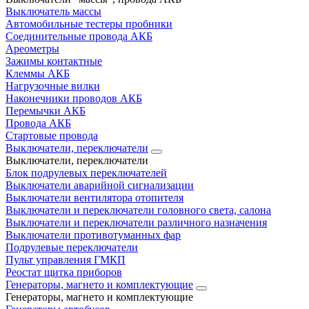
Выключатель массы
Автомобильные тестеры пробники
Соединительные провода АКБ
Ареометры
Зажимы контактные
Клеммы АКБ
Нагрузочные вилки
Наконечники проводов АКБ
Перемычки АКБ
Провода АКБ
Стартовые провода
Выключатели, переключатели
Выключатели, переключатели
Блок подрулевых переключателей
Выключатели аварийной сигнализации
Выключатели вентилятора отопителя
Выключатели и переключатели головного света, салона
Выключатели и переключатели различного назначения
Выключатели противотуманных фар
Подрулевые переключатели
Пульт управления ГМКП
Реостат щитка приборов
Генераторы, магнето и комплектующие
Генераторы, магнето и комплектующие