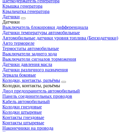
Щеткодержатель генератора
Крышка генератора
Крыльчатка генератора
Датчики
Датчики
Выключатель блокировки дифференциала
Датчики температуры автомобильные
Автомобильные датчики уровня топлива (Бензодатчики)
Авто термореле
Термостаты автомобильные
Выключатели заднего хода
Выключатели сигналов торможения
Датчики давления масла
Датчики различного назначения
Зеркала боковые
Колодки, контакты, разъёмы
Колодки, контакты, разъёмы
Диод предохранитель автомобильный
Панель соединительных проводов
Кабель автомобильный
Колодки гнездовые
Колодки штыревые
Контакты гнездовые
Контакты штыревые
Наконечники на провода