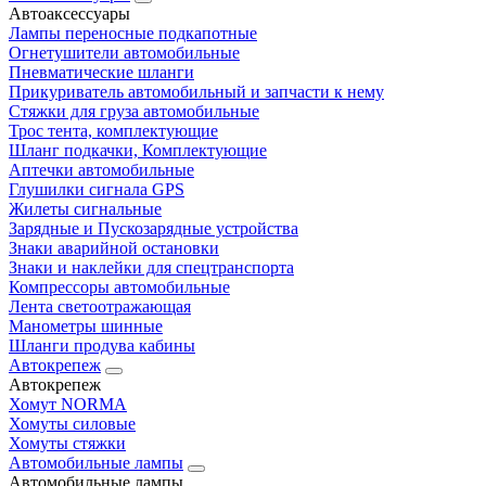
Автоаксессуары
Лампы переносные подкапотные
Огнетушители автомобильные
Пневматические шланги
Прикуриватель автомобильный и запчасти к нему
Стяжки для груза автомобильные
Трос тента, комплектующие
Шланг подкачки, Комплектующие
Аптечки автомобильные
Глушилки сигнала GPS
Жилеты сигнальные
Зарядные и Пускозарядные устройства
Знаки аварийной остановки
Знаки и наклейки для спецтранспорта
Компрессоры автомобильные
Лента светоотражающая
Манометры шинные
Шланги продува кабины
Автокрепеж
Автокрепеж
Хомут NORMA
Хомуты силовые
Хомуты стяжки
Автомобильные лампы
Автомобильные лампы