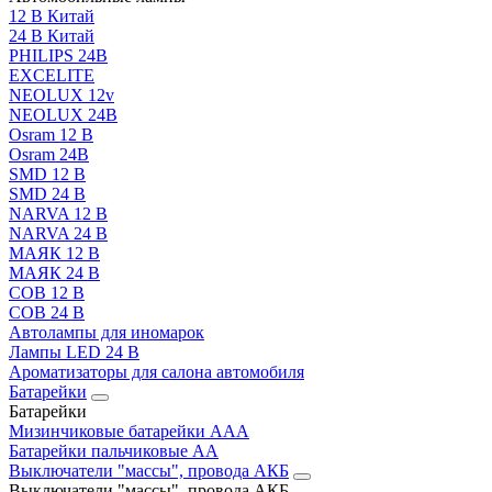
12 В Китай
24 В Китай
PHILIPS 24В
EXCELITE
NEOLUX 12v
NEOLUX 24В
Osram 12 В
Osram 24В
SMD 12 В
SMD 24 В
NARVA 12 В
NARVA 24 В
МАЯК 12 В
МАЯК 24 В
COB 12 В
COB 24 В
Автолампы для иномарок
Лампы LED 24 B
Ароматизаторы для салона автомобиля
Батарейки
Батарейки
Мизинчиковые батарейки AAA
Батарейки пальчиковые АА
Выключатели "массы", провода АКБ
Выключатели "массы", провода АКБ