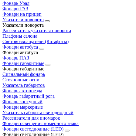
Фонарь Урал
Фонари ГАЗ
Фонари на прицеп
Указатели поворота
Указатели поворота
Рассеиватель указателя поворота
Плафоны салона
Световозвращатели (Катафоты)
Фонари автобуса
Фонари автобуса
Фонарь ПАЗ
Фонари габаритные
Фонари габаритные
Сигнальный фонарь
Стояночные огни
Указатель габаритов
Фонарь автопоезда
Фонарь габаритный рога
Фонарь контурный
Фонари маркерные
Указатель габарита светодиодный
Рассеиватели для иномарок
Фонари освещения номерного знака
Фонари светодиодные (LED)
Фонари светодиодные (LED)