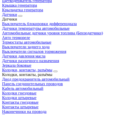
Щеткодержатель генератора
Крышка генератора
Крыльчатка генератора
Датчики
Датчики
Выключатель блокировки дифференциала
Датчики температуры автомобильные
Автомобильные датчики уровня топлива (Бензодатчики)
Авто термореле
Термостаты автомобильные
Выключатели заднего хода
Выключатели сигналов торможения
Датчики давления масла
Датчики различного назначения
Зеркала боковые
Колодки, контакты, разъёмы
Колодки, контакты, разъёмы
Диод предохранитель автомобильный
Панель соединительных проводов
Кабель автомобильный
Колодки гнездовые
Колодки штыревые
Контакты гнездовые
Контакты штыревые
Наконечники на провода