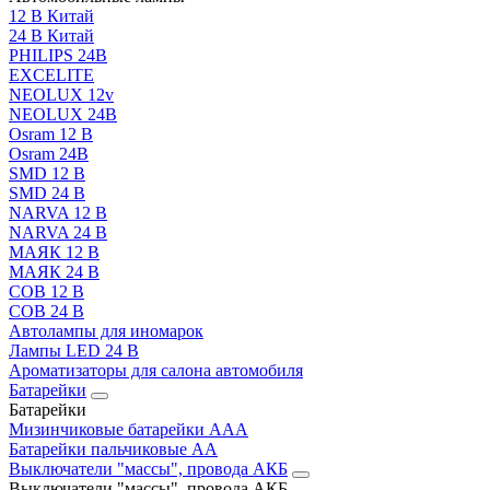
12 В Китай
24 В Китай
PHILIPS 24В
EXCELITE
NEOLUX 12v
NEOLUX 24В
Osram 12 В
Osram 24В
SMD 12 В
SMD 24 В
NARVA 12 В
NARVA 24 В
МАЯК 12 В
МАЯК 24 В
COB 12 В
COB 24 В
Автолампы для иномарок
Лампы LED 24 B
Ароматизаторы для салона автомобиля
Батарейки
Батарейки
Мизинчиковые батарейки AAA
Батарейки пальчиковые АА
Выключатели "массы", провода АКБ
Выключатели "массы", провода АКБ