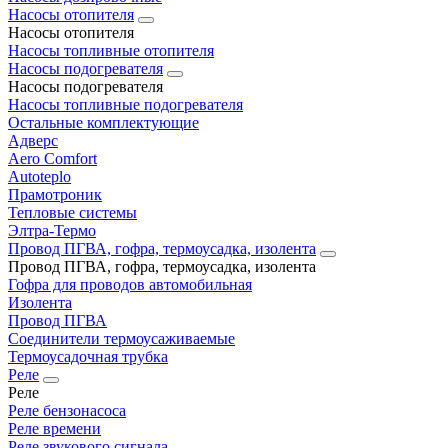
Насосы отопителя
Насосы отопителя
Насосы топливные отопителя
Насосы подогревателя
Насосы подогревателя
Насосы топливные подогревателя
Остальные комплектующие
Адверс
Aero Comfort
Autoteplo
Прамотроник
Тепловые системы
Элтра-Термо
Провод ПГВА, гофра, термоусадка, изолента
Провод ПГВА, гофра, термоусадка, изолента
Гофра для проводов автомобильная
Изолента
Провод ПГВА
Соединители термоусаживаемые
Термоусадочная трубка
Реле
Реле
Реле бензонасоса
Реле времени
Реле звукового сигнала