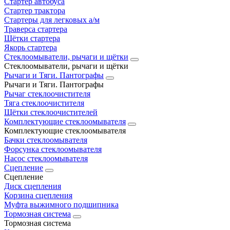
Стартер автобуса
Стартер трактора
Стартеры для легковых а/м
Траверса стартера
Щётки стартера
Якорь стартера
Стеклоомыватели, рычаги и щётки
Стеклоомыватели, рычаги и щётки
Рычаги и Тяги. Пантографы
Рычаги и Тяги. Пантографы
Рычаг стеклоочистителя
Тяга стеклоочистителя
Щётки стеклоочистителей
Комплектующие стеклоомывателя
Комплектующие стеклоомывателя
Бачки стеклоомывателя
Форсунка стеклоомывателя
Насос стеклоомывателя
Сцепление
Сцепление
Диск сцепления
Корзина сцепления
Муфта выжимного подшипника
Тормозная система
Тормозная система