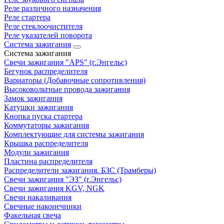
Реле различного назначения
Реле стартера
Реле стеклоочистителя
Реле указателей поворота
Система зажигания
Система зажигания
Свечи зажигания "APS" (г.Энгельс)
Бегунок распределителя
Вариаторы (Добавочные сопротивления)
Высоковольтные провода зажигания
Замок зажигания
Катушки зажигания
Кнопка пуска стартера
Коммутаторы зажигания
Комплектующие для системы зажигания
Крышка распределителя
Модули зажигания
Пластина распределителя
Распределители зажигания. БЗС (Трамберы)
Свечи зажигания "ЭЗ" (г.Энгельс)
Свечи зажигания KGV, NGK
Свечи накаливания
Свечные наконечники
Факельная свеча