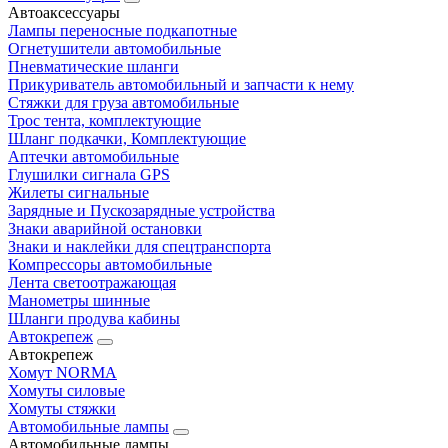
Автоаксессуары
Лампы переносные подкапотные
Огнетушители автомобильные
Пневматические шланги
Прикуриватель автомобильный и запчасти к нему
Стяжки для груза автомобильные
Трос тента, комплектующие
Шланг подкачки, Комплектующие
Аптечки автомобильные
Глушилки сигнала GPS
Жилеты сигнальные
Зарядные и Пускозарядные устройства
Знаки аварийной остановки
Знаки и наклейки для спецтранспорта
Компрессоры автомобильные
Лента светоотражающая
Манометры шинные
Шланги продува кабины
Автокрепеж
Автокрепеж
Хомут NORMA
Хомуты силовые
Хомуты стяжки
Автомобильные лампы
Автомобильные лампы