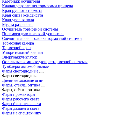
Картридж осушителя
Клапан управления тормозами прицепа
Кран ручного тормоза
Кран слива конденсата
Кран уровня пола
Муфта разрывная
Осушитель тормозной системы
Пневмогидравлический усилитель
Соединительная головка тормозной системы
Тормозная камера
Тормозной кран
Ускорительный клапан
Энергоаккумулятор
Остальные комплектующие тормозной системы
Тумблеры автомобильные
Фары светодиодные
Фары светодиодные
Дневные ходовые огни
Фары, стёкла, оптика
Фары, стёкла, оптика
Фары прожекторы
Фары рабочего света
Фары ближнего света
Фары дальнего света
Фары на спецтехнику