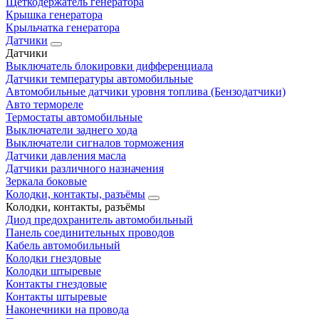
Щеткодержатель генератора
Крышка генератора
Крыльчатка генератора
Датчики
Датчики
Выключатель блокировки дифференциала
Датчики температуры автомобильные
Автомобильные датчики уровня топлива (Бензодатчики)
Авто термореле
Термостаты автомобильные
Выключатели заднего хода
Выключатели сигналов торможения
Датчики давления масла
Датчики различного назначения
Зеркала боковые
Колодки, контакты, разъёмы
Колодки, контакты, разъёмы
Диод предохранитель автомобильный
Панель соединительных проводов
Кабель автомобильный
Колодки гнездовые
Колодки штыревые
Контакты гнездовые
Контакты штыревые
Наконечники на провода