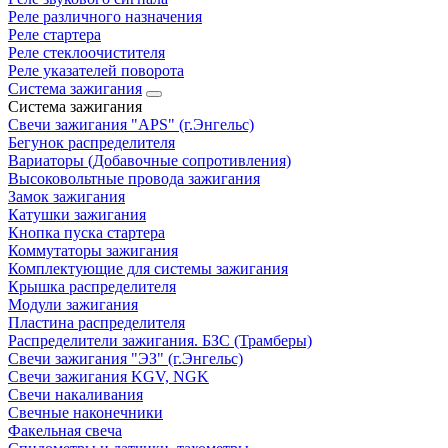
Реле различного назначения
Реле стартера
Реле стеклоочистителя
Реле указателей поворота
Система зажигания
Система зажигания
Свечи зажигания "APS" (г.Энгельс)
Бегунок распределителя
Вариаторы (Добавочные сопротивления)
Высоковольтные провода зажигания
Замок зажигания
Катушки зажигания
Кнопка пуска стартера
Коммутаторы зажигания
Комплектующие для системы зажигания
Крышка распределителя
Модули зажигания
Пластина распределителя
Распределители зажигания. БЗС (Трамберы)
Свечи зажигания "ЭЗ" (г.Энгельс)
Свечи зажигания KGV, NGK
Свечи накаливания
Свечные наконечники
Факельная свеча