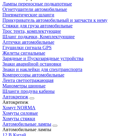
Лампы переносные подкапотные
Огнетушители автомобильные
Пневматические шланги
Прикуриватель автомобильный и запчасти к нему
Стяжки для груза автомобильные
Трос тента, комплектующие
Шланг подкачки, Комплектующие
Аптечки автомобильные
Глушилки сигнала GPS
Жилеты сигнальные
Зарядные и Пускозарядные устройства
Знаки аварийной остановки
Знаки и наклейки для спецтранспорта
Компрессоры автомобильные
Лента светоотражающая
Манометры шинные
Шланги продува кабины
Автокрепеж
Автокрепеж
Хомут NORMA
Хомуты силовые
Хомуты стяжки
Автомобильные лампы
Автомобильные лампы
12 В Китай