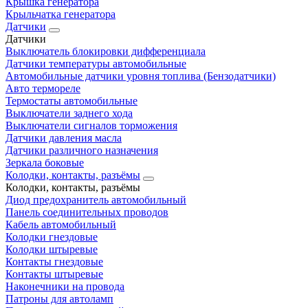
Крышка генератора
Крыльчатка генератора
Датчики
Датчики
Выключатель блокировки дифференциала
Датчики температуры автомобильные
Автомобильные датчики уровня топлива (Бензодатчики)
Авто термореле
Термостаты автомобильные
Выключатели заднего хода
Выключатели сигналов торможения
Датчики давления масла
Датчики различного назначения
Зеркала боковые
Колодки, контакты, разъёмы
Колодки, контакты, разъёмы
Диод предохранитель автомобильный
Панель соединительных проводов
Кабель автомобильный
Колодки гнездовые
Колодки штыревые
Контакты гнездовые
Контакты штыревые
Наконечники на провода
Патроны для автоламп