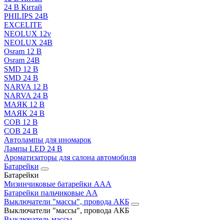
24 В Китай
PHILIPS 24В
EXCELITE
NEOLUX 12v
NEOLUX 24В
Osram 12 В
Osram 24В
SMD 12 В
SMD 24 В
NARVA 12 В
NARVA 24 В
МАЯК 12 В
МАЯК 24 В
COB 12 В
COB 24 В
Автолампы для иномарок
Лампы LED 24 B
Ароматизаторы для салона автомобиля
Батарейки
Батарейки
Мизинчиковые батарейки AAA
Батарейки пальчиковые АА
Выключатели "массы", провода АКБ
Выключатели "массы", провода АКБ
Выключатель массы