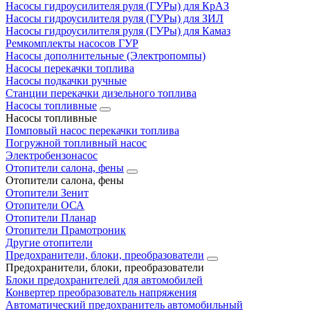
Насосы гидроусилителя руля (ГУРы) для КрАЗ
Насосы гидроусилителя руля (ГУРы) для ЗИЛ
Насосы гидроусилителя руля (ГУРы) для Камаз
Ремкомплекты насосов ГУР
Насосы дополнительные (Электропомпы)
Насосы перекачки топлива
Насосы подкачки ручные
Станции перекачки дизельного топлива
Насосы топливные
Насосы топливные
Помповый насос перекачки топлива
Погружной топливный насос
Электробензонасос
Отопители салона, фены
Отопители салона, фены
Отопители Зенит
Отопители ОСА
Отопители Планар
Отопители Прамотроник
Другие отопители
Предохранители, блоки, преобразователи
Предохранители, блоки, преобразователи
Блоки предохранителей для автомобилей
Конвертер преобразователь напряжения
Автоматический предохранитель автомобильный