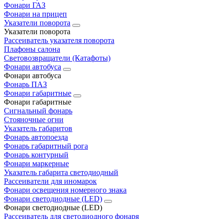
Фонари ГАЗ
Фонари на прицеп
Указатели поворота
Указатели поворота
Рассеиватель указателя поворота
Плафоны салона
Световозвращатели (Катафоты)
Фонари автобуса
Фонари автобуса
Фонарь ПАЗ
Фонари габаритные
Фонари габаритные
Сигнальный фонарь
Стояночные огни
Указатель габаритов
Фонарь автопоезда
Фонарь габаритный рога
Фонарь контурный
Фонари маркерные
Указатель габарита светодиодный
Рассеиватели для иномарок
Фонари освещения номерного знака
Фонари светодиодные (LED)
Фонари светодиодные (LED)
Рассеиватель для светодиодного фонаря