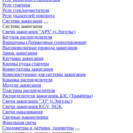
Реле стартера
Реле стеклоочистителя
Реле указателей поворота
Система зажигания
Система зажигания
Свечи зажигания "APS" (г.Энгельс)
Бегунок распределителя
Вариаторы (Добавочные сопротивления)
Высоковольтные провода зажигания
Замок зажигания
Катушки зажигания
Кнопка пуска стартера
Коммутаторы зажигания
Комплектующие для системы зажигания
Крышка распределителя
Модули зажигания
Пластина распределителя
Распределители зажигания. БЗС (Трамберы)
Свечи зажигания "ЭЗ" (г.Энгельс)
Свечи зажигания KGV, NGK
Свечи накаливания
Свечные наконечники
Факельная свеча
Спидометры и датчики, тахометры