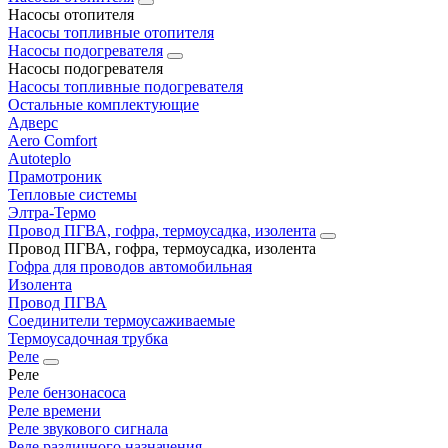
Насосы отопителя
Насосы топливные отопителя
Насосы подогревателя
Насосы подогревателя
Насосы топливные подогревателя
Остальные комплектующие
Адверс
Aero Comfort
Autoteplo
Прамотроник
Тепловые системы
Элтра-Термо
Провод ПГВА, гофра, термоусадка, изолента
Провод ПГВА, гофра, термоусадка, изолента
Гофра для проводов автомобильная
Изолента
Провод ПГВА
Соединители термоусаживаемые
Термоусадочная трубка
Реле
Реле
Реле бензонасоса
Реле времени
Реле звукового сигнала
Реле различного назначения