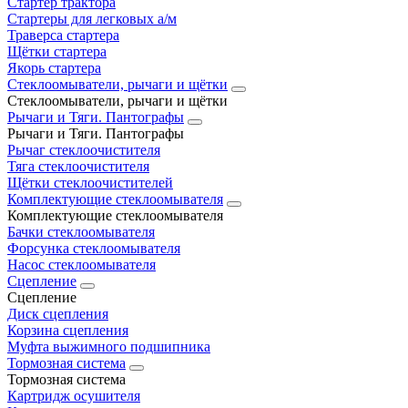
Стартер трактора
Стартеры для легковых а/м
Траверса стартера
Щётки стартера
Якорь стартера
Стеклоомыватели, рычаги и щётки
Стеклоомыватели, рычаги и щётки
Рычаги и Тяги. Пантографы
Рычаги и Тяги. Пантографы
Рычаг стеклоочистителя
Тяга стеклоочистителя
Щётки стеклоочистителей
Комплектующие стеклоомывателя
Комплектующие стеклоомывателя
Бачки стеклоомывателя
Форсунка стеклоомывателя
Насос стеклоомывателя
Сцепление
Сцепление
Диск сцепления
Корзина сцепления
Муфта выжимного подшипника
Тормозная система
Тормозная система
Картридж осушителя