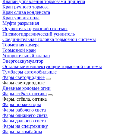
Клапан управления тормозами прицепа
Кран ручного тормоза
Кран слива конденсата
Кран уровня пола
Муфта разрывная
Осушитель тормозной системы
Пневмогидравлический усилитель
Соединительная головка тормозной системы
Тормозная камера
Тормозной кран
Ускорительный клапан
Энергоаккумулятор
Остальные комплектующие тормозной системы
Тумблеры автомобильные
Фары светодиодные
Фары светодиодные
Дневные ходовые огни
Фары, стёкла, оптика
Фары, стёкла, оптика
Фары прожекторы
Фары рабочего света
Фары ближнего света
Фары дальнего света
Фары на спецтехнику
Фары на комбайны