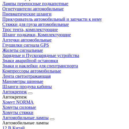
Лампы переносные подкапотные
Огнетушители автомобильные
Пневматические шланги
Прикуриватель автомобильный и запчасти к нему
Стяжки для груза автомобильные
Трос тента, комплектующие
Шланг подкачки, Комплектующие
Аптечки автомобильные
Глушилки сигнала GPS
Жилеты сигнальные
Зарядные и Пускозарядные устройства
Знаки аварийной остановки
Знаки и наклейки для спецтранспорта
Компрессоры автомобильные
Лента светоотражающая
Манометры шинные
Шланги продува кабины
Автокрепеж
Автокрепеж
Хомут NORMA
Хомуты силовые
Хомуты стяжки
Автомобильные лампы
Автомобильные лампы
12 В Китай