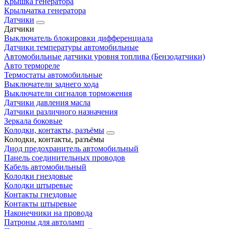
Крышка генератора
Крыльчатка генератора
Датчики
Датчики
Выключатель блокировки дифференциала
Датчики температуры автомобильные
Автомобильные датчики уровня топлива (Бензодатчики)
Авто термореле
Термостаты автомобильные
Выключатели заднего хода
Выключатели сигналов торможения
Датчики давления масла
Датчики различного назначения
Зеркала боковые
Колодки, контакты, разъёмы
Колодки, контакты, разъёмы
Диод предохранитель автомобильный
Панель соединительных проводов
Кабель автомобильный
Колодки гнездовые
Колодки штыревые
Контакты гнездовые
Контакты штыревые
Наконечники на провода
Патроны для автоламп