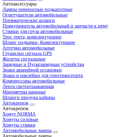
Автоаксессуары
Лампы переносные подкапотные
Огнетушители автомобильные
Пневматические шланги
Прикуриватель автомобильный и запчасти к нему
Стяжки для груза автомобильные
Трос тента, комплектующие
Шланг подкачки, Комплектующие
Аптечки автомобильные
Глушилки сигнала GPS
Жилеты сигнальные
Зарядные и Пускозарядные устройства
Знаки аварийной остановки
Знаки и наклейки для спецтранспорта
Компрессоры автомобильные
Лента светоотражающая
Манометры шинные
Шланги продува кабины
Автокрепеж
Автокрепеж
Хомут NORMA
Хомуты силовые
Хомуты стяжки
Автомобильные лампы
Автомобильные лампы