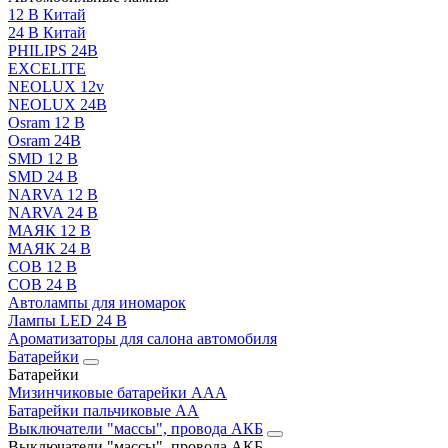
12 В Китай
24 В Китай
PHILIPS 24В
EXCELITE
NEOLUX 12v
NEOLUX 24В
Osram 12 В
Osram 24В
SMD 12 В
SMD 24 В
NARVA 12 В
NARVA 24 В
МАЯК 12 В
МАЯК 24 В
COB 12 В
COB 24 В
Автолампы для иномарок
Лампы LED 24 B
Ароматизаторы для салона автомобиля
Батарейки
Батарейки
Мизинчиковые батарейки AAA
Батарейки пальчиковые АА
Выключатели "массы", провода АКБ
Выключатели "массы", провода АКБ