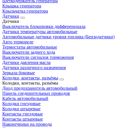
Щеткодержатель генератора
Крышка генератора
Крыльчатка генератора
Датчики
Датчики
Выключатель блокировки дифференциала
Датчики температуры автомобильные
Автомобильные датчики уровня топлива (Бензодатчики)
Авто термореле
Термостаты автомобильные
Выключатели заднего хода
Выключатели сигналов торможения
Датчики давления масла
Датчики различного назначения
Зеркала боковые
Колодки, контакты, разъёмы
Колодки, контакты, разъёмы
Диод предохранитель автомобильный
Панель соединительных проводов
Кабель автомобильный
Колодки гнездовые
Колодки штыревые
Контакты гнездовые
Контакты штыревые
Наконечники на провода