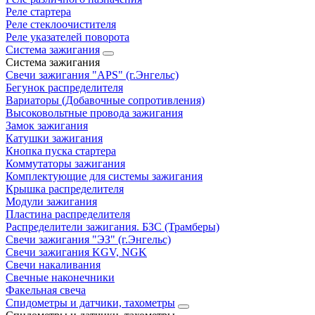
Реле стартера
Реле стеклоочистителя
Реле указателей поворота
Система зажигания
Система зажигания
Свечи зажигания "APS" (г.Энгельс)
Бегунок распределителя
Вариаторы (Добавочные сопротивления)
Высоковольтные провода зажигания
Замок зажигания
Катушки зажигания
Кнопка пуска стартера
Коммутаторы зажигания
Комплектующие для системы зажигания
Крышка распределителя
Модули зажигания
Пластина распределителя
Распределители зажигания. БЗС (Трамберы)
Свечи зажигания "ЭЗ" (г.Энгельс)
Свечи зажигания KGV, NGK
Свечи накаливания
Свечные наконечники
Факельная свеча
Спидометры и датчики, тахометры