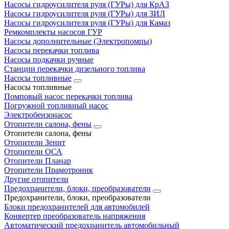
Насосы гидроусилителя руля (ГУРы) для КрАЗ
Насосы гидроусилителя руля (ГУРы) для ЗИЛ
Насосы гидроусилителя руля (ГУРы) для Камаз
Ремкомплекты насосов ГУР
Насосы дополнительные (Электропомпы)
Насосы перекачки топлива
Насосы подкачки ручные
Станции перекачки дизельного топлива
Насосы топливные
Насосы топливные
Помповый насос перекачки топлива
Погружной топливный насос
Электробензонасос
Отопители салона, фены
Отопители салона, фены
Отопители Зенит
Отопители ОСА
Отопители Планар
Отопители Прамотроник
Другие отопители
Предохранители, блоки, преобразователи
Предохранители, блоки, преобразователи
Блоки предохранителей для автомобилей
Конвертер преобразователь напряжения
Автоматический предохранитель автомобильный