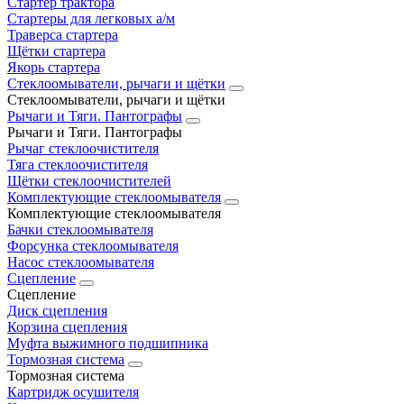
Стартер трактора
Стартеры для легковых а/м
Траверса стартера
Щётки стартера
Якорь стартера
Стеклоомыватели, рычаги и щётки
Стеклоомыватели, рычаги и щётки
Рычаги и Тяги. Пантографы
Рычаги и Тяги. Пантографы
Рычаг стеклоочистителя
Тяга стеклоочистителя
Щётки стеклоочистителей
Комплектующие стеклоомывателя
Комплектующие стеклоомывателя
Бачки стеклоомывателя
Форсунка стеклоомывателя
Насос стеклоомывателя
Сцепление
Сцепление
Диск сцепления
Корзина сцепления
Муфта выжимного подшипника
Тормозная система
Тормозная система
Картридж осушителя