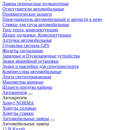
Лампы переносные подкапотные
Огнетушители автомобильные
Пневматические шланги
Прикуриватель автомобильный и запчасти к нему
Стяжки для груза автомобильные
Трос тента, комплектующие
Шланг подкачки, Комплектующие
Аптечки автомобильные
Глушилки сигнала GPS
Жилеты сигнальные
Зарядные и Пускозарядные устройства
Знаки аварийной остановки
Знаки и наклейки для спецтранспорта
Компрессоры автомобильные
Лента светоотражающая
Манометры шинные
Шланги продува кабины
Автокрепеж
Автокрепеж
Хомут NORMA
Хомуты силовые
Хомуты стяжки
Автомобильные лампы
Автомобильные лампы
12 В Китай