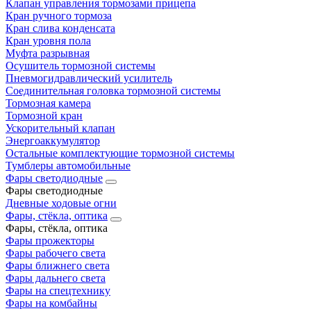
Клапан управления тормозами прицепа
Кран ручного тормоза
Кран слива конденсата
Кран уровня пола
Муфта разрывная
Осушитель тормозной системы
Пневмогидравлический усилитель
Соединительная головка тормозной системы
Тормозная камера
Тормозной кран
Ускорительный клапан
Энергоаккумулятор
Остальные комплектующие тормозной системы
Тумблеры автомобильные
Фары светодиодные
Фары светодиодные
Дневные ходовые огни
Фары, стёкла, оптика
Фары, стёкла, оптика
Фары прожекторы
Фары рабочего света
Фары ближнего света
Фары дальнего света
Фары на спецтехнику
Фары на комбайны