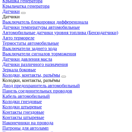
Крышка генератора
Крыльчатка генератора
Датчики
Датчики
Выключатель блокировки дифференциала
Датчики температуры автомобильные
Автомобильные датчики уровня топлива (Бензодатчики)
Авто термореле
Термостаты автомобильные
Выключатели заднего хода
Выключатели сигналов торможения
Датчики давления масла
Датчики различного назначения
Зеркала боковые
Колодки, контакты, разъёмы
Колодки, контакты, разъёмы
Диод предохранитель автомобильный
Панель соединительных проводов
Кабель автомобильный
Колодки гнездовые
Колодки штыревые
Контакты гнездовые
Контакты штыревые
Наконечники на провода
Патроны для автоламп