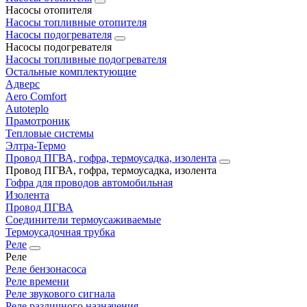
Насосы отопителя
Насосы топливные отопителя
Насосы подогревателя
Насосы подогревателя
Насосы топливные подогревателя
Остальные комплектующие
Адверс
Aero Comfort
Autoteplo
Прамотроник
Тепловые системы
Элтра-Термо
Провод ПГВА, гофра, термоусадка, изолента
Провод ПГВА, гофра, термоусадка, изолента
Гофра для проводов автомобильная
Изолента
Провод ПГВА
Соединители термоусаживаемые
Термоусадочная трубка
Реле
Реле
Реле бензонасоса
Реле времени
Реле звукового сигнала
Реле различного назначения