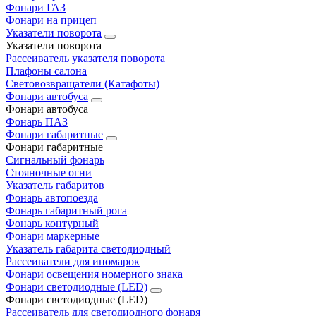
Фонари ГАЗ
Фонари на прицеп
Указатели поворота
Указатели поворота
Рассеиватель указателя поворота
Плафоны салона
Световозвращатели (Катафоты)
Фонари автобуса
Фонари автобуса
Фонарь ПАЗ
Фонари габаритные
Фонари габаритные
Сигнальный фонарь
Стояночные огни
Указатель габаритов
Фонарь автопоезда
Фонарь габаритный рога
Фонарь контурный
Фонари маркерные
Указатель габарита светодиодный
Рассеиватели для иномарок
Фонари освещения номерного знака
Фонари светодиодные (LED)
Фонари светодиодные (LED)
Рассеиватель для светодиодного фонаря