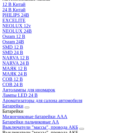
12 В Китай
24 В Китай
PHILIPS 24В
EXCELITE
NEOLUX 12v
NEOLUX 24В
Osram 12 В
Osram 24В
SMD 12 В
SMD 24 В
NARVA 12 В
NARVA 24 В
МАЯК 12 В
МАЯК 24 В
COB 12 В
COB 24 В
Автолампы для иномарок
Лампы LED 24 B
Ароматизаторы для салона автомобиля
Батарейки
Батарейки
Мизинчиковые батарейки AAA
Батарейки пальчиковые АА
Выключатели "массы", провода АКБ
Выключатели "массы", провода АКБ