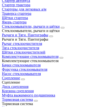
Стартер автобуса
Стартер трактора
Стартеры для легковых а/м
Траверса стартера
Щётки стартера
Якорь стартера
Стеклоомыватели, рычаги и щётки
Стеклоомыватели, рычаги и щётки
Рычаги и Тяги. Пантографы
Рычаги и Тяги. Пантографы
Рычаг стеклоочистителя
Тяга стеклоочистителя
Щётки стеклоочистителей
Комплектующие стеклоомывателя
Комплектующие стеклоомывателя
Бачки стеклоомывателя
Форсунка стеклоомывателя
Насос стеклоомывателя
Сцепление
Сцепление
Диск сцепления
Корзина сцепления
Муфта выжимного подшипника
Тормозная система
Тормозная система