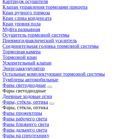
Картридж осушителя
Клапан управления тормозами прицепа
Кран ручного тормоза
Кран слива конденсата
Кран уровня пола
Муфта разрывная
Осушитель тормозной системы
Пневмогидравлический усилитель
Соединительная головка тормозной системы
Тормозная камера
Тормозной кран
Ускорительный клапан
Энергоаккумулятор
Остальные комплектующие тормозной системы
Тумблеры автомобильные
Фары светодиодные
Фары светодиодные
Дневные ходовые огни
Фары, стёкла, оптика
Фары, стёкла, оптика
Фары прожекторы
Фары рабочего света
Фары ближнего света
Фары дальнего света
Фары на спецтехнику