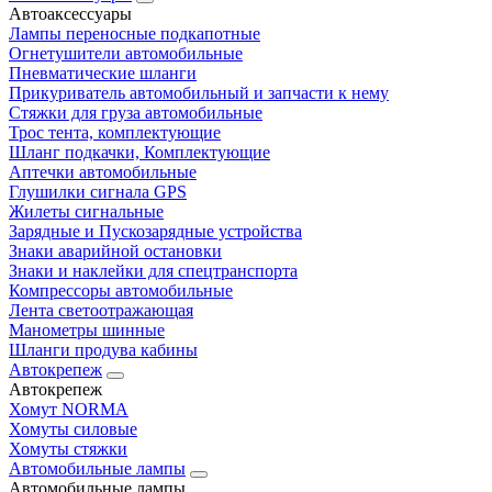
Автоаксессуары
Лампы переносные подкапотные
Огнетушители автомобильные
Пневматические шланги
Прикуриватель автомобильный и запчасти к нему
Стяжки для груза автомобильные
Трос тента, комплектующие
Шланг подкачки, Комплектующие
Аптечки автомобильные
Глушилки сигнала GPS
Жилеты сигнальные
Зарядные и Пускозарядные устройства
Знаки аварийной остановки
Знаки и наклейки для спецтранспорта
Компрессоры автомобильные
Лента светоотражающая
Манометры шинные
Шланги продува кабины
Автокрепеж
Автокрепеж
Хомут NORMA
Хомуты силовые
Хомуты стяжки
Автомобильные лампы
Автомобильные лампы