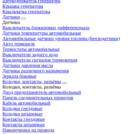
Щеткодержатель генератора
Крышка генератора
Крыльчатка генератора
Датчики
Датчики
Выключатель блокировки дифференциала
Датчики температуры автомобильные
Автомобильные датчики уровня топлива (Бензодатчики)
Авто термореле
Термостаты автомобильные
Выключатели заднего хода
Выключатели сигналов торможения
Датчики давления масла
Датчики различного назначения
Зеркала боковые
Колодки, контакты, разъёмы
Колодки, контакты, разъёмы
Диод предохранитель автомобильный
Панель соединительных проводов
Кабель автомобильный
Колодки гнездовые
Колодки штыревые
Контакты гнездовые
Контакты штыревые
Наконечники на провода