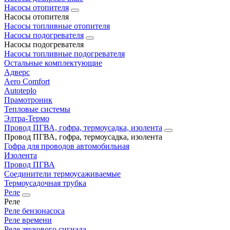
Насосы отопителя
Насосы отопителя
Насосы топливные отопителя
Насосы подогревателя
Насосы подогревателя
Насосы топливные подогревателя
Остальные комплектующие
Адверс
Aero Comfort
Autoteplo
Прамотроник
Тепловые системы
Элтра-Термо
Провод ПГВА, гофра, термоусадка, изолента
Провод ПГВА, гофра, термоусадка, изолента
Гофра для проводов автомобильная
Изолента
Провод ПГВА
Соединители термоусаживаемые
Термоусадочная трубка
Реле
Реле
Реле бензонасоса
Реле времени
Реле звукового сигнала