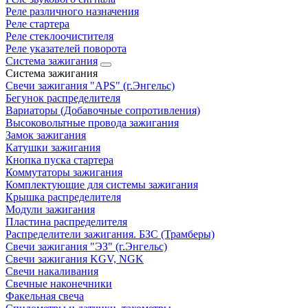
Реле различного назначения
Реле стартера
Реле стеклоочистителя
Реле указателей поворота
Система зажигания
Система зажигания
Свечи зажигания "APS" (г.Энгельс)
Бегунок распределителя
Вариаторы (Добавочные сопротивления)
Высоковольтные провода зажигания
Замок зажигания
Катушки зажигания
Кнопка пуска стартера
Коммутаторы зажигания
Комплектующие для системы зажигания
Крышка распределителя
Модули зажигания
Пластина распределителя
Распределители зажигания. БЗС (Трамберы)
Свечи зажигания "ЭЗ" (г.Энгельс)
Свечи зажигания KGV, NGK
Свечи накаливания
Свечные наконечники
Факельная свеча