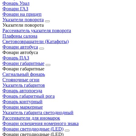
Фонарь Урал
Фонари ГАЗ
Фонари на прицеп
Указатели поворота
Указатели поворота
Рассеиватель указателя поворота
Плафоны салона
Световозвращатели (Катафоты)
Фонари автобуса
Фонари автобуса
Фонарь ПАЗ
Фонари габаритные
Фонари габаритные
Сигнальный фонарь
Стояночные огни
Указатель габаритов
Фонарь автопоезда
Фонарь габаритный рога
Фонарь контурный
Фонари маркерные
Указатель габарита светодиодный
Рассеиватели для иномарок
Фонари освещения номерного знака
Фонари светодиодные (LED)
Фонари светодиодные (LED)