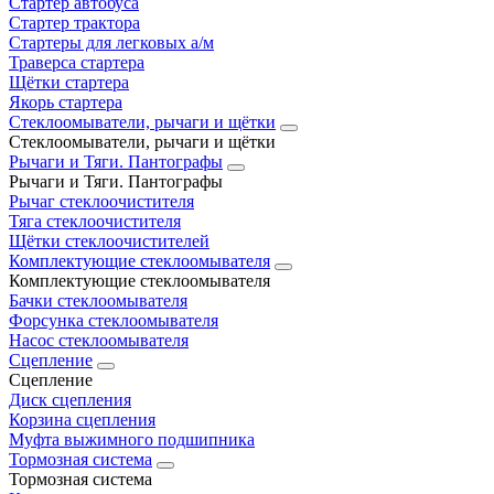
Стартер автобуса
Стартер трактора
Стартеры для легковых а/м
Траверса стартера
Щётки стартера
Якорь стартера
Стеклоомыватели, рычаги и щётки
Стеклоомыватели, рычаги и щётки
Рычаги и Тяги. Пантографы
Рычаги и Тяги. Пантографы
Рычаг стеклоочистителя
Тяга стеклоочистителя
Щётки стеклоочистителей
Комплектующие стеклоомывателя
Комплектующие стеклоомывателя
Бачки стеклоомывателя
Форсунка стеклоомывателя
Насос стеклоомывателя
Сцепление
Сцепление
Диск сцепления
Корзина сцепления
Муфта выжимного подшипника
Тормозная система
Тормозная система