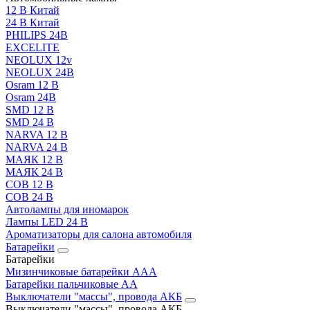
12 В Китай
24 В Китай
PHILIPS 24В
EXCELITE
NEOLUX 12v
NEOLUX 24В
Osram 12 В
Osram 24В
SMD 12 В
SMD 24 В
NARVA 12 В
NARVA 24 В
МАЯК 12 В
МАЯК 24 В
COB 12 В
COB 24 В
Автолампы для иномарок
Лампы LED 24 B
Ароматизаторы для салона автомобиля
Батарейки
Батарейки
Мизинчиковые батарейки AAA
Батарейки пальчиковые АА
Выключатели "массы", провода АКБ
Выключатели "массы", провода АКБ