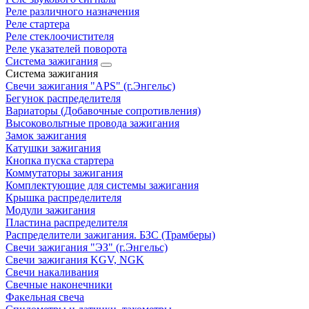
Реле различного назначения
Реле стартера
Реле стеклоочистителя
Реле указателей поворота
Система зажигания
Система зажигания
Свечи зажигания "APS" (г.Энгельс)
Бегунок распределителя
Вариаторы (Добавочные сопротивления)
Высоковольтные провода зажигания
Замок зажигания
Катушки зажигания
Кнопка пуска стартера
Коммутаторы зажигания
Комплектующие для системы зажигания
Крышка распределителя
Модули зажигания
Пластина распределителя
Распределители зажигания. БЗС (Трамберы)
Свечи зажигания "ЭЗ" (г.Энгельс)
Свечи зажигания KGV, NGK
Свечи накаливания
Свечные наконечники
Факельная свеча