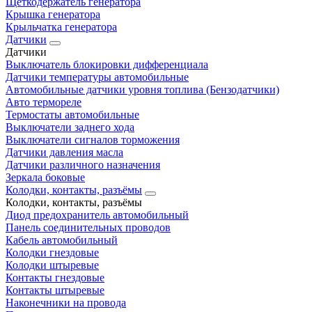
Щеткодержатель генератора
Крышка генератора
Крыльчатка генератора
Датчики
Датчики
Выключатель блокировки дифференциала
Датчики температуры автомобильные
Автомобильные датчики уровня топлива (Бензодатчики)
Авто термореле
Термостаты автомобильные
Выключатели заднего хода
Выключатели сигналов торможения
Датчики давления масла
Датчики различного назначения
Зеркала боковые
Колодки, контакты, разъёмы
Колодки, контакты, разъёмы
Диод предохранитель автомобильный
Панель соединительных проводов
Кабель автомобильный
Колодки гнездовые
Колодки штыревые
Контакты гнездовые
Контакты штыревые
Наконечники на провода