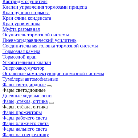
Картридж осушителя
Клапан управления тормозами прицепа
Кран ручного тормоза
Кран слива конденсата
Кран уровня пола
Муфта разрывная
Осушитель тормозной системы
Пневмогидравлический усилитель
Соединительная головка тормозной системы
Тормозная камера
Тормозной кран
Ускорительный клапан
Энергоаккумулятор
Остальные комплектующие тормозной системы
Тумблеры автомобильные
Фары светодиодные
Фары светодиодные
Дневные ходовые огни
Фары, стёкла, оптика
Фары, стёкла, оптика
Фары прожекторы
Фары рабочего света
Фары ближнего света
Фары дальнего света
Фары на спецтехнику