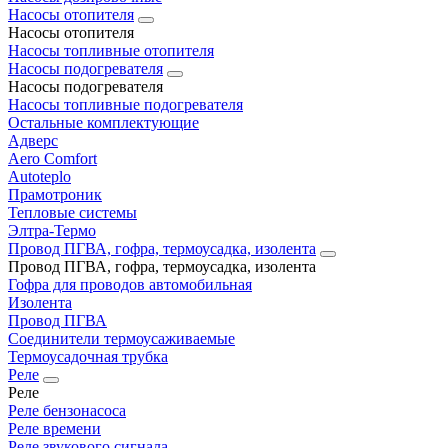
Насосы отопителя
Насосы отопителя
Насосы топливные отопителя
Насосы подогревателя
Насосы подогревателя
Насосы топливные подогревателя
Остальные комплектующие
Адверс
Aero Comfort
Autoteplo
Прамотроник
Тепловые системы
Элтра-Термо
Провод ПГВА, гофра, термоусадка, изолента
Провод ПГВА, гофра, термоусадка, изолента
Гофра для проводов автомобильная
Изолента
Провод ПГВА
Соединители термоусаживаемые
Термоусадочная трубка
Реле
Реле
Реле бензонасоса
Реле времени
Реле звукового сигнала