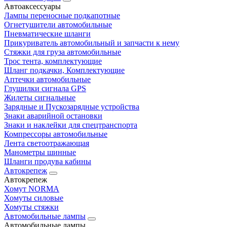
Автоаксессуары
Лампы переносные подкапотные
Огнетушители автомобильные
Пневматические шланги
Прикуриватель автомобильный и запчасти к нему
Стяжки для груза автомобильные
Трос тента, комплектующие
Шланг подкачки, Комплектующие
Аптечки автомобильные
Глушилки сигнала GPS
Жилеты сигнальные
Зарядные и Пускозарядные устройства
Знаки аварийной остановки
Знаки и наклейки для спецтранспорта
Компрессоры автомобильные
Лента светоотражающая
Манометры шинные
Шланги продува кабины
Автокрепеж
Автокрепеж
Хомут NORMA
Хомуты силовые
Хомуты стяжки
Автомобильные лампы
Автомобильные лампы