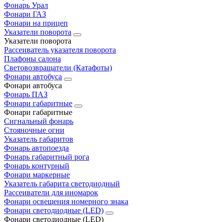
Фонарь Урал
Фонари ГАЗ
Фонари на прицеп
Указатели поворота
Указатели поворота
Рассеиватель указателя поворота
Плафоны салона
Световозвращатели (Катафоты)
Фонари автобуса
Фонари автобуса
Фонарь ПАЗ
Фонари габаритные
Фонари габаритные
Сигнальный фонарь
Стояночные огни
Указатель габаритов
Фонарь автопоезда
Фонарь габаритный рога
Фонарь контурный
Фонари маркерные
Указатель габарита светодиодный
Рассеиватели для иномарок
Фонари освещения номерного знака
Фонари светодиодные (LED)
Фонари светодиодные (LED)