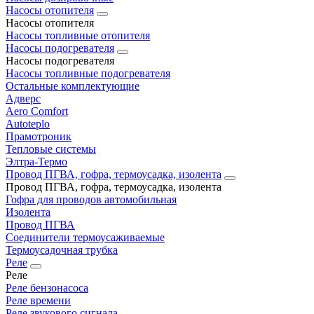
Насосы отопителя
Насосы отопителя
Насосы топливные отопителя
Насосы подогревателя
Насосы подогревателя
Насосы топливные подогревателя
Остальные комплектующие
Адверс
Aero Comfort
Autoteplo
Прамотроник
Тепловые системы
Элтра-Термо
Провод ПГВА, гофра, термоусадка, изолента
Провод ПГВА, гофра, термоусадка, изолента
Гофра для проводов автомобильная
Изолента
Провод ПГВА
Соединители термоусаживаемые
Термоусадочная трубка
Реле
Реле
Реле бензонасоса
Реле времени
Реле звукового сигнала