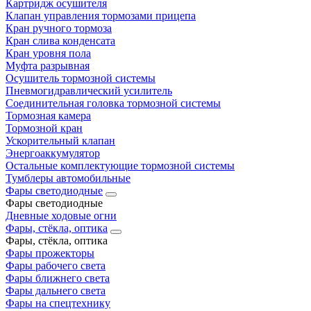
Картридж осушителя
Клапан управления тормозами прицепа
Кран ручного тормоза
Кран слива конденсата
Кран уровня пола
Муфта разрывная
Осушитель тормозной системы
Пневмогидравлический усилитель
Соединительная головка тормозной системы
Тормозная камера
Тормозной кран
Ускорительный клапан
Энергоаккумулятор
Остальные комплектующие тормозной системы
Тумблеры автомобильные
Фары светодиодные
Фары светодиодные
Дневные ходовые огни
Фары, стёкла, оптика
Фары, стёкла, оптика
Фары прожекторы
Фары рабочего света
Фары ближнего света
Фары дальнего света
Фары на спецтехнику