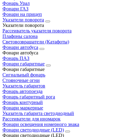
Фонарь Урал
Фонари ГАЗ
Фонари на прицеп
Указатели поворота
Указатели поворота
Рассеиватель указателя поворота
Плафоны салона
Световозвращатели (Катафоты)
Фонари автобуса
Фонари автобуса
Фонарь ПАЗ
Фонари габаритные
Фонари габаритные
Сигнальный фонарь
Стояночные огни
Указатель габаритов
Фонарь автопоезда
Фонарь габаритный рога
Фонарь контурный
Фонари маркерные
Указатель габарита светодиодный
Рассеиватели для иномарок
Фонари освещения номерного знака
Фонари светодиодные (LED)
Фонари светодиодные (LED)