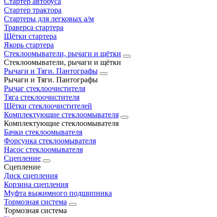
Стартер автобуса
Стартер трактора
Стартеры для легковых а/м
Траверса стартера
Щётки стартера
Якорь стартера
Стеклоомыватели, рычаги и щётки
Стеклоомыватели, рычаги и щётки
Рычаги и Тяги. Пантографы
Рычаги и Тяги. Пантографы
Рычаг стеклоочистителя
Тяга стеклоочистителя
Щётки стеклоочистителей
Комплектующие стеклоомывателя
Комплектующие стеклоомывателя
Бачки стеклоомывателя
Форсунка стеклоомывателя
Насос стеклоомывателя
Сцепление
Сцепление
Диск сцепления
Корзина сцепления
Муфта выжимного подшипника
Тормозная система
Тормозная система