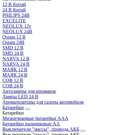
12 В Китай
24 В Китай
PHILIPS 24В
EXCELITE
NEOLUX 12v
NEOLUX 24В
Osram 12 В
Osram 24В
SMD 12 В
SMD 24 В
NARVA 12 В
NARVA 24 В
МАЯК 12 В
МАЯК 24 В
COB 12 В
COB 24 В
Автолампы для иномарок
Лампы LED 24 B
Ароматизаторы для салона автомобиля
Батарейки
Батарейки
Мизинчиковые батарейки AAA
Батарейки пальчиковые АА
Выключатели "массы", провода АКБ
Выключатели "массы", провода АКБ