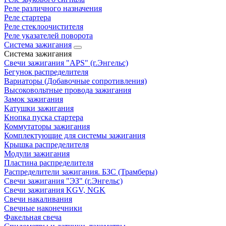
Реле различного назначения
Реле стартера
Реле стеклоочистителя
Реле указателей поворота
Система зажигания
Система зажигания
Свечи зажигания "APS" (г.Энгельс)
Бегунок распределителя
Вариаторы (Добавочные сопротивления)
Высоковольтные провода зажигания
Замок зажигания
Катушки зажигания
Кнопка пуска стартера
Коммутаторы зажигания
Комплектующие для системы зажигания
Крышка распределителя
Модули зажигания
Пластина распределителя
Распределители зажигания. БЗС (Трамберы)
Свечи зажигания "ЭЗ" (г.Энгельс)
Свечи зажигания KGV, NGK
Свечи накаливания
Свечные наконечники
Факельная свеча