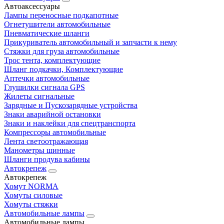
Автоаксессуары
Лампы переносные подкапотные
Огнетушители автомобильные
Пневматические шланги
Прикуриватель автомобильный и запчасти к нему
Стяжки для груза автомобильные
Трос тента, комплектующие
Шланг подкачки, Комплектующие
Аптечки автомобильные
Глушилки сигнала GPS
Жилеты сигнальные
Зарядные и Пускозарядные устройства
Знаки аварийной остановки
Знаки и наклейки для спецтранспорта
Компрессоры автомобильные
Лента светоотражающая
Манометры шинные
Шланги продува кабины
Автокрепеж
Автокрепеж
Хомут NORMA
Хомуты силовые
Хомуты стяжки
Автомобильные лампы
Автомобильные лампы