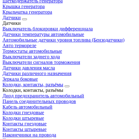
Щеткодержатель генератора
Крышка генератора
Крыльчатка генератора
Датчики
Датчики
Выключатель блокировки дифференциала
Датчики температуры автомобильные
Автомобильные датчики уровня топлива (Бензодатчики)
Авто термореле
Термостаты автомобильные
Выключатели заднего хода
Выключатели сигналов торможения
Датчики давления масла
Датчики различного назначения
Зеркала боковые
Колодки, контакты, разъёмы
Колодки, контакты, разъёмы
Диод предохранитель автомобильный
Панель соединительных проводов
Кабель автомобильный
Колодки гнездовые
Колодки штыревые
Контакты гнездовые
Контакты штыревые
Наконечники на провода