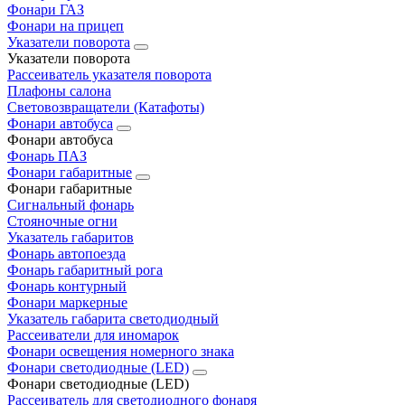
Фонари ГАЗ
Фонари на прицеп
Указатели поворота
Указатели поворота
Рассеиватель указателя поворота
Плафоны салона
Световозвращатели (Катафоты)
Фонари автобуса
Фонари автобуса
Фонарь ПАЗ
Фонари габаритные
Фонари габаритные
Сигнальный фонарь
Стояночные огни
Указатель габаритов
Фонарь автопоезда
Фонарь габаритный рога
Фонарь контурный
Фонари маркерные
Указатель габарита светодиодный
Рассеиватели для иномарок
Фонари освещения номерного знака
Фонари светодиодные (LED)
Фонари светодиодные (LED)
Рассеиватель для светодиодного фонаря