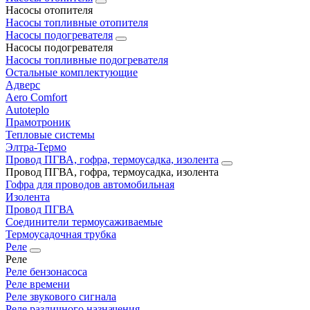
Насосы отопителя
Насосы топливные отопителя
Насосы подогревателя
Насосы подогревателя
Насосы топливные подогревателя
Остальные комплектующие
Адверс
Aero Comfort
Autoteplo
Прамотроник
Тепловые системы
Элтра-Термо
Провод ПГВА, гофра, термоусадка, изолента
Провод ПГВА, гофра, термоусадка, изолента
Гофра для проводов автомобильная
Изолента
Провод ПГВА
Соединители термоусаживаемые
Термоусадочная трубка
Реле
Реле
Реле бензонасоса
Реле времени
Реле звукового сигнала
Реле различного назначения