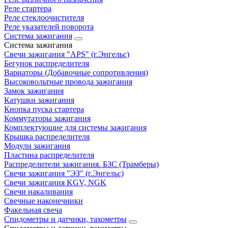
Реле стартера
Реле стеклоочистителя
Реле указателей поворота
Система зажигания
Система зажигания
Свечи зажигания "APS" (г.Энгельс)
Бегунок распределителя
Вариаторы (Добавочные сопротивления)
Высоковольтные провода зажигания
Замок зажигания
Катушки зажигания
Кнопка пуска стартера
Коммутаторы зажигания
Комплектующие для системы зажигания
Крышка распределителя
Модули зажигания
Пластина распределителя
Распределители зажигания. БЗС (Трамберы)
Свечи зажигания "ЭЗ" (г.Энгельс)
Свечи зажигания KGV, NGK
Свечи накаливания
Свечные наконечники
Факельная свеча
Спидометры и датчики, тахометры