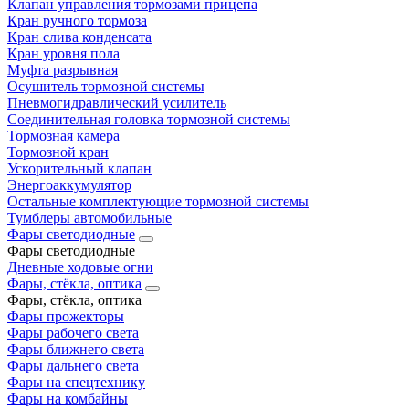
Клапан управления тормозами прицепа
Кран ручного тормоза
Кран слива конденсата
Кран уровня пола
Муфта разрывная
Осушитель тормозной системы
Пневмогидравлический усилитель
Соединительная головка тормозной системы
Тормозная камера
Тормозной кран
Ускорительный клапан
Энергоаккумулятор
Остальные комплектующие тормозной системы
Тумблеры автомобильные
Фары светодиодные
Фары светодиодные
Дневные ходовые огни
Фары, стёкла, оптика
Фары, стёкла, оптика
Фары прожекторы
Фары рабочего света
Фары ближнего света
Фары дальнего света
Фары на спецтехнику
Фары на комбайны