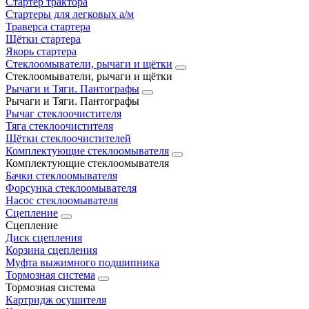
Стартер трактора
Стартеры для легковых а/м
Траверса стартера
Щётки стартера
Якорь стартера
Стеклоомыватели, рычаги и щётки
Стеклоомыватели, рычаги и щётки
Рычаги и Тяги. Пантографы
Рычаги и Тяги. Пантографы
Рычаг стеклоочистителя
Тяга стеклоочистителя
Щётки стеклоочистителей
Комплектующие стеклоомывателя
Комплектующие стеклоомывателя
Бачки стеклоомывателя
Форсунка стеклоомывателя
Насос стеклоомывателя
Сцепление
Сцепление
Диск сцепления
Корзина сцепления
Муфта выжимного подшипника
Тормозная система
Тормозная система
Картридж осушителя