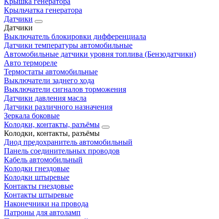
Крышка генератора
Крыльчатка генератора
Датчики
Датчики
Выключатель блокировки дифференциала
Датчики температуры автомобильные
Автомобильные датчики уровня топлива (Бензодатчики)
Авто термореле
Термостаты автомобильные
Выключатели заднего хода
Выключатели сигналов торможения
Датчики давления масла
Датчики различного назначения
Зеркала боковые
Колодки, контакты, разъёмы
Колодки, контакты, разъёмы
Диод предохранитель автомобильный
Панель соединительных проводов
Кабель автомобильный
Колодки гнездовые
Колодки штыревые
Контакты гнездовые
Контакты штыревые
Наконечники на провода
Патроны для автоламп