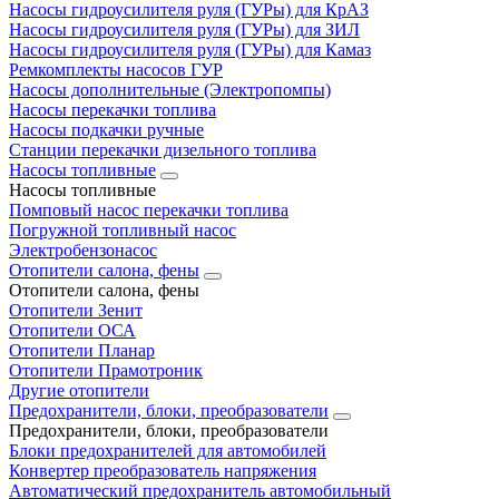
Насосы гидроусилителя руля (ГУРы) для КрАЗ
Насосы гидроусилителя руля (ГУРы) для ЗИЛ
Насосы гидроусилителя руля (ГУРы) для Камаз
Ремкомплекты насосов ГУР
Насосы дополнительные (Электропомпы)
Насосы перекачки топлива
Насосы подкачки ручные
Станции перекачки дизельного топлива
Насосы топливные
Насосы топливные
Помповый насос перекачки топлива
Погружной топливный насос
Электробензонасос
Отопители салона, фены
Отопители салона, фены
Отопители Зенит
Отопители ОСА
Отопители Планар
Отопители Прамотроник
Другие отопители
Предохранители, блоки, преобразователи
Предохранители, блоки, преобразователи
Блоки предохранителей для автомобилей
Конвертер преобразователь напряжения
Автоматический предохранитель автомобильный