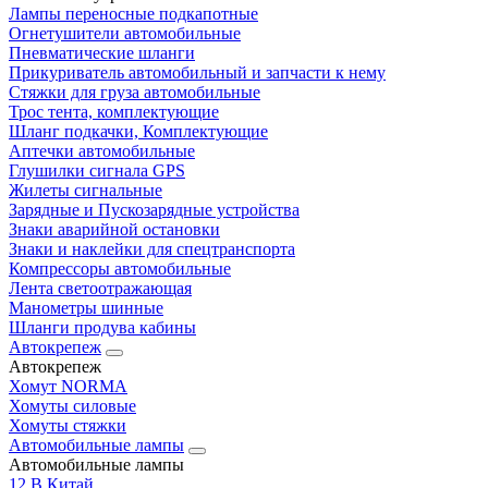
Лампы переносные подкапотные
Огнетушители автомобильные
Пневматические шланги
Прикуриватель автомобильный и запчасти к нему
Стяжки для груза автомобильные
Трос тента, комплектующие
Шланг подкачки, Комплектующие
Аптечки автомобильные
Глушилки сигнала GPS
Жилеты сигнальные
Зарядные и Пускозарядные устройства
Знаки аварийной остановки
Знаки и наклейки для спецтранспорта
Компрессоры автомобильные
Лента светоотражающая
Манометры шинные
Шланги продува кабины
Автокрепеж
Автокрепеж
Хомут NORMA
Хомуты силовые
Хомуты стяжки
Автомобильные лампы
Автомобильные лампы
12 В Китай