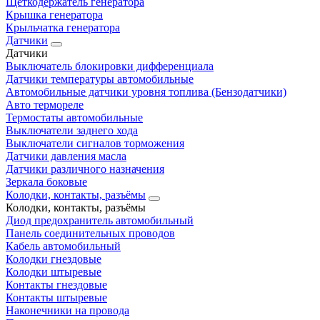
Щеткодержатель генератора
Крышка генератора
Крыльчатка генератора
Датчики
Датчики
Выключатель блокировки дифференциала
Датчики температуры автомобильные
Автомобильные датчики уровня топлива (Бензодатчики)
Авто термореле
Термостаты автомобильные
Выключатели заднего хода
Выключатели сигналов торможения
Датчики давления масла
Датчики различного назначения
Зеркала боковые
Колодки, контакты, разъёмы
Колодки, контакты, разъёмы
Диод предохранитель автомобильный
Панель соединительных проводов
Кабель автомобильный
Колодки гнездовые
Колодки штыревые
Контакты гнездовые
Контакты штыревые
Наконечники на провода