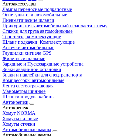
Автоаксессуары
Лампы переносные подкапотные
Огнетушители автомобильные
Пневматические шланги
Прикуриватель автомобильный и запчасти к нему
Стяжки для груза автомобильные
Трос тента, комплектующие
Шланг подкачки, Комплектующие
Аптечки автомобильные
Глушилки сигнала GPS
Жилеты сигнальные
Зарядные и Пускозарядные устройства
Знаки аварийной остановки
Знаки и наклейки для спецтранспорта
Компрессоры автомобильные
Лента светоотражающая
Манометры шинные
Шланги продува кабины
Автокрепеж
Автокрепеж
Хомут NORMA
Хомуты силовые
Хомуты стяжки
Автомобильные лампы
Автомобильные лампы