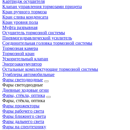
Картридж осушителя
Клапан управления тормозами прицепа
Кран ручного тормоза
Кран слива конденсата
Кран уровня пола
Муфта разрывная
Осушитель тормозной системы
Пневмогидравлический усилитель
Соединительная головка тормозной системы
Тормозная камера
Тормозной кран
Ускорительный клапан
Энергоаккумулятор
Остальные комплектующие тормозной системы
Тумблеры автомобильные
Фары светодиодные
Фары светодиодные
Дневные ходовые огни
Фары, стёкла, оптика
Фары, стёкла, оптика
Фары прожекторы
Фары рабочего света
Фары ближнего света
Фары дальнего света
Фары на спецтехнику