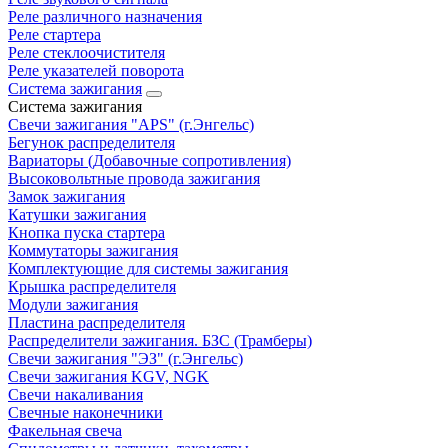
Реле различного назначения
Реле стартера
Реле стеклоочистителя
Реле указателей поворота
Система зажигания
Система зажигания
Свечи зажигания "APS" (г.Энгельс)
Бегунок распределителя
Вариаторы (Добавочные сопротивления)
Высоковольтные провода зажигания
Замок зажигания
Катушки зажигания
Кнопка пуска стартера
Коммутаторы зажигания
Комплектующие для системы зажигания
Крышка распределителя
Модули зажигания
Пластина распределителя
Распределители зажигания. БЗС (Трамберы)
Свечи зажигания "ЭЗ" (г.Энгельс)
Свечи зажигания KGV, NGK
Свечи накаливания
Свечные наконечники
Факельная свеча