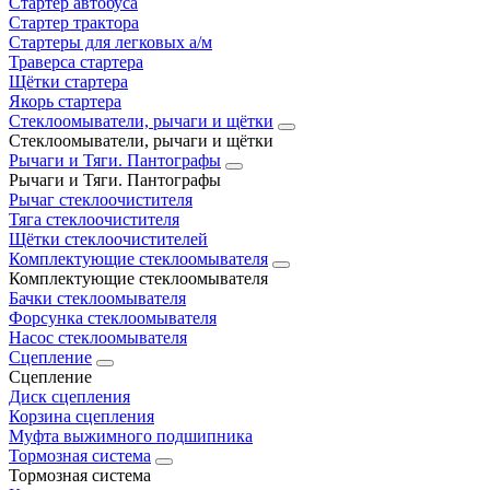
Стартер автобуса
Стартер трактора
Стартеры для легковых а/м
Траверса стартера
Щётки стартера
Якорь стартера
Стеклоомыватели, рычаги и щётки
Стеклоомыватели, рычаги и щётки
Рычаги и Тяги. Пантографы
Рычаги и Тяги. Пантографы
Рычаг стеклоочистителя
Тяга стеклоочистителя
Щётки стеклоочистителей
Комплектующие стеклоомывателя
Комплектующие стеклоомывателя
Бачки стеклоомывателя
Форсунка стеклоомывателя
Насос стеклоомывателя
Сцепление
Сцепление
Диск сцепления
Корзина сцепления
Муфта выжимного подшипника
Тормозная система
Тормозная система