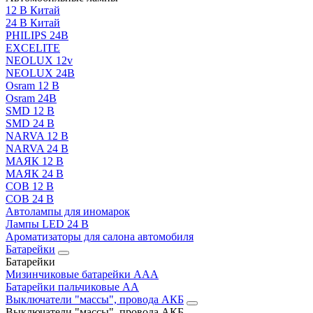
12 В Китай
24 В Китай
PHILIPS 24В
EXCELITE
NEOLUX 12v
NEOLUX 24В
Osram 12 В
Osram 24В
SMD 12 В
SMD 24 В
NARVA 12 В
NARVA 24 В
МАЯК 12 В
МАЯК 24 В
COB 12 В
COB 24 В
Автолампы для иномарок
Лампы LED 24 B
Ароматизаторы для салона автомобиля
Батарейки
Батарейки
Мизинчиковые батарейки AAA
Батарейки пальчиковые АА
Выключатели "массы", провода АКБ
Выключатели "массы", провода АКБ