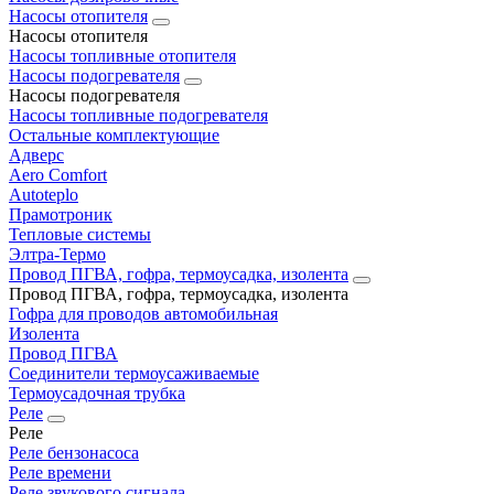
Насосы отопителя
Насосы отопителя
Насосы топливные отопителя
Насосы подогревателя
Насосы подогревателя
Насосы топливные подогревателя
Остальные комплектующие
Адверс
Aero Comfort
Autoteplo
Прамотроник
Тепловые системы
Элтра-Термо
Провод ПГВА, гофра, термоусадка, изолента
Провод ПГВА, гофра, термоусадка, изолента
Гофра для проводов автомобильная
Изолента
Провод ПГВА
Соединители термоусаживаемые
Термоусадочная трубка
Реле
Реле
Реле бензонасоса
Реле времени
Реле звукового сигнала