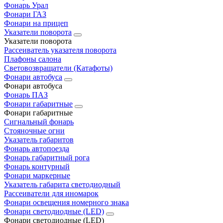
Фонарь Урал
Фонари ГАЗ
Фонари на прицеп
Указатели поворота
Указатели поворота
Рассеиватель указателя поворота
Плафоны салона
Световозвращатели (Катафоты)
Фонари автобуса
Фонари автобуса
Фонарь ПАЗ
Фонари габаритные
Фонари габаритные
Сигнальный фонарь
Стояночные огни
Указатель габаритов
Фонарь автопоезда
Фонарь габаритный рога
Фонарь контурный
Фонари маркерные
Указатель габарита светодиодный
Рассеиватели для иномарок
Фонари освещения номерного знака
Фонари светодиодные (LED)
Фонари светодиодные (LED)