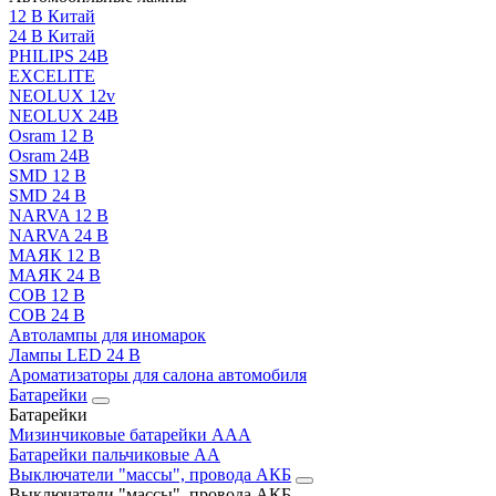
12 В Китай
24 В Китай
PHILIPS 24В
EXCELITE
NEOLUX 12v
NEOLUX 24В
Osram 12 В
Osram 24В
SMD 12 В
SMD 24 В
NARVA 12 В
NARVA 24 В
МАЯК 12 В
МАЯК 24 В
COB 12 В
COB 24 В
Автолампы для иномарок
Лампы LED 24 B
Ароматизаторы для салона автомобиля
Батарейки
Батарейки
Мизинчиковые батарейки AAA
Батарейки пальчиковые АА
Выключатели "массы", провода АКБ
Выключатели "массы", провода АКБ