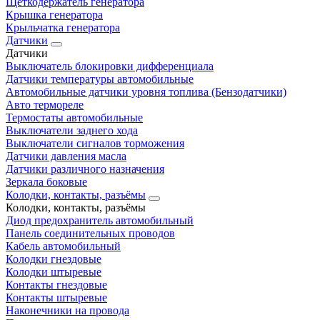
Щеткодержатель генератора
Крышка генератора
Крыльчатка генератора
Датчики
Датчики
Выключатель блокировки дифференциала
Датчики температуры автомобильные
Автомобильные датчики уровня топлива (Бензодатчики)
Авто термореле
Термостаты автомобильные
Выключатели заднего хода
Выключатели сигналов торможения
Датчики давления масла
Датчики различного назначения
Зеркала боковые
Колодки, контакты, разъёмы
Колодки, контакты, разъёмы
Диод предохранитель автомобильный
Панель соединительных проводов
Кабель автомобильный
Колодки гнездовые
Колодки штыревые
Контакты гнездовые
Контакты штыревые
Наконечники на провода