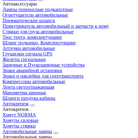
Автоаксессуары
Лампы переносные подкапотные
Огнетушители автомобильные
Пневматические шланги
Прикуриватель автомобильный и запчасти к нему
Стяжки для груза автомобильные
Трос тента, комплектующие
Шланг подкачки, Комплектующие
Аптечки автомобильные
Глушилки сигнала GPS
Жилеты сигнальные
Зарядные и Пускозарядные устройства
Знаки аварийной остановки
Знаки и наклейки для спецтранспорта
Компрессоры автомобильные
Лента светоотражающая
Манометры шинные
Шланги продува кабины
Автокрепеж
Автокрепеж
Хомут NORMA
Хомуты силовые
Хомуты стяжки
Автомобильные лампы
Автомобильные лампы