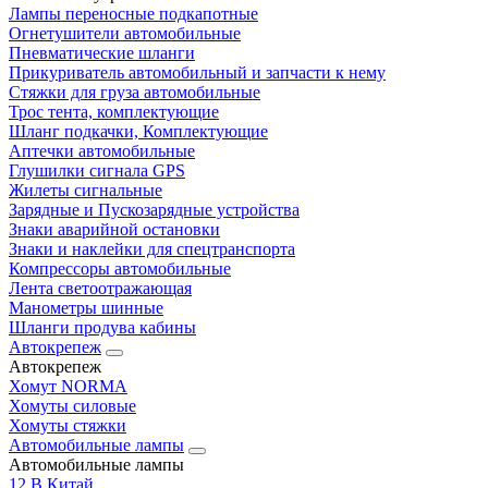
Лампы переносные подкапотные
Огнетушители автомобильные
Пневматические шланги
Прикуриватель автомобильный и запчасти к нему
Стяжки для груза автомобильные
Трос тента, комплектующие
Шланг подкачки, Комплектующие
Аптечки автомобильные
Глушилки сигнала GPS
Жилеты сигнальные
Зарядные и Пускозарядные устройства
Знаки аварийной остановки
Знаки и наклейки для спецтранспорта
Компрессоры автомобильные
Лента светоотражающая
Манометры шинные
Шланги продува кабины
Автокрепеж
Автокрепеж
Хомут NORMA
Хомуты силовые
Хомуты стяжки
Автомобильные лампы
Автомобильные лампы
12 В Китай