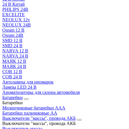
24 В Китай
PHILIPS 24В
EXCELITE
NEOLUX 12v
NEOLUX 24В
Osram 12 В
Osram 24В
SMD 12 В
SMD 24 В
NARVA 12 В
NARVA 24 В
МАЯК 12 В
МАЯК 24 В
COB 12 В
COB 24 В
Автолампы для иномарок
Лампы LED 24 B
Ароматизаторы для салона автомобиля
Батарейки
Батарейки
Мизинчиковые батарейки AAA
Батарейки пальчиковые АА
Выключатели "массы", провода АКБ
Выключатели "массы", провода АКБ
Выключатель массы