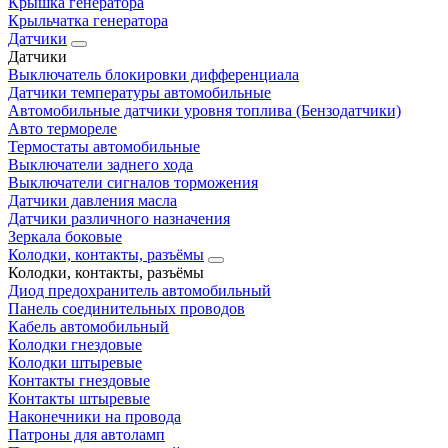
Крышка генератора
Крыльчатка генератора
Датчики
Датчики
Выключатель блокировки дифференциала
Датчики температуры автомобильные
Автомобильные датчики уровня топлива (Бензодатчики)
Авто термореле
Термостаты автомобильные
Выключатели заднего хода
Выключатели сигналов торможения
Датчики давления масла
Датчики различного назначения
Зеркала боковые
Колодки, контакты, разъёмы
Колодки, контакты, разъёмы
Диод предохранитель автомобильный
Панель соединительных проводов
Кабель автомобильный
Колодки гнездовые
Колодки штыревые
Контакты гнездовые
Контакты штыревые
Наконечники на провода
Патроны для автоламп