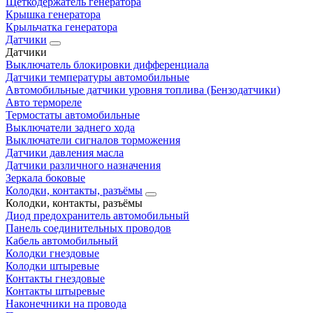
Щеткодержатель генератора
Крышка генератора
Крыльчатка генератора
Датчики
Датчики
Выключатель блокировки дифференциала
Датчики температуры автомобильные
Автомобильные датчики уровня топлива (Бензодатчики)
Авто термореле
Термостаты автомобильные
Выключатели заднего хода
Выключатели сигналов торможения
Датчики давления масла
Датчики различного назначения
Зеркала боковые
Колодки, контакты, разъёмы
Колодки, контакты, разъёмы
Диод предохранитель автомобильный
Панель соединительных проводов
Кабель автомобильный
Колодки гнездовые
Колодки штыревые
Контакты гнездовые
Контакты штыревые
Наконечники на провода