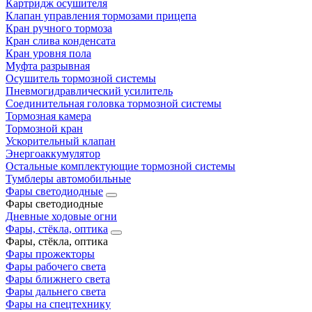
Картридж осушителя
Клапан управления тормозами прицепа
Кран ручного тормоза
Кран слива конденсата
Кран уровня пола
Муфта разрывная
Осушитель тормозной системы
Пневмогидравлический усилитель
Соединительная головка тормозной системы
Тормозная камера
Тормозной кран
Ускорительный клапан
Энергоаккумулятор
Остальные комплектующие тормозной системы
Тумблеры автомобильные
Фары светодиодные
Фары светодиодные
Дневные ходовые огни
Фары, стёкла, оптика
Фары, стёкла, оптика
Фары прожекторы
Фары рабочего света
Фары ближнего света
Фары дальнего света
Фары на спецтехнику