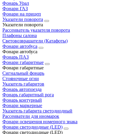
Фонарь Урал
Фонари ГАЗ
Фонари на прицеп
Указатели поворота
Указатели поворота
Рассеиватель указателя поворота
Плафоны салона
Световозвращатели (Катафоты)
Фонари автобуса
Фонари автобуса
Фонарь ПАЗ
Фонари габаритные
Фонари габаритные
Сигнальный фонарь
Стояночные огни
Указатель габаритов
Фонарь автопоезда
Фонарь габаритный рога
Фонарь контурный
Фонари маркерные
Указатель габарита светодиодный
Рассеиватели для иномарок
Фонари освещения номерного знака
Фонари светодиодные (LED)
Фонари светодиодные (LED)