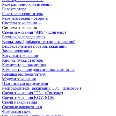
Реле различного назначения
Реле стартера
Реле стеклоочистителя
Реле указателей поворота
Система зажигания
Система зажигания
Свечи зажигания "APS" (г.Энгельс)
Бегунок распределителя
Вариаторы (Добавочные сопротивления)
Высоковольтные провода зажигания
Замок зажигания
Катушки зажигания
Кнопка пуска стартера
Коммутаторы зажигания
Комплектующие для системы зажигания
Крышка распределителя
Модули зажигания
Пластина распределителя
Распределители зажигания. БЗС (Трамберы)
Свечи зажигания "ЭЗ" (г.Энгельс)
Свечи зажигания KGV, NGK
Свечи накаливания
Свечные наконечники
Факельная свеча