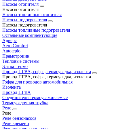
Насосы отопителя
Насосы отопителя
Насосы топливные отопителя
Насосы подогревателя
Насосы подогревателя
Насосы топливные подогревателя
Остальные комплектующие
Адверс
Aero Comfort
Autoteplo
Прамотроник
Тепловые системы
Элтра-Термо
Провод ПГВА, гофра, термоусадка, изолента
Провод ПГВА, гофра, термоусадка, изолента
Гофра для проводов автомобильная
Изолента
Провод ПГВА
Соединители термоусаживаемые
Термоусадочная трубка
Реле
Реле
Реле бензонасоса
Реле времени
Реле звукового сигнала