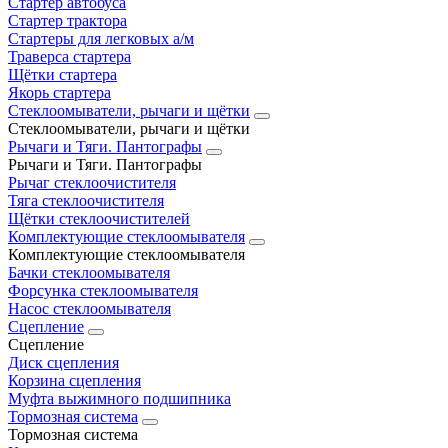
Стартер автобуса
Стартер трактора
Стартеры для легковых а/м
Траверса стартера
Щётки стартера
Якорь стартера
Стеклоомыватели, рычаги и щётки
Стеклоомыватели, рычаги и щётки
Рычаги и Тяги. Пантографы
Рычаги и Тяги. Пантографы
Рычаг стеклоочистителя
Тяга стеклоочистителя
Щётки стеклоочистителей
Комплектующие стеклоомывателя
Комплектующие стеклоомывателя
Бачки стеклоомывателя
Форсунка стеклоомывателя
Насос стеклоомывателя
Сцепление
Сцепление
Диск сцепления
Корзина сцепления
Муфта выжимного подшипника
Тормозная система
Тормозная система