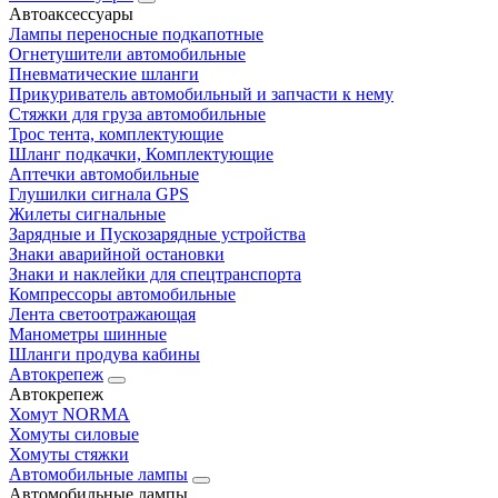
Автоаксессуары
Лампы переносные подкапотные
Огнетушители автомобильные
Пневматические шланги
Прикуриватель автомобильный и запчасти к нему
Стяжки для груза автомобильные
Трос тента, комплектующие
Шланг подкачки, Комплектующие
Аптечки автомобильные
Глушилки сигнала GPS
Жилеты сигнальные
Зарядные и Пускозарядные устройства
Знаки аварийной остановки
Знаки и наклейки для спецтранспорта
Компрессоры автомобильные
Лента светоотражающая
Манометры шинные
Шланги продува кабины
Автокрепеж
Автокрепеж
Хомут NORMA
Хомуты силовые
Хомуты стяжки
Автомобильные лампы
Автомобильные лампы