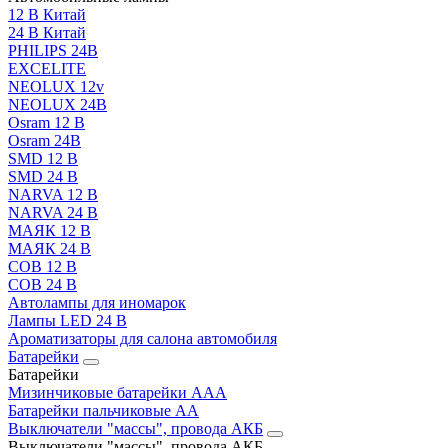
12 В Китай
24 В Китай
PHILIPS 24В
EXCELITE
NEOLUX 12v
NEOLUX 24В
Osram 12 В
Osram 24В
SMD 12 В
SMD 24 В
NARVA 12 В
NARVA 24 В
МАЯК 12 В
МАЯК 24 В
COB 12 В
COB 24 В
Автолампы для иномарок
Лампы LED 24 B
Ароматизаторы для салона автомобиля
Батарейки
Батарейки
Мизинчиковые батарейки AAA
Батарейки пальчиковые АА
Выключатели "массы", провода АКБ
Выключатели "массы", провода АКБ