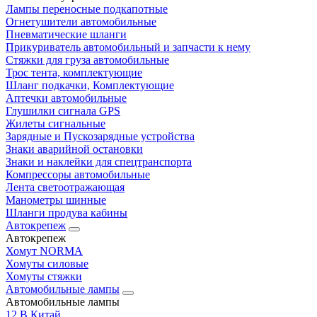
Лампы переносные подкапотные
Огнетушители автомобильные
Пневматические шланги
Прикуриватель автомобильный и запчасти к нему
Стяжки для груза автомобильные
Трос тента, комплектующие
Шланг подкачки, Комплектующие
Аптечки автомобильные
Глушилки сигнала GPS
Жилеты сигнальные
Зарядные и Пускозарядные устройства
Знаки аварийной остановки
Знаки и наклейки для спецтранспорта
Компрессоры автомобильные
Лента светоотражающая
Манометры шинные
Шланги продува кабины
Автокрепеж
Автокрепеж
Хомут NORMA
Хомуты силовые
Хомуты стяжки
Автомобильные лампы
Автомобильные лампы
12 В Китай