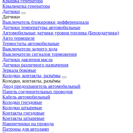
Крышка генератора
Крыльчатка генератора
Датчики
Датчики
Выключатель блокировки дифференциала
Датчики температуры автомобильные
Автомобильные датчики уровня топлива (Бензодатчики)
Авто термореле
Термостаты автомобильные
Выключатели заднего хода
Выключатели сигналов торможения
Датчики давления масла
Датчики различного назначения
Зеркала боковые
Колодки, контакты, разъёмы
Колодки, контакты, разъёмы
Диод предохранитель автомобильный
Панель соединительных проводов
Кабель автомобильный
Колодки гнездовые
Колодки штыревые
Контакты гнездовые
Контакты штыревые
Наконечники на провода
Патроны для автоламп