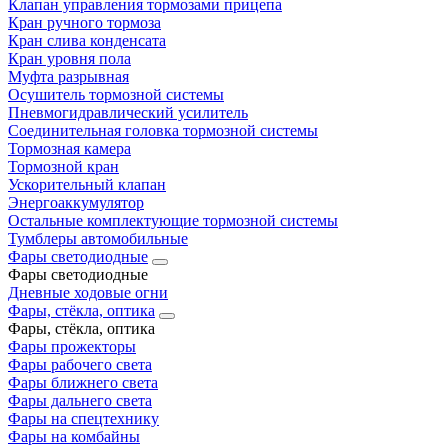
Клапан управления тормозами прицепа
Кран ручного тормоза
Кран слива конденсата
Кран уровня пола
Муфта разрывная
Осушитель тормозной системы
Пневмогидравлический усилитель
Соединительная головка тормозной системы
Тормозная камера
Тормозной кран
Ускорительный клапан
Энергоаккумулятор
Остальные комплектующие тормозной системы
Тумблеры автомобильные
Фары светодиодные
Фары светодиодные
Дневные ходовые огни
Фары, стёкла, оптика
Фары, стёкла, оптика
Фары прожекторы
Фары рабочего света
Фары ближнего света
Фары дальнего света
Фары на спецтехнику
Фары на комбайны