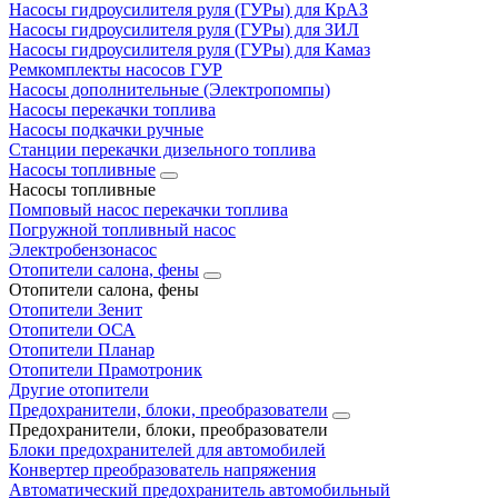
Насосы гидроусилителя руля (ГУРы) для КрАЗ
Насосы гидроусилителя руля (ГУРы) для ЗИЛ
Насосы гидроусилителя руля (ГУРы) для Камаз
Ремкомплекты насосов ГУР
Насосы дополнительные (Электропомпы)
Насосы перекачки топлива
Насосы подкачки ручные
Станции перекачки дизельного топлива
Насосы топливные
Насосы топливные
Помповый насос перекачки топлива
Погружной топливный насос
Электробензонасос
Отопители салона, фены
Отопители салона, фены
Отопители Зенит
Отопители ОСА
Отопители Планар
Отопители Прамотроник
Другие отопители
Предохранители, блоки, преобразователи
Предохранители, блоки, преобразователи
Блоки предохранителей для автомобилей
Конвертер преобразователь напряжения
Автоматический предохранитель автомобильный