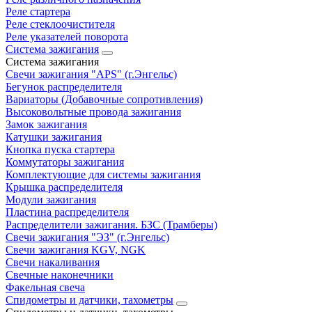
Реле стартера
Реле стеклоочистителя
Реле указателей поворота
Система зажигания
Система зажигания
Свечи зажигания "APS" (г.Энгельс)
Бегунок распределителя
Вариаторы (Добавочные сопротивления)
Высоковольтные провода зажигания
Замок зажигания
Катушки зажигания
Кнопка пуска стартера
Коммутаторы зажигания
Комплектующие для системы зажигания
Крышка распределителя
Модули зажигания
Пластина распределителя
Распределители зажигания. БЗС (Трамберы)
Свечи зажигания "ЭЗ" (г.Энгельс)
Свечи зажигания KGV, NGK
Свечи накаливания
Свечные наконечники
Факельная свеча
Спидометры и датчики, тахометры