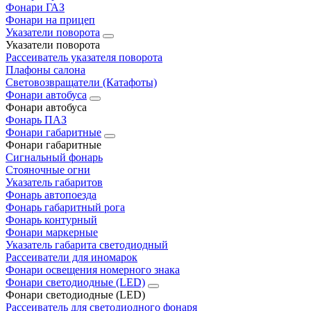
Фонари ГАЗ
Фонари на прицеп
Указатели поворота
Указатели поворота
Рассеиватель указателя поворота
Плафоны салона
Световозвращатели (Катафоты)
Фонари автобуса
Фонари автобуса
Фонарь ПАЗ
Фонари габаритные
Фонари габаритные
Сигнальный фонарь
Стояночные огни
Указатель габаритов
Фонарь автопоезда
Фонарь габаритный рога
Фонарь контурный
Фонари маркерные
Указатель габарита светодиодный
Рассеиватели для иномарок
Фонари освещения номерного знака
Фонари светодиодные (LED)
Фонари светодиодные (LED)
Рассеиватель для светодиодного фонаря