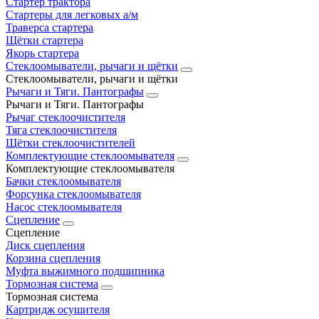
Стартер трактора
Стартеры для легковых а/м
Траверса стартера
Щётки стартера
Якорь стартера
Стеклоомыватели, рычаги и щётки
Стеклоомыватели, рычаги и щётки
Рычаги и Тяги. Пантографы
Рычаги и Тяги. Пантографы
Рычаг стеклоочистителя
Тяга стеклоочистителя
Щётки стеклоочистителей
Комплектующие стеклоомывателя
Комплектующие стеклоомывателя
Бачки стеклоомывателя
Форсунка стеклоомывателя
Насос стеклоомывателя
Сцепление
Сцепление
Диск сцепления
Корзина сцепления
Муфта выжимного подшипника
Тормозная система
Тормозная система
Картридж осушителя