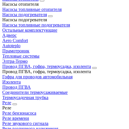
Насосы отопителя
Насосы топливные отопителя
Насосы подогревателя
Насосы подогревателя
Насосы топливные подогревателя
Остальные комплектующие
Адверс
Aero Comfort
Autoteplo
Прамотроник
Тепловые системы
Элтра-Термо
Провод ПГВА, гофра, термоусадка, изолента
Провод ПГВА, гофра, термоусадка, изолента
Гофра для проводов автомобильная
Изолента
Провод ПГВА
Соединители термоусаживаемые
Термоусадочная трубка
Реле
Реле
Реле бензонасоса
Реле времени
Реле звукового сигнала
Реле различного назначения