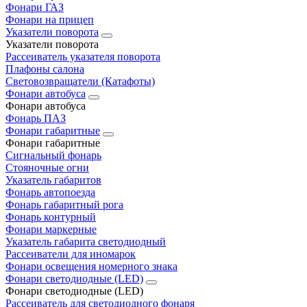
Фонари ГАЗ
Фонари на прицеп
Указатели поворота
Указатели поворота
Рассеиватель указателя поворота
Плафоны салона
Световозвращатели (Катафоты)
Фонари автобуса
Фонари автобуса
Фонарь ПАЗ
Фонари габаритные
Фонари габаритные
Сигнальный фонарь
Стояночные огни
Указатель габаритов
Фонарь автопоезда
Фонарь габаритный рога
Фонарь контурный
Фонари маркерные
Указатель габарита светодиодный
Рассеиватели для иномарок
Фонари освещения номерного знака
Фонари светодиодные (LED)
Фонари светодиодные (LED)
Рассеиватель для светодиодного фонаря