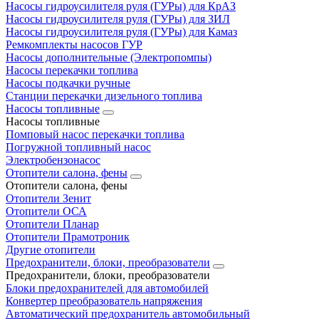
Насосы гидроусилителя руля (ГУРы) для КрАЗ
Насосы гидроусилителя руля (ГУРы) для ЗИЛ
Насосы гидроусилителя руля (ГУРы) для Камаз
Ремкомплекты насосов ГУР
Насосы дополнительные (Электропомпы)
Насосы перекачки топлива
Насосы подкачки ручные
Станции перекачки дизельного топлива
Насосы топливные
Насосы топливные
Помповый насос перекачки топлива
Погружной топливный насос
Электробензонасос
Отопители салона, фены
Отопители салона, фены
Отопители Зенит
Отопители ОСА
Отопители Планар
Отопители Прамотроник
Другие отопители
Предохранители, блоки, преобразователи
Предохранители, блоки, преобразователи
Блоки предохранителей для автомобилей
Конвертер преобразователь напряжения
Автоматический предохранитель автомобильный