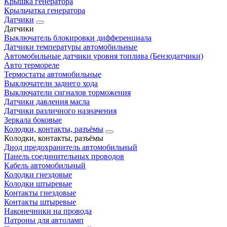
Крышка генератора
Крыльчатка генератора
Датчики
Датчики
Выключатель блокировки дифференциала
Датчики температуры автомобильные
Автомобильные датчики уровня топлива (Бензодатчики)
Авто термореле
Термостаты автомобильные
Выключатели заднего хода
Выключатели сигналов торможения
Датчики давления масла
Датчики различного назначения
Зеркала боковые
Колодки, контакты, разъёмы
Колодки, контакты, разъёмы
Диод предохранитель автомобильный
Панель соединительных проводов
Кабель автомобильный
Колодки гнездовые
Колодки штыревые
Контакты гнездовые
Контакты штыревые
Наконечники на провода
Патроны для автоламп