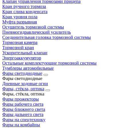
Клапан управления тормозами прицепа
Кран ручного тормоза
Кран слива конденсата
Кран уровня пола
Муфта разрывная
Осушитель тормозной системы
Пневмогидравлический усилитель
Соединительная головка тормозной системы
Тормозная камера
Тормозной кран
Ускорительный клапан
Энергоаккумулятор
Остальные комплектующие тормозной системы
Тумблеры автомобильные
Фары светодиодные
Фары светодиодные
Дневные ходовые огни
Фары, стёкла, оптика
Фары, стёкла, оптика
Фары прожекторы
Фары рабочего света
Фары ближнего света
Фары дальнего света
Фары на спецтехнику
Фары на комбайны