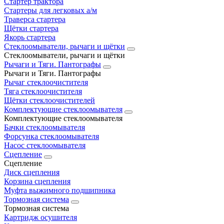
Стартер трактора
Стартеры для легковых а/м
Траверса стартера
Щётки стартера
Якорь стартера
Стеклоомыватели, рычаги и щётки
Стеклоомыватели, рычаги и щётки
Рычаги и Тяги. Пантографы
Рычаги и Тяги. Пантографы
Рычаг стеклоочистителя
Тяга стеклоочистителя
Щётки стеклоочистителей
Комплектующие стеклоомывателя
Комплектующие стеклоомывателя
Бачки стеклоомывателя
Форсунка стеклоомывателя
Насос стеклоомывателя
Сцепление
Сцепление
Диск сцепления
Корзина сцепления
Муфта выжимного подшипника
Тормозная система
Тормозная система
Картридж осушителя