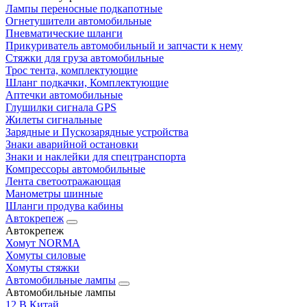
Лампы переносные подкапотные
Огнетушители автомобильные
Пневматические шланги
Прикуриватель автомобильный и запчасти к нему
Стяжки для груза автомобильные
Трос тента, комплектующие
Шланг подкачки, Комплектующие
Аптечки автомобильные
Глушилки сигнала GPS
Жилеты сигнальные
Зарядные и Пускозарядные устройства
Знаки аварийной остановки
Знаки и наклейки для спецтранспорта
Компрессоры автомобильные
Лента светоотражающая
Манометры шинные
Шланги продува кабины
Автокрепеж
Автокрепеж
Хомут NORMA
Хомуты силовые
Хомуты стяжки
Автомобильные лампы
Автомобильные лампы
12 В Китай