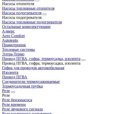
Насосы отопителя
Насосы топливные отопителя
Насосы подогревателя
Насосы подогревателя
Насосы топливные подогревателя
Остальные комплектующие
Адверс
Aero Comfort
Autoteplo
Прамотроник
Тепловые системы
Элтра-Термо
Провод ПГВА, гофра, термоусадка, изолента
Провод ПГВА, гофра, термоусадка, изолента
Гофра для проводов автомобильная
Изолента
Провод ПГВА
Соединители термоусаживаемые
Термоусадочная трубка
Реле
Реле
Реле бензонасоса
Реле времени
Реле звукового сигнала
Реле различного назначения