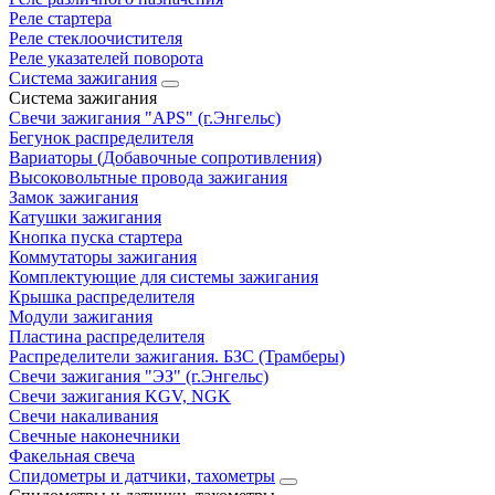
Реле стартера
Реле стеклоочистителя
Реле указателей поворота
Система зажигания
Система зажигания
Свечи зажигания "APS" (г.Энгельс)
Бегунок распределителя
Вариаторы (Добавочные сопротивления)
Высоковольтные провода зажигания
Замок зажигания
Катушки зажигания
Кнопка пуска стартера
Коммутаторы зажигания
Комплектующие для системы зажигания
Крышка распределителя
Модули зажигания
Пластина распределителя
Распределители зажигания. БЗС (Трамберы)
Свечи зажигания "ЭЗ" (г.Энгельс)
Свечи зажигания KGV, NGK
Свечи накаливания
Свечные наконечники
Факельная свеча
Спидометры и датчики, тахометры