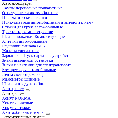
Автоаксессуары
Лампы переносные подкапотные
Огнетушители автомобильные
Пневматические шланги
Прикуриватель автомобильный и запчасти к нему
Стяжки для груза автомобильные
Трос тента, комплектующие
Шланг подкачки, Комплектующие
Аптечки автомобильные
Глушилки сигнала GPS
Жилеты сигнальные
Зарядные и Пускозарядные устройства
Знаки аварийной остановки
Знаки и наклейки для спецтранспорта
Компрессоры автомобильные
Лента светоотражающая
Манометры шинные
Шланги продува кабины
Автокрепеж
Автокрепеж
Хомут NORMA
Хомуты силовые
Хомуты стяжки
Автомобильные лампы
Автомобильные лампы