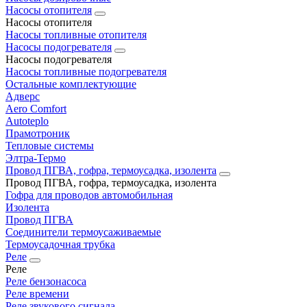
Насосы отопителя
Насосы отопителя
Насосы топливные отопителя
Насосы подогревателя
Насосы подогревателя
Насосы топливные подогревателя
Остальные комплектующие
Адверс
Aero Comfort
Autoteplo
Прамотроник
Тепловые системы
Элтра-Термо
Провод ПГВА, гофра, термоусадка, изолента
Провод ПГВА, гофра, термоусадка, изолента
Гофра для проводов автомобильная
Изолента
Провод ПГВА
Соединители термоусаживаемые
Термоусадочная трубка
Реле
Реле
Реле бензонасоса
Реле времени
Реле звукового сигнала