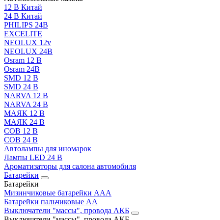
12 В Китай
24 В Китай
PHILIPS 24В
EXCELITE
NEOLUX 12v
NEOLUX 24В
Osram 12 В
Osram 24В
SMD 12 В
SMD 24 В
NARVA 12 В
NARVA 24 В
МАЯК 12 В
МАЯК 24 В
COB 12 В
COB 24 В
Автолампы для иномарок
Лампы LED 24 B
Ароматизаторы для салона автомобиля
Батарейки
Батарейки
Мизинчиковые батарейки AAA
Батарейки пальчиковые АА
Выключатели "массы", провода АКБ
Выключатели "массы", провода АКБ