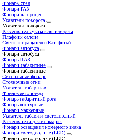
Фонарь Урал
Фонари ГАЗ
Фонари на прицеп
Указатели поворота
Указатели поворота
Рассеиватель указателя поворота
Плафоны салона
Световозвращатели (Катафоты)
Фонари автобуса
Фонари автобуса
Фонарь ПАЗ
Фонари габаритные
Фонари габаритные
Сигнальный фонарь
Стояночные огни
Указатель габаритов
Фонарь автопоезда
Фонарь габаритный рога
Фонарь контурный
Фонари маркерные
Указатель габарита светодиодный
Рассеиватели для иномарок
Фонари освещения номерного знака
Фонари светодиодные (LED)
Фонари светодиодные (LED)