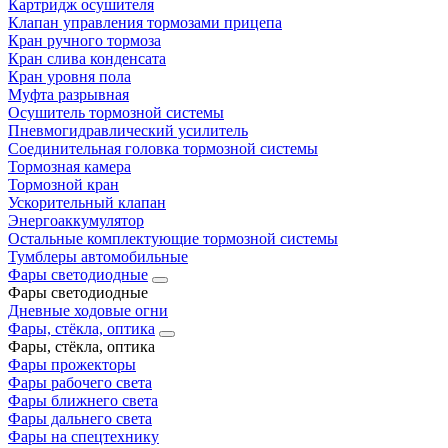
Картридж осушителя
Клапан управления тормозами прицепа
Кран ручного тормоза
Кран слива конденсата
Кран уровня пола
Муфта разрывная
Осушитель тормозной системы
Пневмогидравлический усилитель
Соединительная головка тормозной системы
Тормозная камера
Тормозной кран
Ускорительный клапан
Энергоаккумулятор
Остальные комплектующие тормозной системы
Тумблеры автомобильные
Фары светодиодные
Фары светодиодные
Дневные ходовые огни
Фары, стёкла, оптика
Фары, стёкла, оптика
Фары прожекторы
Фары рабочего света
Фары ближнего света
Фары дальнего света
Фары на спецтехнику