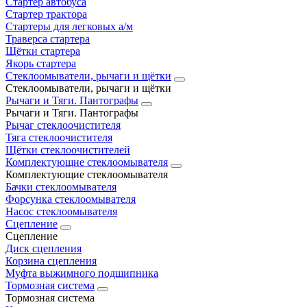
Стартер автобуса
Стартер трактора
Стартеры для легковых а/м
Траверса стартера
Щётки стартера
Якорь стартера
Стеклоомыватели, рычаги и щётки
Стеклоомыватели, рычаги и щётки
Рычаги и Тяги. Пантографы
Рычаги и Тяги. Пантографы
Рычаг стеклоочистителя
Тяга стеклоочистителя
Щётки стеклоочистителей
Комплектующие стеклоомывателя
Комплектующие стеклоомывателя
Бачки стеклоомывателя
Форсунка стеклоомывателя
Насос стеклоомывателя
Сцепление
Сцепление
Диск сцепления
Корзина сцепления
Муфта выжимного подшипника
Тормозная система
Тормозная система