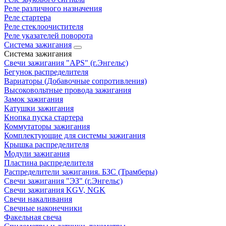
Реле различного назначения
Реле стартера
Реле стеклоочистителя
Реле указателей поворота
Система зажигания
Система зажигания
Свечи зажигания "APS" (г.Энгельс)
Бегунок распределителя
Вариаторы (Добавочные сопротивления)
Высоковольтные провода зажигания
Замок зажигания
Катушки зажигания
Кнопка пуска стартера
Коммутаторы зажигания
Комплектующие для системы зажигания
Крышка распределителя
Модули зажигания
Пластина распределителя
Распределители зажигания. БЗС (Трамберы)
Свечи зажигания "ЭЗ" (г.Энгельс)
Свечи зажигания KGV, NGK
Свечи накаливания
Свечные наконечники
Факельная свеча