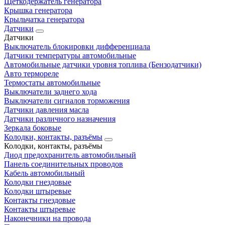
Щеткодержатель генератора
Крышка генератора
Крыльчатка генератора
Датчики
Датчики
Выключатель блокировки дифференциала
Датчики температуры автомобильные
Автомобильные датчики уровня топлива (Бензодатчики)
Авто термореле
Термостаты автомобильные
Выключатели заднего хода
Выключатели сигналов торможения
Датчики давления масла
Датчики различного назначения
Зеркала боковые
Колодки, контакты, разъёмы
Колодки, контакты, разъёмы
Диод предохранитель автомобильный
Панель соединительных проводов
Кабель автомобильный
Колодки гнездовые
Колодки штыревые
Контакты гнездовые
Контакты штыревые
Наконечники на провода