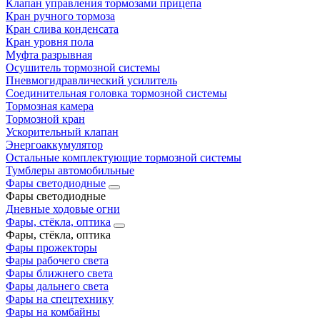
Клапан управления тормозами прицепа
Кран ручного тормоза
Кран слива конденсата
Кран уровня пола
Муфта разрывная
Осушитель тормозной системы
Пневмогидравлический усилитель
Соединительная головка тормозной системы
Тормозная камера
Тормозной кран
Ускорительный клапан
Энергоаккумулятор
Остальные комплектующие тормозной системы
Тумблеры автомобильные
Фары светодиодные
Фары светодиодные
Дневные ходовые огни
Фары, стёкла, оптика
Фары, стёкла, оптика
Фары прожекторы
Фары рабочего света
Фары ближнего света
Фары дальнего света
Фары на спецтехнику
Фары на комбайны