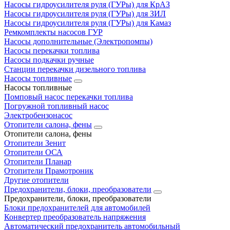
Насосы гидроусилителя руля (ГУРы) для КрАЗ
Насосы гидроусилителя руля (ГУРы) для ЗИЛ
Насосы гидроусилителя руля (ГУРы) для Камаз
Ремкомплекты насосов ГУР
Насосы дополнительные (Электропомпы)
Насосы перекачки топлива
Насосы подкачки ручные
Станции перекачки дизельного топлива
Насосы топливные
Насосы топливные
Помповый насос перекачки топлива
Погружной топливный насос
Электробензонасос
Отопители салона, фены
Отопители салона, фены
Отопители Зенит
Отопители ОСА
Отопители Планар
Отопители Прамотроник
Другие отопители
Предохранители, блоки, преобразователи
Предохранители, блоки, преобразователи
Блоки предохранителей для автомобилей
Конвертер преобразователь напряжения
Автоматический предохранитель автомобильный