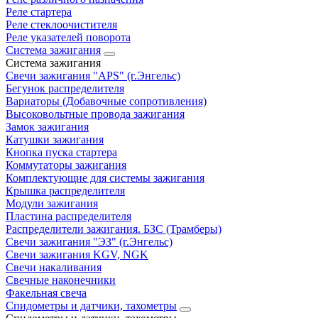
Реле стартера
Реле стеклоочистителя
Реле указателей поворота
Система зажигания
Система зажигания
Свечи зажигания "APS" (г.Энгельс)
Бегунок распределителя
Вариаторы (Добавочные сопротивления)
Высоковольтные провода зажигания
Замок зажигания
Катушки зажигания
Кнопка пуска стартера
Коммутаторы зажигания
Комплектующие для системы зажигания
Крышка распределителя
Модули зажигания
Пластина распределителя
Распределители зажигания. БЗС (Трамберы)
Свечи зажигания "ЭЗ" (г.Энгельс)
Свечи зажигания KGV, NGK
Свечи накаливания
Свечные наконечники
Факельная свеча
Спидометры и датчики, тахометры