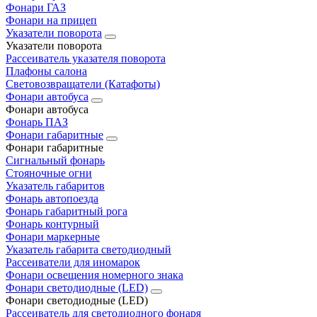
Фонари ГАЗ
Фонари на прицеп
Указатели поворота
Указатели поворота
Рассеиватель указателя поворота
Плафоны салона
Световозвращатели (Катафоты)
Фонари автобуса
Фонари автобуса
Фонарь ПАЗ
Фонари габаритные
Фонари габаритные
Сигнальный фонарь
Стояночные огни
Указатель габаритов
Фонарь автопоезда
Фонарь габаритный рога
Фонарь контурный
Фонари маркерные
Указатель габарита светодиодный
Рассеиватели для иномарок
Фонари освещения номерного знака
Фонари светодиодные (LED)
Фонари светодиодные (LED)
Рассеиватель для светодиодного фонаря