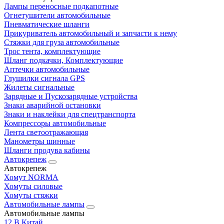
Лампы переносные подкапотные
Огнетушители автомобильные
Пневматические шланги
Прикуриватель автомобильный и запчасти к нему
Стяжки для груза автомобильные
Трос тента, комплектующие
Шланг подкачки, Комплектующие
Аптечки автомобильные
Глушилки сигнала GPS
Жилеты сигнальные
Зарядные и Пускозарядные устройства
Знаки аварийной остановки
Знаки и наклейки для спецтранспорта
Компрессоры автомобильные
Лента светоотражающая
Манометры шинные
Шланги продува кабины
Автокрепеж
Автокрепеж
Хомут NORMA
Хомуты силовые
Хомуты стяжки
Автомобильные лампы
Автомобильные лампы
12 В Китай