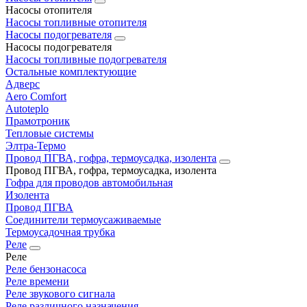
Насосы отопителя
Насосы топливные отопителя
Насосы подогревателя
Насосы подогревателя
Насосы топливные подогревателя
Остальные комплектующие
Адверс
Aero Comfort
Autoteplo
Прамотроник
Тепловые системы
Элтра-Термо
Провод ПГВА, гофра, термоусадка, изолента
Провод ПГВА, гофра, термоусадка, изолента
Гофра для проводов автомобильная
Изолента
Провод ПГВА
Соединители термоусаживаемые
Термоусадочная трубка
Реле
Реле
Реле бензонасоса
Реле времени
Реле звукового сигнала
Реле различного назначения