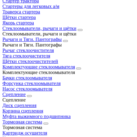
Стартер трактора
Стартеры для легковых а/м
Траверса стартера
Щётки стартера
Якорь стартера
Стеклоомыватели, рычаги и щётки
Стеклоомыватели, рычаги и щётки
Рычаги и Тяги. Пантографы
Рычаги и Тяги. Пантографы
Рычаг стеклоочистителя
Тяга стеклоочистителя
Щётки стеклоочистителей
Комплектующие стеклоомывателя
Комплектующие стеклоомывателя
Бачки стеклоомывателя
Форсунка стеклоомывателя
Насос стеклоомывателя
Сцепление
Сцепление
Диск сцепления
Корзина сцепления
Муфта выжимного подшипника
Тормозная система
Тормозная система
Картридж осушителя