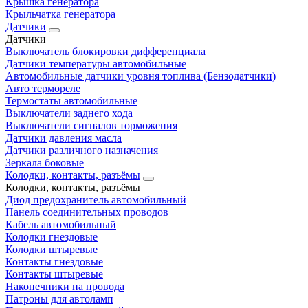
Крышка генератора
Крыльчатка генератора
Датчики
Датчики
Выключатель блокировки дифференциала
Датчики температуры автомобильные
Автомобильные датчики уровня топлива (Бензодатчики)
Авто термореле
Термостаты автомобильные
Выключатели заднего хода
Выключатели сигналов торможения
Датчики давления масла
Датчики различного назначения
Зеркала боковые
Колодки, контакты, разъёмы
Колодки, контакты, разъёмы
Диод предохранитель автомобильный
Панель соединительных проводов
Кабель автомобильный
Колодки гнездовые
Колодки штыревые
Контакты гнездовые
Контакты штыревые
Наконечники на провода
Патроны для автоламп