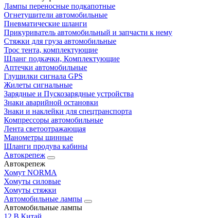
Лампы переносные подкапотные
Огнетушители автомобильные
Пневматические шланги
Прикуриватель автомобильный и запчасти к нему
Стяжки для груза автомобильные
Трос тента, комплектующие
Шланг подкачки, Комплектующие
Аптечки автомобильные
Глушилки сигнала GPS
Жилеты сигнальные
Зарядные и Пускозарядные устройства
Знаки аварийной остановки
Знаки и наклейки для спецтранспорта
Компрессоры автомобильные
Лента светоотражающая
Манометры шинные
Шланги продува кабины
Автокрепеж
Автокрепеж
Хомут NORMA
Хомуты силовые
Хомуты стяжки
Автомобильные лампы
Автомобильные лампы
12 В Китай