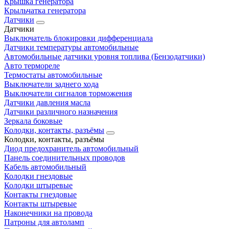
Крышка генератора
Крыльчатка генератора
Датчики
Датчики
Выключатель блокировки дифференциала
Датчики температуры автомобильные
Автомобильные датчики уровня топлива (Бензодатчики)
Авто термореле
Термостаты автомобильные
Выключатели заднего хода
Выключатели сигналов торможения
Датчики давления масла
Датчики различного назначения
Зеркала боковые
Колодки, контакты, разъёмы
Колодки, контакты, разъёмы
Диод предохранитель автомобильный
Панель соединительных проводов
Кабель автомобильный
Колодки гнездовые
Колодки штыревые
Контакты гнездовые
Контакты штыревые
Наконечники на провода
Патроны для автоламп