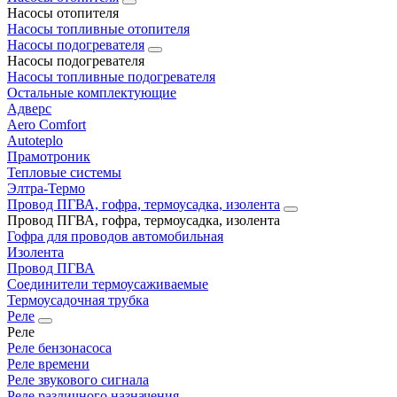
Насосы отопителя
Насосы топливные отопителя
Насосы подогревателя
Насосы подогревателя
Насосы топливные подогревателя
Остальные комплектующие
Адверс
Aero Comfort
Autoteplo
Прамотроник
Тепловые системы
Элтра-Термо
Провод ПГВА, гофра, термоусадка, изолента
Провод ПГВА, гофра, термоусадка, изолента
Гофра для проводов автомобильная
Изолента
Провод ПГВА
Соединители термоусаживаемые
Термоусадочная трубка
Реле
Реле
Реле бензонасоса
Реле времени
Реле звукового сигнала
Реле различного назначения