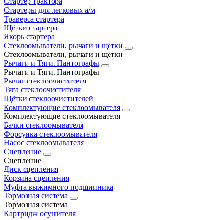
Стартер трактора
Стартеры для легковых а/м
Траверса стартера
Щётки стартера
Якорь стартера
Стеклоомыватели, рычаги и щётки
Стеклоомыватели, рычаги и щётки
Рычаги и Тяги. Пантографы
Рычаги и Тяги. Пантографы
Рычаг стеклоочистителя
Тяга стеклоочистителя
Щётки стеклоочистителей
Комплектующие стеклоомывателя
Комплектующие стеклоомывателя
Бачки стеклоомывателя
Форсунка стеклоомывателя
Насос стеклоомывателя
Сцепление
Сцепление
Диск сцепления
Корзина сцепления
Муфта выжимного подшипника
Тормозная система
Тормозная система
Картридж осушителя