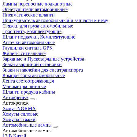
Лампы переносные подкапотные
Огнетушители автомобильные
Пневматические шланги
Прикуриватель автомобильный и запчасти к нему
Стяжки для груза автомобильные
Трос тента, комплектующие
Шланг подкачки, Комплектующие
Аптечки автомобильные
Глушилки сигнала GPS
Жилеты сигнальные
Зарядные и Пускозарядные устройства
Знаки аварийной остановки
Знаки и наклейки для спецтранспорта
Компрессоры автомобильные
Лента светоотражающая
Манометры шинные
Шланги продува кабины
Автокрепеж
Автокрепеж
Хомут NORMA
Хомуты силовые
Хомуты стяжки
Автомобильные лампы
Автомобильные лампы
12 В Китай