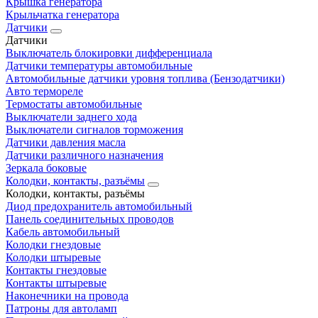
Крышка генератора
Крыльчатка генератора
Датчики
Датчики
Выключатель блокировки дифференциала
Датчики температуры автомобильные
Автомобильные датчики уровня топлива (Бензодатчики)
Авто термореле
Термостаты автомобильные
Выключатели заднего хода
Выключатели сигналов торможения
Датчики давления масла
Датчики различного назначения
Зеркала боковые
Колодки, контакты, разъёмы
Колодки, контакты, разъёмы
Диод предохранитель автомобильный
Панель соединительных проводов
Кабель автомобильный
Колодки гнездовые
Колодки штыревые
Контакты гнездовые
Контакты штыревые
Наконечники на провода
Патроны для автоламп