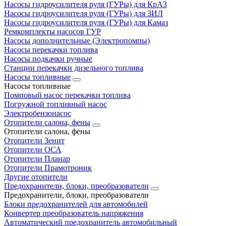
Насосы гидроусилителя руля (ГУРы) для КрАЗ
Насосы гидроусилителя руля (ГУРы) для ЗИЛ
Насосы гидроусилителя руля (ГУРы) для Камаз
Ремкомплекты насосов ГУР
Насосы дополнительные (Электропомпы)
Насосы перекачки топлива
Насосы подкачки ручные
Станции перекачки дизельного топлива
Насосы топливные
Насосы топливные
Помповый насос перекачки топлива
Погружной топливный насос
Электробензонасос
Отопители салона, фены
Отопители салона, фены
Отопители Зенит
Отопители ОСА
Отопители Планар
Отопители Прамотроник
Другие отопители
Предохранители, блоки, преобразователи
Предохранители, блоки, преобразователи
Блоки предохранителей для автомобилей
Конвертер преобразователь напряжения
Автоматический предохранитель автомобильный