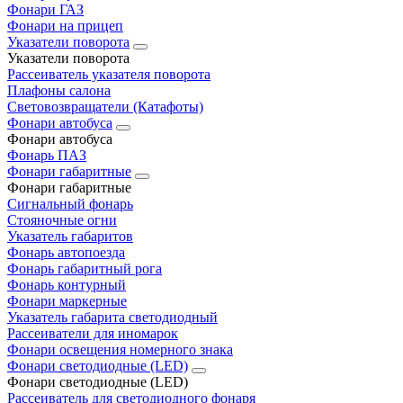
Фонари ГАЗ
Фонари на прицеп
Указатели поворота
Указатели поворота
Рассеиватель указателя поворота
Плафоны салона
Световозвращатели (Катафоты)
Фонари автобуса
Фонари автобуса
Фонарь ПАЗ
Фонари габаритные
Фонари габаритные
Сигнальный фонарь
Стояночные огни
Указатель габаритов
Фонарь автопоезда
Фонарь габаритный рога
Фонарь контурный
Фонари маркерные
Указатель габарита светодиодный
Рассеиватели для иномарок
Фонари освещения номерного знака
Фонари светодиодные (LED)
Фонари светодиодные (LED)
Рассеиватель для светодиодного фонаря