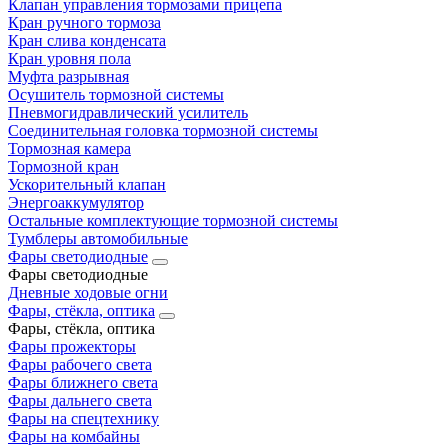
Клапан управления тормозами прицепа
Кран ручного тормоза
Кран слива конденсата
Кран уровня пола
Муфта разрывная
Осушитель тормозной системы
Пневмогидравлический усилитель
Соединительная головка тормозной системы
Тормозная камера
Тормозной кран
Ускорительный клапан
Энергоаккумулятор
Остальные комплектующие тормозной системы
Тумблеры автомобильные
Фары светодиодные
Фары светодиодные
Дневные ходовые огни
Фары, стёкла, оптика
Фары, стёкла, оптика
Фары прожекторы
Фары рабочего света
Фары ближнего света
Фары дальнего света
Фары на спецтехнику
Фары на комбайны