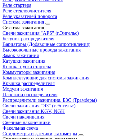
Реле стартера
Реле стеклоочистителя
Реле указателей поворота
Система зажигания
Система зажигания
Свечи зажигания "APS" (г.Энгельс)
Бегунок распределителя
Вариаторы (Добавочные сопротивления)
Высоковольтные провода зажигания
Замок зажигания
Катушки зажигания
Кнопка пуска стартера
Коммутаторы зажигания
Комплектующие для системы зажигания
Крышка распределителя
Модули зажигания
Пластина распределителя
Распределители зажигания. БЗС (Трамберы)
Свечи зажигания "ЭЗ" (г.Энгельс)
Свечи зажигания KGV, NGK
Свечи накаливания
Свечные наконечники
Факельная свеча
Спидометры и датчики, тахометры