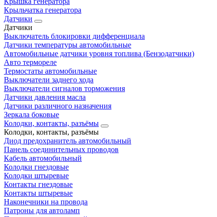
Крышка генератора
Крыльчатка генератора
Датчики
Датчики
Выключатель блокировки дифференциала
Датчики температуры автомобильные
Автомобильные датчики уровня топлива (Бензодатчики)
Авто термореле
Термостаты автомобильные
Выключатели заднего хода
Выключатели сигналов торможения
Датчики давления масла
Датчики различного назначения
Зеркала боковые
Колодки, контакты, разъёмы
Колодки, контакты, разъёмы
Диод предохранитель автомобильный
Панель соединительных проводов
Кабель автомобильный
Колодки гнездовые
Колодки штыревые
Контакты гнездовые
Контакты штыревые
Наконечники на провода
Патроны для автоламп