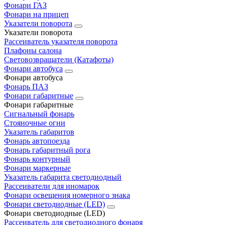
Фонари ГАЗ
Фонари на прицеп
Указатели поворота
Указатели поворота
Рассеиватель указателя поворота
Плафоны салона
Световозвращатели (Катафоты)
Фонари автобуса
Фонари автобуса
Фонарь ПАЗ
Фонари габаритные
Фонари габаритные
Сигнальный фонарь
Стояночные огни
Указатель габаритов
Фонарь автопоезда
Фонарь габаритный рога
Фонарь контурный
Фонари маркерные
Указатель габарита светодиодный
Рассеиватели для иномарок
Фонари освещения номерного знака
Фонари светодиодные (LED)
Фонари светодиодные (LED)
Рассеиватель для светодиодного фонаря