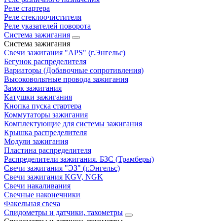
Реле стартера
Реле стеклоочистителя
Реле указателей поворота
Система зажигания
Система зажигания
Свечи зажигания "APS" (г.Энгельс)
Бегунок распределителя
Вариаторы (Добавочные сопротивления)
Высоковольтные провода зажигания
Замок зажигания
Катушки зажигания
Кнопка пуска стартера
Коммутаторы зажигания
Комплектующие для системы зажигания
Крышка распределителя
Модули зажигания
Пластина распределителя
Распределители зажигания. БЗС (Трамберы)
Свечи зажигания "ЭЗ" (г.Энгельс)
Свечи зажигания KGV, NGK
Свечи накаливания
Свечные наконечники
Факельная свеча
Спидометры и датчики, тахометры