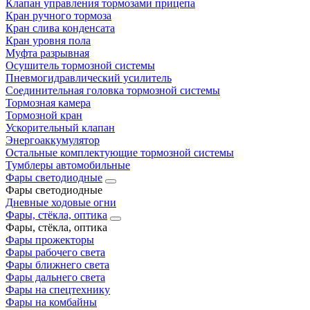
Клапан управления тормозами прицепа
Кран ручного тормоза
Кран слива конденсата
Кран уровня пола
Муфта разрывная
Осушитель тормозной системы
Пневмогидравлический усилитель
Соединительная головка тормозной системы
Тормозная камера
Тормозной кран
Ускорительный клапан
Энергоаккумулятор
Остальные комплектующие тормозной системы
Тумблеры автомобильные
Фары светодиодные
Фары светодиодные
Дневные ходовые огни
Фары, стёкла, оптика
Фары, стёкла, оптика
Фары прожекторы
Фары рабочего света
Фары ближнего света
Фары дальнего света
Фары на спецтехнику
Фары на комбайны