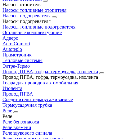
Насосы отопителя
Насосы топливные отопителя
Насосы подогревателя
Насосы подогревателя
Насосы топливные подогревателя
Остальные комплектующие
Адверс
Aero Comfort
Autoteplo
Прамотроник
Тепловые системы
Элтра-Термо
Провод ПГВА, гофра, термоусадка, изолента
Провод ПГВА, гофра, термоусадка, изолента
Гофра для проводов автомобильная
Изолента
Провод ПГВА
Соединители термоусаживаемые
Термоусадочная трубка
Реле
Реле
Реле бензонасоса
Реле времени
Реле звукового сигнала
Реле различного назначения