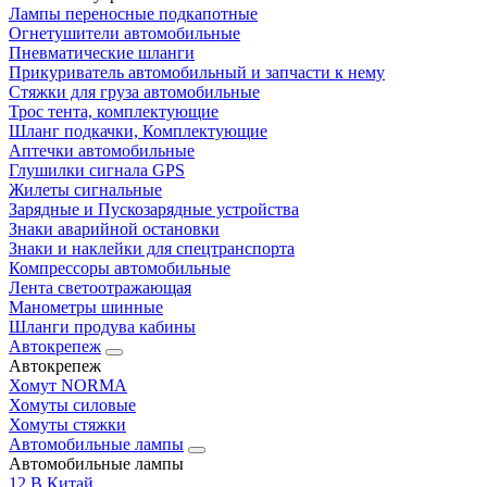
Лампы переносные подкапотные
Огнетушители автомобильные
Пневматические шланги
Прикуриватель автомобильный и запчасти к нему
Стяжки для груза автомобильные
Трос тента, комплектующие
Шланг подкачки, Комплектующие
Аптечки автомобильные
Глушилки сигнала GPS
Жилеты сигнальные
Зарядные и Пускозарядные устройства
Знаки аварийной остановки
Знаки и наклейки для спецтранспорта
Компрессоры автомобильные
Лента светоотражающая
Манометры шинные
Шланги продува кабины
Автокрепеж
Автокрепеж
Хомут NORMA
Хомуты силовые
Хомуты стяжки
Автомобильные лампы
Автомобильные лампы
12 В Китай