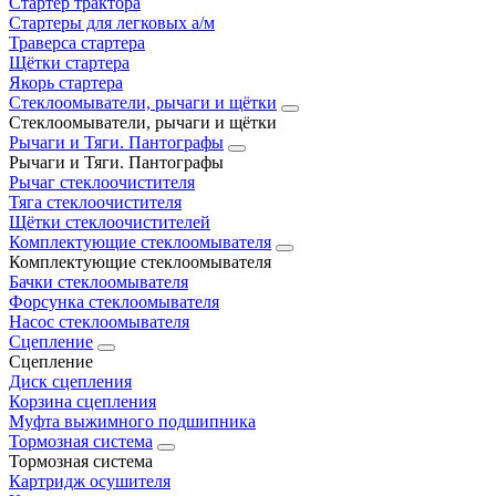
Стартер трактора
Стартеры для легковых а/м
Траверса стартера
Щётки стартера
Якорь стартера
Стеклоомыватели, рычаги и щётки
Стеклоомыватели, рычаги и щётки
Рычаги и Тяги. Пантографы
Рычаги и Тяги. Пантографы
Рычаг стеклоочистителя
Тяга стеклоочистителя
Щётки стеклоочистителей
Комплектующие стеклоомывателя
Комплектующие стеклоомывателя
Бачки стеклоомывателя
Форсунка стеклоомывателя
Насос стеклоомывателя
Сцепление
Сцепление
Диск сцепления
Корзина сцепления
Муфта выжимного подшипника
Тормозная система
Тормозная система
Картридж осушителя