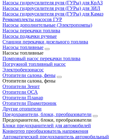
Насосы гидроусилителя руля (ГУРы) для КрАЗ
Насосы гидроусилителя руля (ГУРы) для ЗИЛ
Насосы гидроусилителя руля (ГУРы) для Камаз
Ремкомплекты насосов ГУР
Насосы дополнительные (Электропомпы)
Насосы перекачки топлива
Насосы подкачки ручные
Станции перекачки дизельного топлива
Насосы топливные
Насосы топливные
Помповый насос перекачки топлива
Погружной топливный насос
Электробензонасос
Отопители салона, фены
Отопители салона, фены
Отопители Зенит
Отопители ОСА
Отопители Планар
Отопители Прамотроник
Другие отопители
Предохранители, блоки, преобразователи
Предохранители, блоки, преобразователи
Блоки предохранителей для автомобилей
Конвертер преобразователь напряжения
Автоматический предохранитель автомобильный