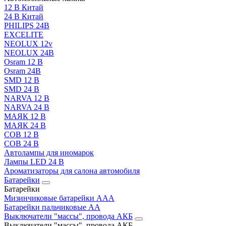
12 В Китай
24 В Китай
PHILIPS 24В
EXCELITE
NEOLUX 12v
NEOLUX 24В
Osram 12 В
Osram 24В
SMD 12 В
SMD 24 В
NARVA 12 В
NARVA 24 В
МАЯК 12 В
МАЯК 24 В
COB 12 В
COB 24 В
Автолампы для иномарок
Лампы LED 24 B
Ароматизаторы для салона автомобиля
Батарейки
Батарейки
Мизинчиковые батарейки AAA
Батарейки пальчиковые АА
Выключатели "массы", провода АКБ
Выключатели "массы", провода АКБ