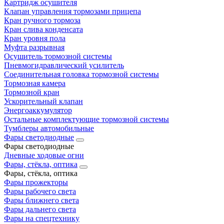
Картридж осушителя
Клапан управления тормозами прицепа
Кран ручного тормоза
Кран слива конденсата
Кран уровня пола
Муфта разрывная
Осушитель тормозной системы
Пневмогидравлический усилитель
Соединительная головка тормозной системы
Тормозная камера
Тормозной кран
Ускорительный клапан
Энергоаккумулятор
Остальные комплектующие тормозной системы
Тумблеры автомобильные
Фары светодиодные
Фары светодиодные
Дневные ходовые огни
Фары, стёкла, оптика
Фары, стёкла, оптика
Фары прожекторы
Фары рабочего света
Фары ближнего света
Фары дальнего света
Фары на спецтехнику