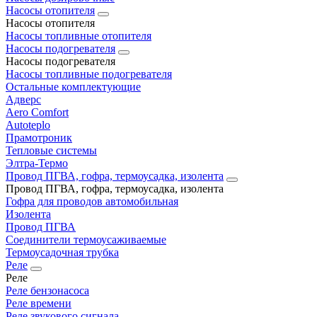
Насосы отопителя
Насосы отопителя
Насосы топливные отопителя
Насосы подогревателя
Насосы подогревателя
Насосы топливные подогревателя
Остальные комплектующие
Адверс
Aero Comfort
Autoteplo
Прамотроник
Тепловые системы
Элтра-Термо
Провод ПГВА, гофра, термоусадка, изолента
Провод ПГВА, гофра, термоусадка, изолента
Гофра для проводов автомобильная
Изолента
Провод ПГВА
Соединители термоусаживаемые
Термоусадочная трубка
Реле
Реле
Реле бензонасоса
Реле времени
Реле звукового сигнала