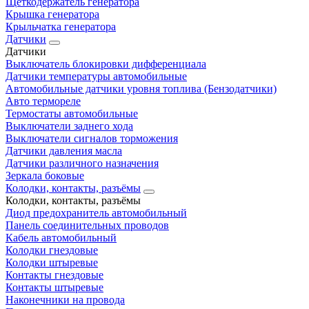
Щеткодержатель генератора
Крышка генератора
Крыльчатка генератора
Датчики
Датчики
Выключатель блокировки дифференциала
Датчики температуры автомобильные
Автомобильные датчики уровня топлива (Бензодатчики)
Авто термореле
Термостаты автомобильные
Выключатели заднего хода
Выключатели сигналов торможения
Датчики давления масла
Датчики различного назначения
Зеркала боковые
Колодки, контакты, разъёмы
Колодки, контакты, разъёмы
Диод предохранитель автомобильный
Панель соединительных проводов
Кабель автомобильный
Колодки гнездовые
Колодки штыревые
Контакты гнездовые
Контакты штыревые
Наконечники на провода