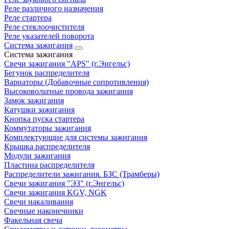
Реле различного назначения
Реле стартера
Реле стеклоочистителя
Реле указателей поворота
Система зажигания
Система зажигания
Свечи зажигания "APS" (г.Энгельс)
Бегунок распределителя
Вариаторы (Добавочные сопротивления)
Высоковольтные провода зажигания
Замок зажигания
Катушки зажигания
Кнопка пуска стартера
Коммутаторы зажигания
Комплектующие для системы зажигания
Крышка распределителя
Модули зажигания
Пластина распределителя
Распределители зажигания. БЗС (Трамберы)
Свечи зажигания "ЭЗ" (г.Энгельс)
Свечи зажигания KGV, NGK
Свечи накаливания
Свечные наконечники
Факельная свеча