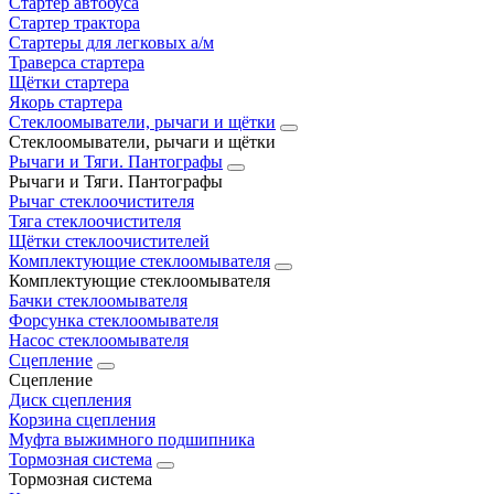
Стартер автобуса
Стартер трактора
Стартеры для легковых а/м
Траверса стартера
Щётки стартера
Якорь стартера
Стеклоомыватели, рычаги и щётки
Стеклоомыватели, рычаги и щётки
Рычаги и Тяги. Пантографы
Рычаги и Тяги. Пантографы
Рычаг стеклоочистителя
Тяга стеклоочистителя
Щётки стеклоочистителей
Комплектующие стеклоомывателя
Комплектующие стеклоомывателя
Бачки стеклоомывателя
Форсунка стеклоомывателя
Насос стеклоомывателя
Сцепление
Сцепление
Диск сцепления
Корзина сцепления
Муфта выжимного подшипника
Тормозная система
Тормозная система