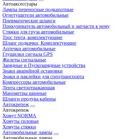
Автоаксессуары
Лампы переносные подкапотные
Огнетушители автомобильные
Пневматические шланги
Прикуриватель автомобильный и запчасти к нему
Стяжки для груза автомобильные
Трос тента, комплектующие
Шланг подкачки, Комплектующие
Аптечки автомобильные
Глушилки сигнала GPS
Жилеты сигнальные
Зарядные и Пускозарядные устройства
Знаки аварийной остановки
Знаки и наклейки для спецтранспорта
Компрессоры автомобильные
Лента светоотражающая
Манометры шинные
Шланги продува кабины
Автокрепеж
Автокрепеж
Хомут NORMA
Хомуты силовые
Хомуты стяжки
Автомобильные лампы
Автомобильные лампы