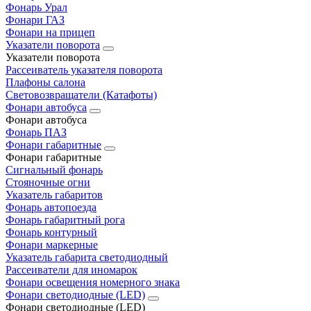
Фонарь Урал
Фонари ГАЗ
Фонари на прицеп
Указатели поворота
Указатели поворота
Рассеиватель указателя поворота
Плафоны салона
Световозвращатели (Катафоты)
Фонари автобуса
Фонари автобуса
Фонарь ПАЗ
Фонари габаритные
Фонари габаритные
Сигнальный фонарь
Стояночные огни
Указатель габаритов
Фонарь автопоезда
Фонарь габаритный рога
Фонарь контурный
Фонари маркерные
Указатель габарита светодиодный
Рассеиватели для иномарок
Фонари освещения номерного знака
Фонари светодиодные (LED)
Фонари светодиодные (LED)